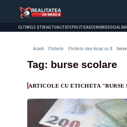
ULTIMELE ȘTIRI
ACTUALITATE
POLITICA
ECONOMIE
SOCIAL
SA
Acasă
Etichete
Etichete care încep cu B
burse
Tag: burse scolare
ARTICOLE CU ETICHETA "BURSE