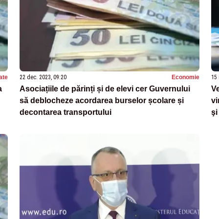
ate
22 dec. 2023, 09:20
Economie
15 
a
Asociațiile de părinți și de elevi cer Guvernului
Ve
să deblocheze acordarea burselor școlare și
vi
decontarea transportului
şi