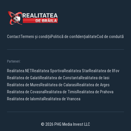
Contact
Termeni și condiții
Politică de confidențialitate
Cod de conduită
Parteneri:
Realitatea.NET
Realitatea Sportiva
Realitatea Star
Realitatea de Ilfov
Realitatea de Galati
Realitatea de Constanta
Realitatea de Iasi
Realitatea de Mures
Realitatea de Calarasi
Realitatea de Arges
Realitatea de Covasna
Realitatea de Timis
Realitatea de Prahova
Realitatea de Ialomita
Realitatea de Vrancea
© 2026 PHG Media Invest LLC
Facebook
YouTube