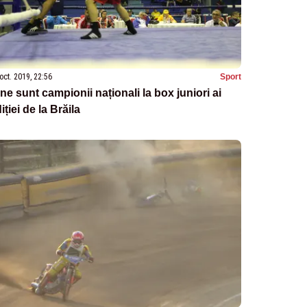
oct. 2019, 22:56
Sport
ne sunt campionii naționali la box juniori ai
iției de la Brăila