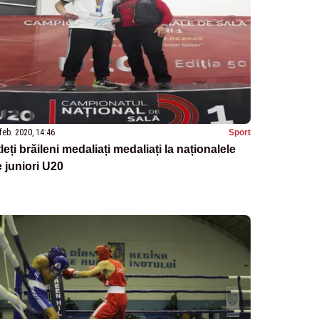
feb. 2020, 14:46
Sport
leți brăileni medaliați medaliați la naționalele
 juniori U20