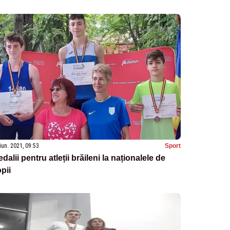
iun. 2021, 09:53
Sport
dalii pentru atleții brăileni la naționalele de
pii