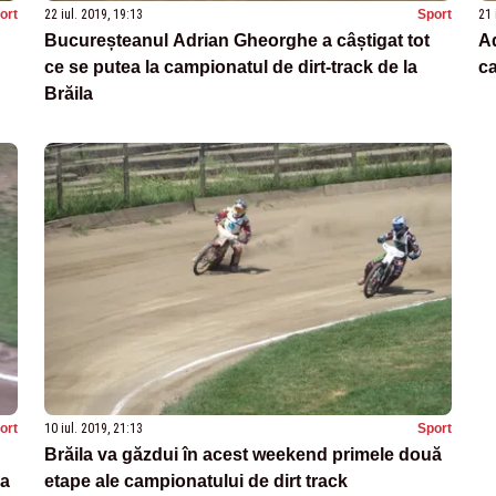
ort
22 iul. 2019, 19:13
Sport
21 
Bucureșteanul Adrian Gheorghe a câștigat tot
Ad
ce se putea la campionatul de dirt-track de la
ca
Brăila
ort
10 iul. 2019, 21:13
Sport
Brăila va găzdui în acest weekend primele două
la
etape ale campionatului de dirt track