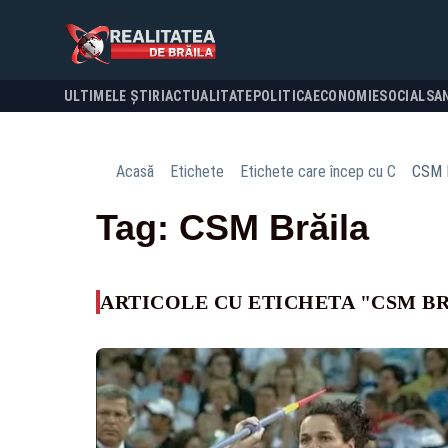
ULTIMELE ȘTIRI
ACTUALITATE
POLITICA
ECONOMIE
SOCIAL
SA
Acasă
Etichete
Etichete care încep cu C
CSM B
Tag: CSM Brăila
ARTICOLE CU ETICHETA "CSM B