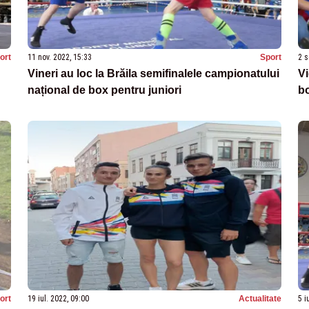
ort
11 nov. 2022, 15:33
Sport
2 s
Vineri au loc la Brăila semifinalele campionatului
Vi
național de box pentru juniori
bo
ort
19 iul. 2022, 09:00
Actualitate
5 i