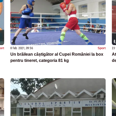
ort
8 feb. 2021, 09:56
Sport
23 
Un brăilean câștigător al Cupei României la box
At
pentru tineret, categoria 81 kg
de