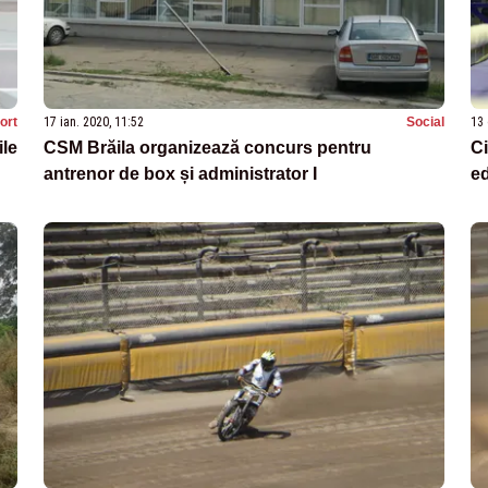
ort
17 ian. 2020, 11:52
Social
13 
ile
CSM Brăila organizează concurs pentru
Ci
antrenor de box și administrator I
ed