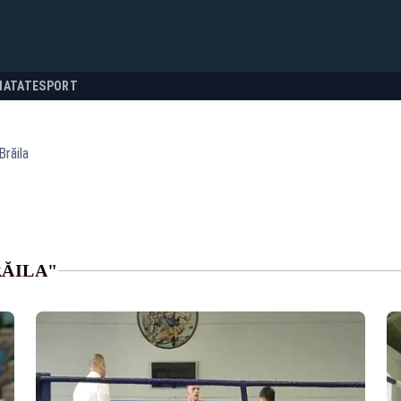
NATATE
SPORT
răila
RĂILA"