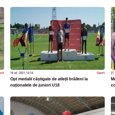
Alexandru Șendrea
ort
18 iul. 2021, 14:34
Sport
27 
Opt medalii câștigate de atleții brăileni la
Me
naționalele de juniori U18
co