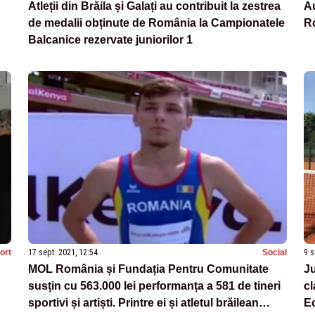
Atleții din Brăila și Galați au contribuit la zestrea
Au
de medalii obținute de România la Campionatele
Ro
Balcanice rezervate juniorilor 1
ort
17 sept. 2021, 12:54
Social
9 s
MOL România și Fundația Pentru Comunitate
Ju
susțin cu 563.000 lei performanța a 581 de tineri
cl
sportivi și artiști. Printre ei și atletul brăilean
E