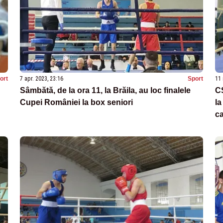
ort
7 apr. 2023, 23:16
Sport
11 
Sâmbătă, de la ora 11, la Brăila, au loc finalele
CS
Cupei României la box seniori
la
ca