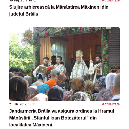
30 aug. 2019, 07:07
Actualitate
Slujire arhierească la Mănăstirea Măxineni din
judeţul Brăila
21 iun. 2019, 18:11
Actualitate
Jandarmeria Brăila va asigura ordinea la Hramul
Mănăstirii „Sfântul Ioan Botezătorul” din
localitatea Măxineni