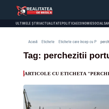
ULTIMELE ȘTIRI
ACTUALITATE
POLITICA
ECONOMIE
SOCIAL
SA
Acasă
Etichete
Etichete care încep cu P
perch
Tag: perchezitii port
ARTICOLE CU ETICHETA "PERCH