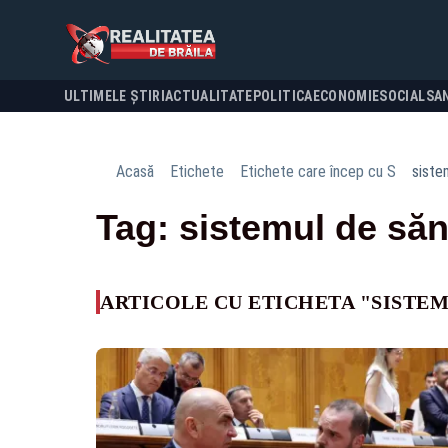
ULTIMELE ȘTIRI
ACTUALITATE
POLITICA
ECONOMIE
SOCIAL
SA
Acasă
Etichete
Etichete care încep cu S
siste
Tag: sistemul de săn
ARTICOLE CU ETICHETA "SISTE