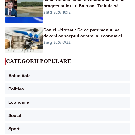
progresiștilor lui Bolojan: Trebuie să
protejăm și natura, dar nu șținem omaneii
2 aug. 2026, 10:12
în stare permanentă de alertă
Daniel Udrescu: De ce patrimoniul va
deveni conceptul central al economiei
viitoare?
2 aug. 2026, 09:22
CATEGORII POPULARE
Actualitate
Politica
Economie
Social
Sport