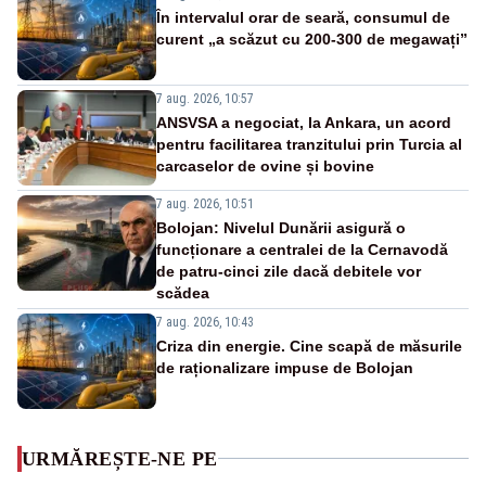
În intervalul orar de seară, consumul de
curent „a scăzut cu 200-300 de megawați”
7 aug. 2026, 10:57
ANSVSA a negociat, la Ankara, un acord
pentru facilitarea tranzitului prin Turcia al
carcaselor de ovine și bovine
7 aug. 2026, 10:51
Bolojan: Nivelul Dunării asigură o
funcționare a centralei de la Cernavodă
de patru-cinci zile dacă debitele vor
scădea
7 aug. 2026, 10:43
Criza din energie. Cine scapă de măsurile
de raționalizare impuse de Bolojan
URMĂREȘTE-NE PE