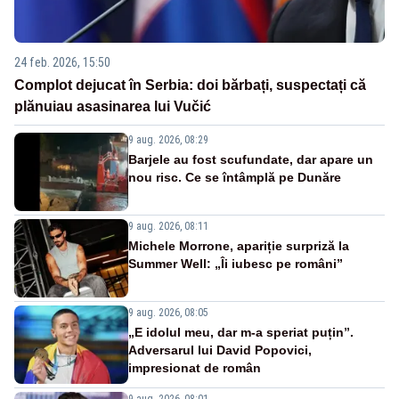
24 feb. 2026, 15:50
Complot dejucat în Serbia: doi bărbați, suspectați că
plănuiau asasinarea lui Vučić
9 aug. 2026, 08:29
Barjele au fost scufundate, dar apare un
nou risc. Ce se întâmplă pe Dunăre
9 aug. 2026, 08:11
Michele Morrone, apariție surpriză la
Summer Well: „Îi iubesc pe români”
9 aug. 2026, 08:05
„E idolul meu, dar m-a speriat puțin”.
Adversarul lui David Popovici,
impresionat de român
9 aug. 2026, 08:01