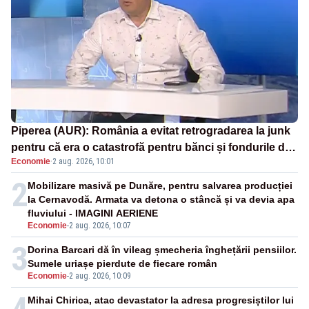
Piperea (AUR): România a evitat retrogradarea la junk
pentru că era o catastrofă pentru bănci și fondurile de
Economie
·
2 aug. 2026, 10:01
pensii
2
Mobilizare masivă pe Dunăre, pentru salvarea producției
la Cernavodă. Armata va detona o stâncă și va devia apa
fluviului - IMAGINI AERIENE
Economie
-
2 aug. 2026, 10:07
3
Dorina Barcari dă în vileag șmecheria înghețării pensiilor.
Sumele uriașe pierdute de fiecare român
Economie
-
2 aug. 2026, 10:09
Mihai Chirica, atac devastator la adresa progresiștilor lui