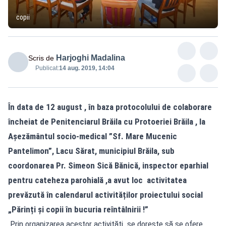
copii
Harjoghi Madalina
Scris de
Publicat:
14 aug. 2019, 14:04
În data de 12 august , în baza protocolului de colaborare
încheiat de Penitenciarul Brăila cu Protoeriei Brăila , la
Așezământul socio-medical ”Sf. Mare Mucenic
Pantelimon”, Lacu Sărat, municipiul Brăila, sub
coordonarea Pr. Simeon Sică Bănică, inspector eparhial
pentru cateheza parohială ,a avut loc activitatea
prevăzută în calendarul activităților proiectului social
„Părinți și copii în bucuria reîntâlnirii !”
Prin organizarea acestor activități se dorește să se ofere