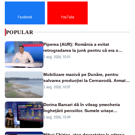
Facebook
YouTube
POPULAR
Piperea (AUR): România a evitat
retrogradarea la junk pentru că era o
catastrofă pentru bănci și fondurile de
2 aug. 2026, 10:01
pensii
Mobilizare masivă pe Dunăre, pentru
salvarea producției la Cernavodă. Armata
va detona o stâncă și va devia apa
2 aug. 2026, 10:07
fluviului - IMAGINI AERIENE
Dorina Barcari dă în vileag șmecheria
înghețării pensiilor. Sumele uriașe
pierdute de fiecare român
2 aug. 2026, 10:09
Mihai Chirica, atac devastator la adresa