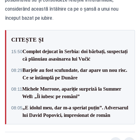
considerând această întâlnire ca pe o șansă a unui nou
început bazat pe iubire.
CITEȘTE ȘI
Complot dejucat în Serbia: doi bărbați, suspectați
15:50
că plănuiau asasinarea lui Vučić
Barjele au fost scufundate, dar apare un nou risc.
08:29
Ce se întâmplă pe Dunăre
Michele Morrone, apariție surpriză la Summer
08:11
Well: „Îi iubesc pe români”
„E idolul meu, dar m-a speriat puțin”. Adversarul
08:05
lui David Popovici, impresionat de român