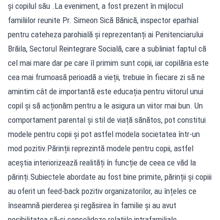
și copilul său .La eveniment, a fost prezent în mijlocul
familiilor reunite Pr. Simeon Sică Bănică, inspector eparhial
pentru cateheza parohială și reprezentanți ai Penitenciarului
Brăila, Sectorul Reintegrare Socială, care a subliniat faptul că
cel mai mare dar pe care îl primim sunt copii, iar copilăria este
cea mai frumoasă perioadă a vieții, trebuie în fiecare zi să ne
amintim cât de importantă este educația pentru viitorul unui
copil și să acționăm pentru a le asigura un viitor mai bun. Un
comportament parental și stil de viață sănătos, pot constitui
modele pentru copii și pot astfel modela societatea într-un
mod pozitiv.Părinții reprezintă modele pentru copii, astfel
aceștia interiorizează realități în funcție de ceea ce văd la
părinți.Subiectele abordate au fost bine primite, părinții și copiii
au oferit un feed-back pozitiv organizatorilor, au înțeles ce
înseamnă pierderea și regăsirea în familie și au avut
posibilitatea să-și consolideze relațiile intrafamiliale,