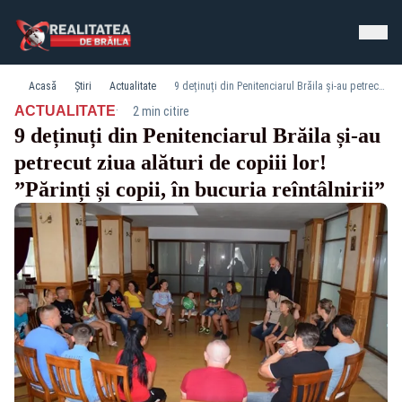
Acasă
Știri
Actualitate
9 deținuți din Penitenciarul Brăila și-au petrecut ziua alături de copiii lor! ”Părinți și copii, în bucuria reîntâlnirii”
·
ACTUALITATE
2 min citire
9 deținuți din Penitenciarul Brăila și-au
petrecut ziua alături de copiii lor!
”Părinți și copii, în bucuria reîntâlnirii”