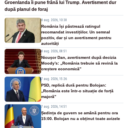
Groenlanda îi pune frână lui Trump. Avertisment dur
după planul de foraj
8 aug. 2026, 10:38
România își păstrează ratingul
recomandat investițiilor. Un semnal
pozitiv, dar și un avertisment pentru
autorități
8 aug. 2026, 08:51
Nicușor Dan, avertisment după decizia
Moody’s: „România trebuie să revină la
creștere economică”
7 aug. 2026, 15:26
PSD, replică dură pentru Bolojan:
„România este într-o situație de forță
majoră”
7 aug. 2026, 14:51
Ședința de guvern se amână pentru ora
15:00. Bolojan nu a obținut toate avizele