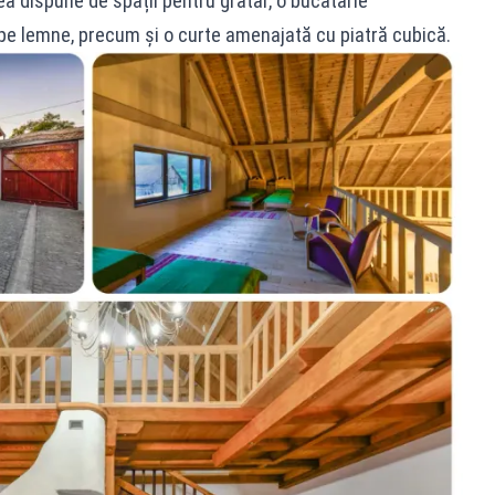
ea dispune de spații pentru grătar, o bucătărie
r pe lemne, precum și o curte amenajată cu piatră cubică.