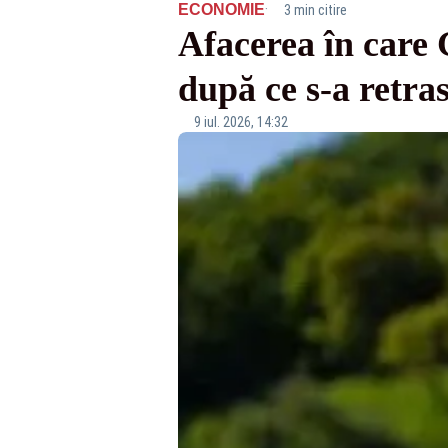
·
ECONOMIE
3 min citire
Afacerea în care 
după ce s-a retras
9 iul. 2026, 14:32