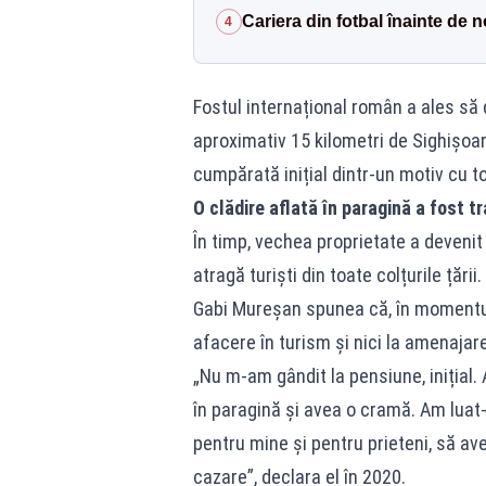
Cariera din fotbal înainte de 
4
Fostul internațional român a ales să d
aproximativ 15 kilometri de Sighișoa
cumpărată inițial dintr-un motiv cu tot
O clădire aflată în paragină a fost 
În timp, vechea proprietate a deveni
atragă turiști din toate colțurile țării.
Gabi Mureșan spunea că, în momentul 
afacere în turism și nici la amenajar
„Nu m-am gândit la pensiune, inițial
în paragină și avea o cramă. Am lua
pentru mine și pentru prieteni, să a
cazare”, declara el în 2020.