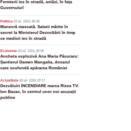
2
Fermierii ies în stradă, astăzi, în fața
Guvernului!
3
Politica
-
30 iul. 2026, 08:00
Manevră mascată. Salarii mărite în
secret la Ministerul Dezvoltării în timp
ce medicii ies în stradă
4
Economie
-
30 iul. 2026, 08:09
Ancheta explozivă Ana Maria Păcuraru:
Șantierul Damen Mangalia, dosarul
care scufundă apărarea României
5
Actualitate
-
30 iul. 2026, 07:51
Dezvăluiri INCENDIARE marca Rizea TV:
Ion Bazac, în centrul unor noi acuzații
publice