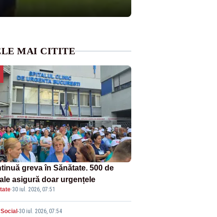
LE MAI CITITE
tinuă greva în Sănătate. 500 de
tale asigură doar urgențele
tate
·
30 iul. 2026, 07:51
Social
-
30 iul. 2026, 07:54