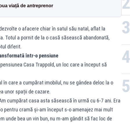
noua viață de antreprenor
ezvolte o afacere chiar în satul său natal, aflat la
ra. Totul a pornit de la o casă săsească abandonată,
ul diferit.
transformată într-o pensiune
t pensiunea Casa Trappold, un loc care a început să
în care a cumpărat imobilul, nu se gândea deloc la o
ea unor spații de cazare.
. Am cumpărat casa asta săsească în urmă cu 6-7 ani. Era
t-o pentru cramă și-am început s-o amenajez mai mult
vem unde bea un vin bun, nu m-am gândit să fac loc de