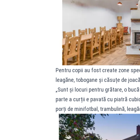
Pentru copii au fost create zone spec
leagăne, tobogane și căsuțe de joacă
„Sunt și locuri pentru grătare, o bucăt
parte a curții e pavată cu piatră cubi
porți de minifotbal, trambulină, leagă