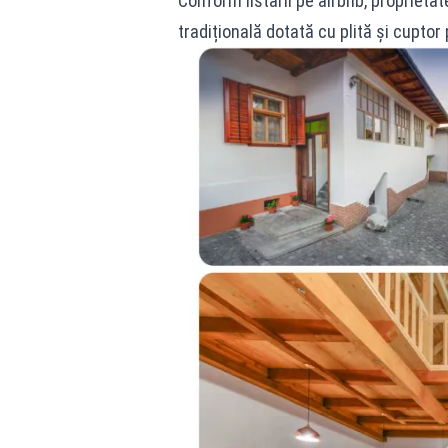
Conform listării pe airbnb, proprietat
tradițională dotată cu plită și cupto