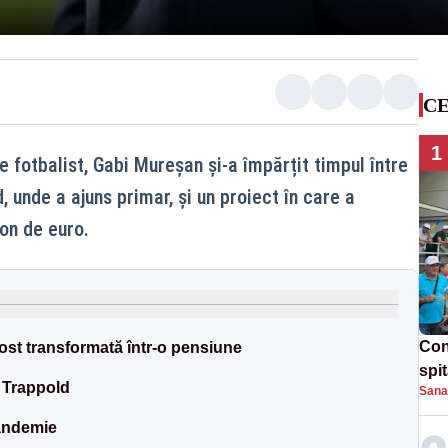
CE
1
e fotbalist, Gabi Mureșan și-a împărțit timpul între
 unde a ajuns primar, și un proiect în care a
on de euro.
Con
 fost transformată într-o pensiune
spi
a Trappold
Sana
pandemie