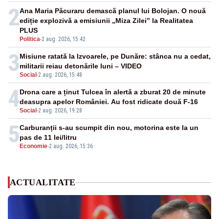
2
Ana Maria Păcuraru demască planul lui Bolojan. O nouă
ediție explozivă a emisiunii „Miza Zilei” la Realitatea
PLUS
Politica
-
2 aug. 2026, 15:42
3
Misiune ratată la Izvoarele, pe Dunăre: stânca nu a cedat,
militarii reiau detonările luni – VIDEO
Social
-
2 aug. 2026, 15:48
4
Drona care a ținut Tulcea în alertă a zburat 20 de minute
deasupra apelor României. Au fost ridicate două F-16
Social
-
2 aug. 2026, 19:28
5
Carburanții s-au scumpit din nou, motorina este la un
pas de 11 lei/litru
Economie
-
2 aug. 2026, 15:36
ACTUALITATE