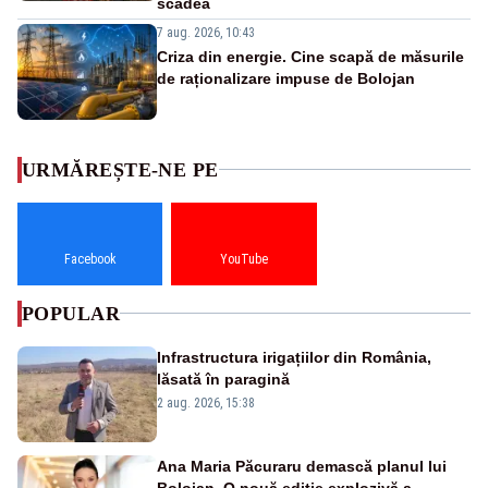
scădea
7 aug. 2026, 10:43
Criza din energie. Cine scapă de măsurile
de raționalizare impuse de Bolojan
URMĂREȘTE-NE PE
Facebook
YouTube
POPULAR
Infrastructura irigațiilor din România,
lăsată în paragină
2 aug. 2026, 15:38
Ana Maria Păcuraru demască planul lui
Bolojan. O nouă ediție explozivă a