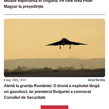
Mutare importantă în Ungaria. Pe cine vrea Péter
Magyar la președinție
8 aug. 2026, 14:34
Ionuț Nichita
Alertă la granița României. O dronă a explodat lângă
un gazoduct, iar premierul Bulgariei a convocat
Consiliul de Securitate