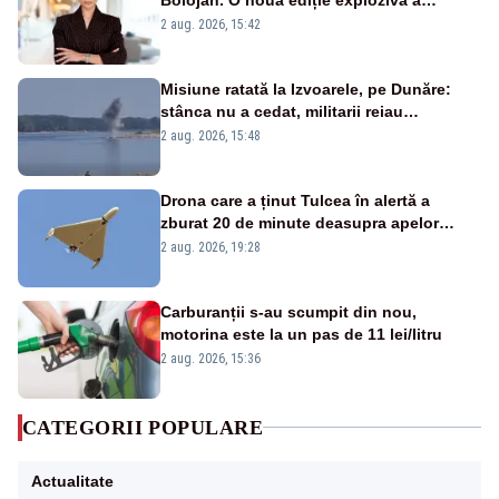
emisiunii „Miza Zilei” la Realitatea PLUS
2 aug. 2026, 15:42
Misiune ratată la Izvoarele, pe Dunăre:
stânca nu a cedat, militarii reiau
detonările luni – VIDEO
2 aug. 2026, 15:48
Drona care a ținut Tulcea în alertă a
zburat 20 de minute deasupra apelor
României. Au fost ridicate două F-16
2 aug. 2026, 19:28
Carburanții s-au scumpit din nou,
motorina este la un pas de 11 lei/litru
2 aug. 2026, 15:36
CATEGORII POPULARE
Actualitate