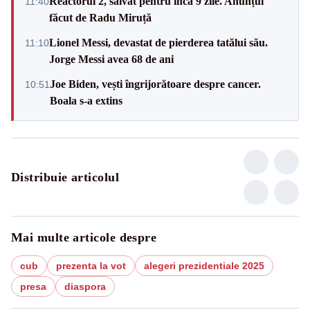
Reactorul 2, salvat pentru încă 9 zile. Anunțul
11:40
făcut de Radu Miruță
Lionel Messi, devastat de pierderea tatălui său.
11:10
Jorge Messi avea 68 de ani
Joe Biden, vești îngrijorătoare despre cancer.
10:51
Boala s-a extins
Distribuie articolul
Mai multe articole despre
cub
prezenta la vot
alegeri prezidentiale 2025
presa
diaspora