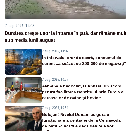
7 aug. 2026, 14:03
Dunărea crește ușor la intrarea în țară, dar rămâne mult
sub media lunii august
7 aug. 2026, 13:02
În intervalul orar de seară, consumul de
curent „a scăzut cu 200-300 de megawați”
7 aug. 2026, 10:57
ANSVSA a negociat, la Ankara, un acord
pentru facilitarea tranzitului prin Turcia al
carcaselor de ovine și bovine
7 aug. 2026, 10:51
Bolojan: Nivelul Dunării asigură o
funcționare a centralei de la Cernavodă
de patru-cinci zile dacă debitele vor