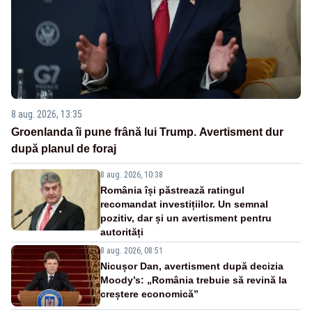
8 aug. 2026, 13:35
Groenlanda îi pune frână lui Trump. Avertisment dur
după planul de foraj
8 aug. 2026, 10:38
România își păstrează ratingul
recomandat investițiilor. Un semnal
pozitiv, dar și un avertisment pentru
autorități
8 aug. 2026, 08:51
Nicușor Dan, avertisment după decizia
Moody’s: „România trebuie să revină la
creștere economică”