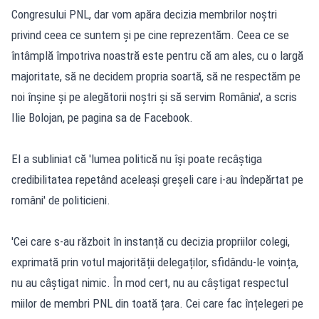
Congresului PNL, dar vom apăra decizia membrilor noștri
privind ceea ce suntem și pe cine reprezentăm. Ceea ce se
întâmplă împotriva noastră este pentru că am ales, cu o largă
majoritate, să ne decidem propria soartă, să ne respectăm pe
noi înșine și pe alegătorii noștri și să servim România',
a scris
Ilie Bolojan, pe pagina sa de Facebook
.
El a subliniat că 'lumea politică nu își poate recâștiga
credibilitatea repetând aceleași greșeli care i-au îndepărtat pe
români' de politicieni.
'Cei care s-au războit în instanță cu decizia propriilor colegi,
exprimată prin votul majorității delegaților, sfidându-le voința,
nu au câștigat nimic. În mod cert, nu au câștigat respectul
miilor de membri PNL din toată țara. Cei care fac înțelegeri pe