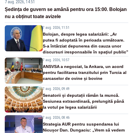
7 aug. 2026, 14:51
Ședința de guvern se amână pentru ora 15:00. Bolojan
nu a obținut toate avizele
7 aug. 2026, 11:51
Bolojan, despre legea salarizării: „Ar
putea fi adoptată în perioada următoare.
S-a întârziat depunerea din cauza unor
discursuri iresponsabile în spaţiul public”
7 aug. 2026, 10:57
ANSVSA a negociat, la Ankara, un acord
pentru facilitarea tranzitului prin Turcia al
carcaselor de ovine și bovine
7 aug. 2026, 09:49
Senatorii și deputații rămân la muncă.
Sesiunea extraordinară, prelungită până
la votul pe legea salarizării
7 aug. 2026, 08:46
Strategia AUR pentru suspendarea lui
Nicușor Dan. Dungaciu: „Vrem să vedem