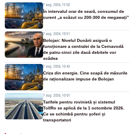
7 aug. 2026, 13:02
În intervalul orar de seară, consumul de
curent „a scăzut cu 200-300 de megawați”
7 aug. 2026, 10:51
Bolojan: Nivelul Dunării asigură o
funcționare a centralei de la Cernavodă
de patru-cinci zile dacă debitele vor
scădea
7 aug. 2026, 10:43
Criza din energie. Cine scapă de măsurile
de raționalizare impuse de Bolojan
7 aug. 2026, 10:01
Tarifele pentru rovinietă și sistemul
TollRo se aplică de la 1 octombrie 2026.
Ce se schimbă pentru șoferi și
transportatori