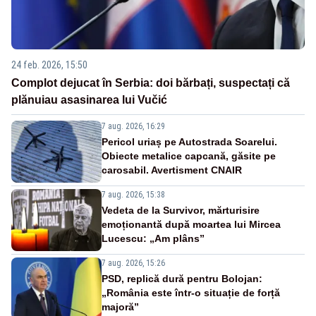
24 feb. 2026, 15:50
Complot dejucat în Serbia: doi bărbați, suspectați că
plănuiau asasinarea lui Vučić
7 aug. 2026, 16:29
Pericol uriaș pe Autostrada Soarelui.
Obiecte metalice capcană, găsite pe
carosabil. Avertisment CNAIR
7 aug. 2026, 15:38
Vedeta de la Survivor, mărturisire
emoționantă după moartea lui Mircea
Lucescu: „Am plâns”
7 aug. 2026, 15:26
PSD, replică dură pentru Bolojan:
„România este într-o situație de forță
majoră”