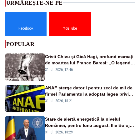
URMĂREȘTE-NE PE
Facebook
YouTube
POPULAR
Cristi Chivu și Gică Hagi, profund marcați
de moartea lui Franco Baresi: „O legendă
a fotbalului mondial”
31 iul. 2026, 17:46
ANAF șterge datorii pentru zeci de mii de
firme! Parlamentul a adoptat legea privind
amnistia fiscală
31 iul. 2026, 18:21
Stare de alertă energetică la nivelul
României, pentru luna august. Ilie Bolojan
a anunțat importuri și posibile restricții –
31 iul. 2026, 18:29
VIDEO