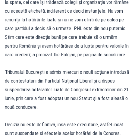
la spate, cei care își trădează colegii și organizația vor rămâne
cu această etichetă, indiferent ce decid instanțele. Nu vom
renunța la hotărârile luate și nu ne vom clinti de pe calea pe
care partidul a decis să o urmeze. PNL este din nou puternic.
Știm care este direcția bună pe care trebuie să o urmăm
pentru România și avem hotărârea de a lupta pentru valorile în
care credem', a precizat Ilie Bolojan, pe pagina de socializare.
Tribunalul București a admis miercuri o nouă acțiune introdusă
de contestatarii din Partidul Național Liberal și a dispus
suspendarea hotărârilor luate de Congresul extraordinar din 21
iunie, prin care a fost adoptat un nou Statut și a fost aleasă o
nouă conducere.
Decizia nu este definitivă, însă este executorie, astfel încât
sunt suspendate și efectele acelor hotărâri de la Congres.