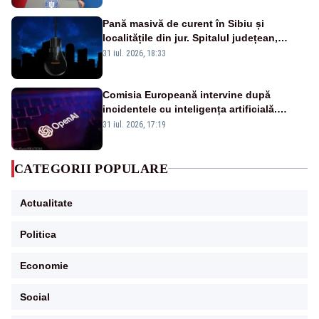
Pană masivă de curent în Sibiu și
localitățile din jur. Spitalul județean,
semafoarele, rețelele de telefonie, grav
31 iul. 2026, 18:33
afectate
Comisia Europeană intervine după
incidentele cu inteligența artificială.
OpenAI și Anthropic, vizate
31 iul. 2026, 17:19
CATEGORII POPULARE
Actualitate
Politica
Economie
Social