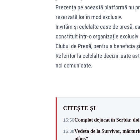
Prezența pe această platformă nu pre
rezervată lor în mod exclusiv.
Invităm și celelalte case de presă, car
constituit într-o organizație exclusiv
Clubul de Presă, pentru a beneficia ș
Referitor la celelalte decizii luate a
noi comunicate.
CITEȘTE ȘI
Complot dejucat în Serbia: doi 
15:50
Vedeta de la Survivor, mărtur
15:38
plâns”