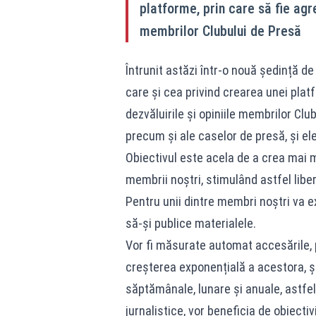
platforme, prin care să fie agre
membrilor Clubului de Presă
Întrunit astăzi într-o nouă ședință de 
care și cea privind crearea unei platf
dezvăluirile și opiniile membrilor Clu
precum și ale caselor de presă, și el
Obiectivul este acela de a crea mai mu
membrii noștri, stimulând astfel libe
Pentru unii dintre membri noștri va e
să-și publice materialele.
Vor fi măsurate automat accesările, 
creșterea exponențială a acestora, și v
săptămânale, lunare și anuale, astfel
jurnalistice, vor beneficia de obiecti