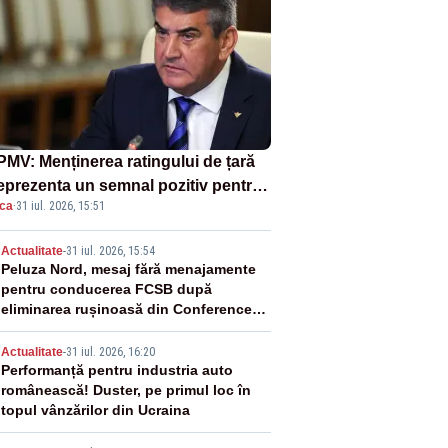
MV: Menținerea ratingului de țară
reprezenta un semnal pozitiv pentru
ica
·
31 iul. 2026, 15:51
ânia. Autoritățile trebuie să
inue consolidarea stabilității
2
Actualitate
-
31 iul. 2026, 15:54
nomice și financiare
Peluza Nord, mesaj fără menajamente
pentru conducerea FCSB după
eliminarea rușinoasă din Conference
League
3
Actualitate
-
31 iul. 2026, 16:20
Performanță pentru industria auto
românească! Duster, pe primul loc în
topul vânzărilor din Ucraina