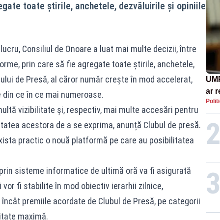
gate toate știrile, anchetele, dezvăluirile și opiniile
lucru, Consiliul de Onoare a luat mai multe decizii, între
orme, prin care să fie agregate toate știrile, anchetele,
bului de Presă, al căror număr crește în mod accelerat,
UMP
ar 
e din ce în ce mai numeroase.
Polit
Rom
ltă vizibilitate și, respectiv, mai multe accesări pentru
cont
rtatea acestora de a se exprima, anunță Clubul de presă.
eco
xista practic o nouă platformă pe care au posibilitatea
prin sisteme informatice de ultimă oră va fi asigurată
or fi stabilite în mod obiectiv ierarhii zilnice,
 încât premiile acordate de Clubul de Presă, pe categorii
vitate maximă.