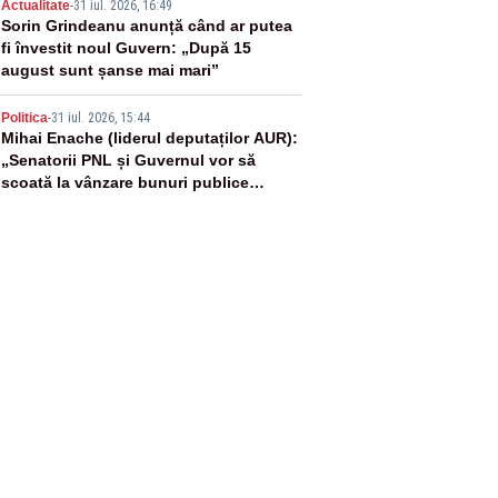
4
Actualitate
-
31 iul. 2026, 16:49
Sorin Grindeanu anunță când ar putea
fi învestit noul Guvern: „După 15
august sunt șanse mai mari”
5
Politica
-
31 iul. 2026, 15:44
Mihai Enache (liderul deputaților AUR):
„Senatorii PNL și Guvernul vor să
scoată la vânzare bunuri publice
pentru a stinge datoriile pentru
vaccinurile Pfizer!”