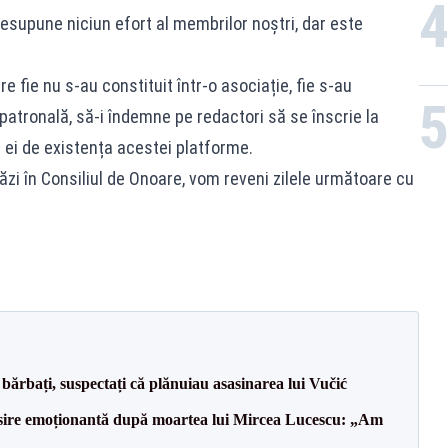
supune niciun efort al membrilor noștri, dar este
e fie nu s-au constituit într-o asociație, fie s-au
 patronală, să-i îndemne pe redactori să se înscrie la
i ei de existența acestei platforme.
stăzi în Consiliul de Onoare, vom reveni zilele următoare cu
bărbați, suspectați că plănuiau asasinarea lui Vučić
isire emoționantă după moartea lui Mircea Lucescu: „Am