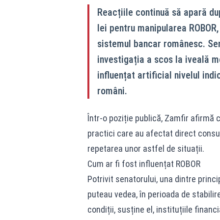
Reacțiile continuă să apară du
lei pentru manipularea ROBOR,
sistemul bancar românesc. Sen
investigația a scos la iveală me
influențat artificial nivelul ind
români.
Într-o poziție publică, Zamfir afirmă
practici care au afectat direct consu
repetarea unor astfel de situații.
Cum ar fi fost influențat ROBOR
Potrivit senatorului, una dintre princ
puteau vedea, în perioada de stabilir
condiții, susține el, instituțiile fina