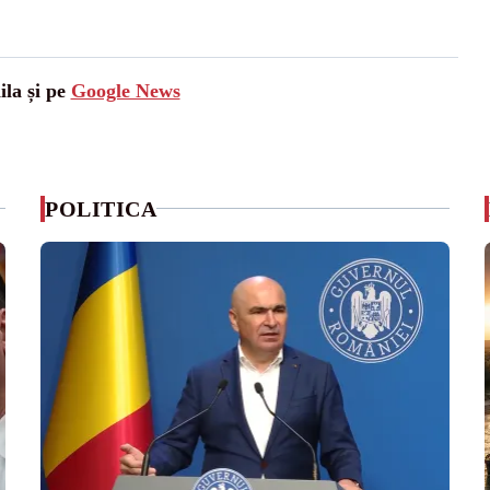
ila și pe
Google News
POLITICA