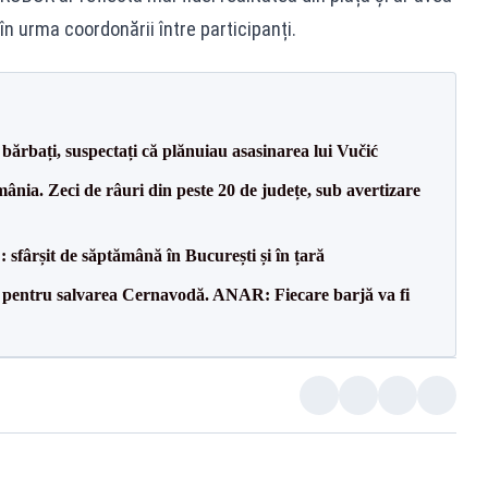
în urma coordonării între participanți.
bărbați, suspectați că plănuiau asasinarea lui Vučić
nia. Zeci de râuri din peste 20 de județe, sub avertizare
șit de săptămână în București și în țară
e pentru salvarea Cernavodă. ANAR: Fiecare barjă va fi