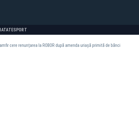
NATATE
SPORT
amfir cere renunțarea la ROBOR după amenda uriașă primită de bănci