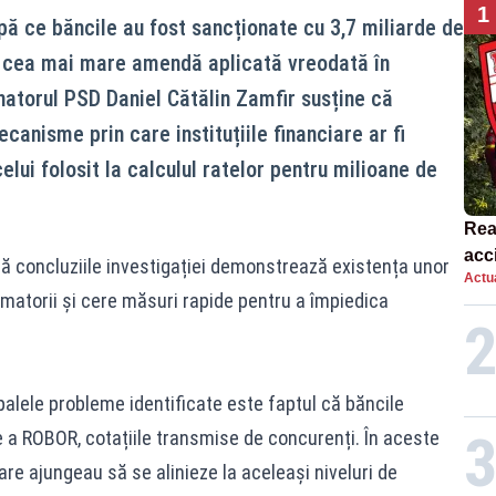
1
pă ce băncile au fost sancționate cu 3,7 miliarde de
 cea mai mare amendă aplicată vreodată în
atorul PSD Daniel Cătălin Zamfir susține că
canisme prin care instituțiile financiare ar fi
icelui folosit la calculul ratelor pentru milioane de
Rea
acc
 că concluziile investigației demonstrează existența unor
Actua
ulu
matorii și cere măsuri rapide pentru a împiedica
Rop
ipalele probleme identificate este faptul că băncile
e a ROBOR, cotațiile transmise de concurenți. În aceste
nciare ajungeau să se alinieze la aceleași niveluri de