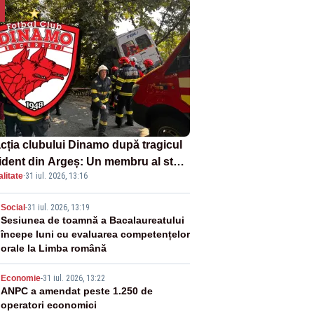
cția clubului Dinamo după tragicul
ident din Argeș: Un membru al staff-
litate
·
31 iul. 2026, 13:16
i medical a murit, antrenorul Adrian
otan este în spital
2
Social
-
31 iul. 2026, 13:19
Sesiunea de toamnă a Bacalaureatului
începe luni cu evaluarea competențelor
orale la Limba română
3
Economie
-
31 iul. 2026, 13:22
ANPC a amendat peste 1.250 de
operatori economici