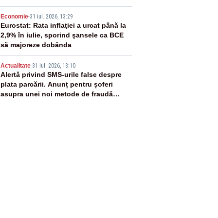
4
Economie
-
31 iul. 2026, 13:29
Eurostat: Rata inflaţiei a urcat până la
2,9% în iulie, sporind şansele ca BCE
să majoreze dobânda
5
Actualitate
-
31 iul. 2026, 13:10
Alertă privind SMS-urile false despre
plata parcării. Anunț pentru șoferi
asupra unei noi metode de fraudă
online