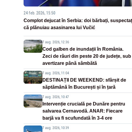
24 feb. 2026, 15:50
Complot dejucat în Serbia: doi bărbați, suspectaț
că plănuiau asasinarea lui Vučić
7 aug. 2026, 12:36
Cod galben de inundații în România.
Zeci de râuri din peste 20 de județe, sub
avertizare până sâmbătă
7 aug. 2026, 11:04
DESTINAȚII DE WEEKEND: sfârșit de
săptămână în București și în țară
7 aug. 2026, 10:47
Intervenție crucială pe Dunăre pentru
salvarea Cernavodă. ANAR: Fiecare
barjă va fi scufundată în 3-4 ore
7 aug. 2026, 10:39