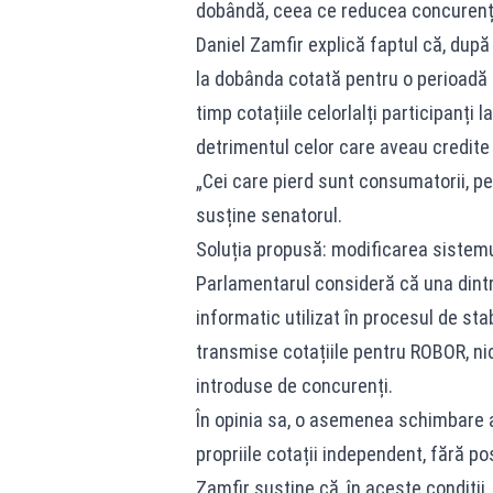
dobândă, ceea ce reducea concurența 
Daniel Zamfir explică faptul că, după 
la dobânda cotată pentru o perioadă d
timp cotațiile celorlalți participanți 
detrimentul celor care aveau credite
„Cei care pierd sunt consumatorii, pent
susține senatorul.
Soluția propusă: modificarea sistemu
Parlamentarul consideră că una dintre
informatic utilizat în procesul de stabi
transmise cotațiile pentru ROBOR, nic
introduse de concurenți.
În opinia sa, o asemenea schimbare ar
propriile cotații independent, fără posi
Zamfir susține că, în aceste condiții,