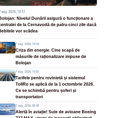
7 aug. 2026, 10:51
Bolojan: Nivelul Dunării asigură o funcționare a
centralei de la Cernavodă de patru-cinci zile dacă
debitele vor scădea
7 aug. 2026, 10:43
Criza din energie. Cine scapă de
măsurile de raționalizare impuse de
Bolojan
7 aug. 2026, 10:01
Tarifele pentru rovinietă și sistemul
TollRo se aplică de la 1 octombrie 2026.
Ce se schimbă pentru șoferi și
transportatori
7 aug. 2026, 09:45
Alertă în aviație! Sute de avioane Boeing