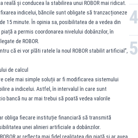
reală și conducea la stabilirea unui ROBOR mai ridicat.
fixarea indicelui, băncile sunt obligate să tranzacționeze
e 15 minute. În opinia sa, posibilitatea de a vedea din
la piață a permis coordonarea nivelului dobânzilor, în
 legate de ROBOR.
ru că ei vor plăti ratele la noul ROBOR stabilit artificial”,
lui de calcul
 cele mai simple soluții ar fi modificarea sistemului
lire a indicelui. Astfel, în intervalul în care sunt
io bancă nu ar mai trebui să poată vedea valorile
 obliga fiecare instituție financiară să transmită
bilitatea unei alinieri artificiale a dobânzilor.
 ROBOR ar reflecta mai fidel realitatea din piață și ar avea