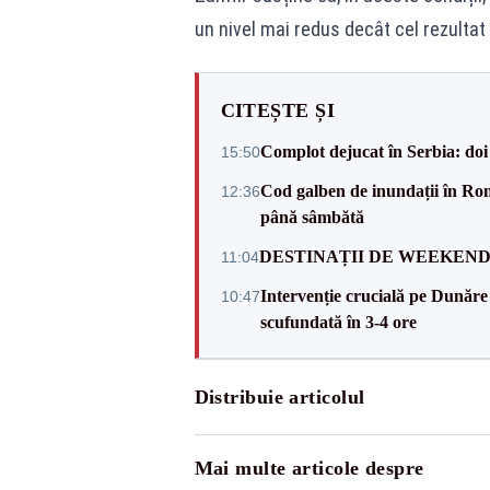
un nivel mai redus decât cel rezultat 
CITEȘTE ȘI
Complot dejucat în Serbia: doi 
15:50
Cod galben de inundații în Româ
12:36
până sâmbătă
DESTINAȚII DE WEEKEND: sfâr
11:04
Intervenție crucială pe Dunăr
10:47
scufundată în 3-4 ore
Distribuie articolul
Mai multe articole despre