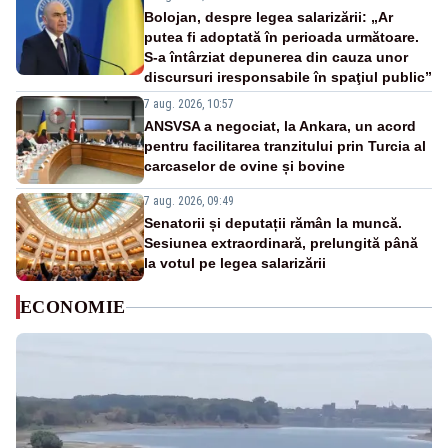
Bolojan, despre legea salarizării: „Ar
putea fi adoptată în perioada următoare.
S-a întârziat depunerea din cauza unor
discursuri iresponsabile în spaţiul public”
7 aug. 2026, 10:57
ANSVSA a negociat, la Ankara, un acord
pentru facilitarea tranzitului prin Turcia al
carcaselor de ovine și bovine
7 aug. 2026, 09:49
Senatorii și deputații rămân la muncă.
Sesiunea extraordinară, prelungită până
la votul pe legea salarizării
ECONOMIE