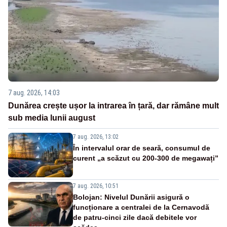
7 aug. 2026, 14:03
Dunărea crește ușor la intrarea în țară, dar rămâne mult
sub media lunii august
7 aug. 2026, 13:02
În intervalul orar de seară, consumul de
curent „a scăzut cu 200-300 de megawați”
7 aug. 2026, 10:51
Bolojan: Nivelul Dunării asigură o
funcționare a centralei de la Cernavodă
de patru-cinci zile dacă debitele vor