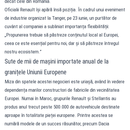
decât cele din România.
Oficialii Renault își apără însă poziția. În cadrul unui eveniment
de industrie organizat la Tanger, pe 23 iunie, un purtător de
cuvânt al companiei a subliniat importanța flexibilității:
„Propunerea trebuie să păstreze conținutul local al Europei,
ceea ce este esențial pentru noi, dar și să păstreze întregul
nostru ecosistem.”
Sute de mii de mașini importate anual de la
granițele Uniunii Europene
Miza din spatele acestei negocieri este uriașă, având în vedere
dependența marilor constructori de fabricile din vecinătatea
Europei. Numai în Maroc, grupurile Renault și Stellantis au
produs anul trecut peste 500.000 de autovehicule destinate
aproape în totalitate pieței europene. Printre acestea se
numără modele de un succes răsunător, precum Dacia