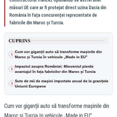
măsuri UE care ar fi protejat direct uzina Dacia din
România în fața concurenței reprezentate de
fabricile din Maroc și Turcia.
CUPRINS
Cum vor giganții auto să transforme mașinile din
1
Maroc și Turcia în vehicule „Made in EU”
Impactul asupra României: Mioveniul pierde
2
avantajul în fața fabricilor din Maroc și Turcia
Sute de mii de mașini importate anual de la granițele
3
Uniunii Europene
Cum vor giganții auto să transforme mașinile din
Maroc și Turcia în vehicule „Made in EU”