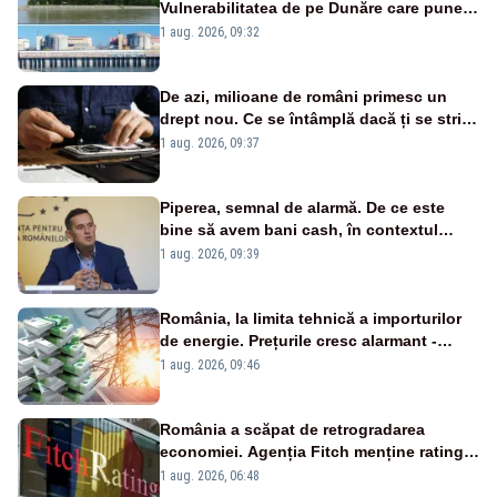
Vulnerabilitatea de pe Dunăre care pune
în pericol Centrala Cernavodă era
1 aug. 2026, 09:32
cunoscută de pe vremea lui Ceaușescu
De azi, milioane de români primesc un
drept nou. Ce se întâmplă dacă ți se strică
un produs
1 aug. 2026, 09:37
Piperea, semnal de alarmă. De ce este
bine să avem bani cash, în contextul
alertei energetice?
1 aug. 2026, 09:39
România, la limita tehnică a importurilor
de energie. Prețurile cresc alarmant -
Analiză Realitatea Plus
1 aug. 2026, 09:46
România a scăpat de retrogradarea
economiei. Agenția Fitch menține ratingul
„BBB-” cu perspectivă negativă
1 aug. 2026, 06:48