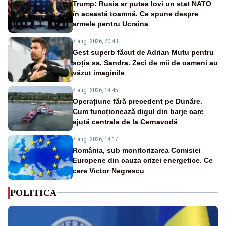
Trump: Rusia ar putea lovi un stat NATO
în această toamnă. Ce spune despre
armele pentru Ucraina
7 aug. 2026, 20:43
Gest superb făcut de Adrian Mutu pentru
soția sa, Sandra. Zeci de mii de oameni au
văzut imaginile
7 aug. 2026, 19:45
Operațiune fără precedent pe Dunăre.
Cum funcționează digul din barje care
ajută centrala de la Cernavodă
7 aug. 2026, 19:17
România, sub monitorizarea Comisiei
Europene din cauza crizei energetice. Ce
cere Victor Negrescu
POLITICA