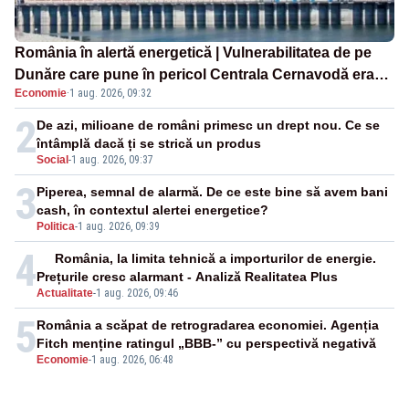
România în alertă energetică | Vulnerabilitatea de pe
Dunăre care pune în pericol Centrala Cernavodă era
Economie
·
1 aug. 2026, 09:32
cunoscută de pe vremea lui Ceaușescu
2
De azi, milioane de români primesc un drept nou. Ce se
întâmplă dacă ți se strică un produs
Social
-
1 aug. 2026, 09:37
3
Piperea, semnal de alarmă. De ce este bine să avem bani
cash, în contextul alertei energetice?
Politica
-
1 aug. 2026, 09:39
4
România, la limita tehnică a importurilor de energie.
Prețurile cresc alarmant - Analiză Realitatea Plus
Actualitate
-
1 aug. 2026, 09:46
5
România a scăpat de retrogradarea economiei. Agenția
Fitch menține ratingul „BBB-” cu perspectivă negativă
Economie
-
1 aug. 2026, 06:48