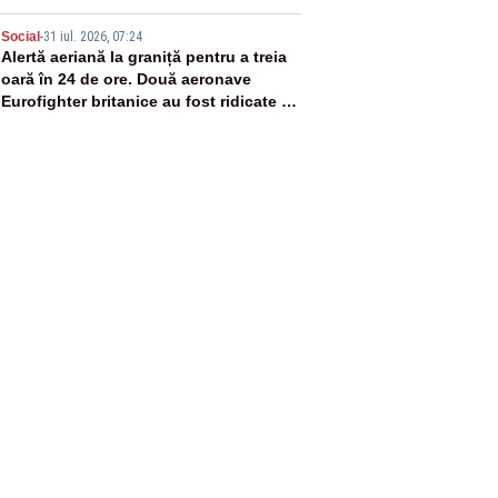
5
Social
-
31 iul. 2026, 07:24
Alertă aeriană la graniță pentru a treia
oară în 24 de ore. Două aeronave
Eurofighter britanice au fost ridicate de
la sol