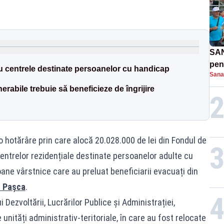
SAN
pent
ru centrele destinate persoanelor cu handicap
Sana
proi
erabile trebuie să beneficieze de îngrijire
 o hotărâre prin care alocă 20.028.000 de lei din Fondul de
entrelor rezidențiale destinate persoanelor adulte cu
ane vârstnice care au preluat beneficiarii evacuați din
l Pașca
.
 Dezvoltării, Lucrărilor Publice și Administrației,
e unități administrativ-teritoriale, în care au fost relocate