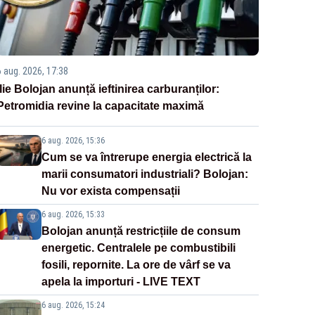
6 aug. 2026, 17:38
Ilie Bolojan anunță ieftinirea carburanților:
Petromidia revine la capacitate maximă
6 aug. 2026, 15:36
Cum se va întrerupe energia electrică la
marii consumatori industriali? Bolojan:
Nu vor exista compensații
6 aug. 2026, 15:33
Bolojan anunță restricțiile de consum
energetic. Centralele pe combustibili
fosili, repornite. La ore de vârf se va
apela la importuri - LIVE TEXT
6 aug. 2026, 15:24