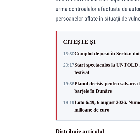
urma controalelor efectuate de autor
persoanelor aflate în situații de vulne
CITEȘTE ȘI
Complot dejucat în Serbia: doi 
15:50
Start spectaculos la UNTOLD 20
20:17
festival
Planul decisiv pentru salvarea
19:56
barjele în Dunăre
Loto 6/49, 6 august 2026. Nume
19:19
milioane de euro
Distribuie articolul