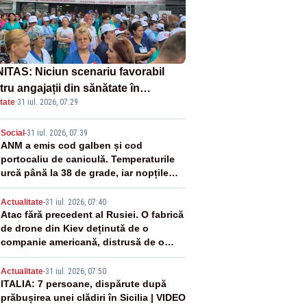
ITAS: Niciun scenariu favorabil
ru angajații din sănătate în
tate
·
31 iul. 2026, 07:29
ectul Legii salarizării
2
Social
-
31 iul. 2026, 07:39
ANM a emis cod galben și cod
portocaliu de caniculă. Temperaturile
urcă până la 38 de grade, iar nopțile
devin tropicale
3
Actualitate
-
31 iul. 2026, 07:40
Atac fără precedent al Rusiei. O fabrică
de drone din Kiev deținută de o
companie americană, distrusă de o
rachetă rusească
4
Actualitate
-
31 iul. 2026, 07:50
ITALIA: 7 persoane, dispărute după
prăbușirea unei clădiri în Sicilia | VIDEO