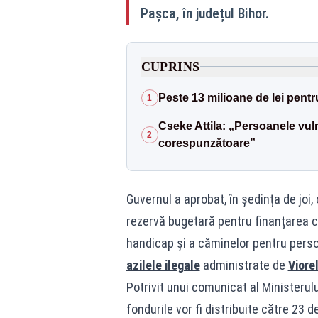
Pașca, în județul Bihor.
CUPRINS
Peste 13 milioane de lei pent
1
Cseke Attila: „Persoanele vuln
2
corespunzătoare”
Guvernul a aprobat, în ședința de joi,
rezervă bugetară pentru finanțarea c
handicap și a căminelor pentru perso
azilele ilegale
administrate de
Viore
Potrivit unui comunicat al Ministerului
fondurile vor fi distribuite către 23 d