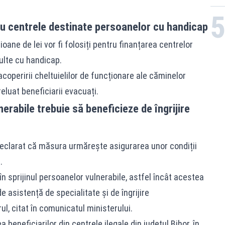
ru centrele destinate persoanelor cu handicap
oane de lei vor fi folosiți pentru finanțarea centrelor
ulte cu handicap.
acoperirii cheltuielilor de funcționare ale căminelor
luat beneficiarii evacuați.
erabile trebuie să beneficieze de îngrijire
a declarat că măsura urmărește asigurarea unor condiții
.
n sprijinul persoanelor vulnerabile, astfel încât acestea
e asistență de specialitate și de îngrijire
l, citat în comunicatul ministerului.
 beneficiarilor din centrele ilegale din județul Bihor, în