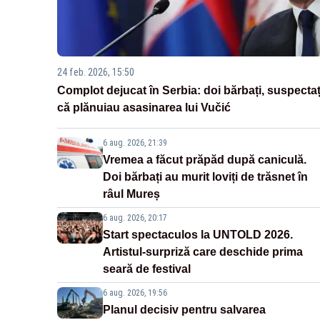
24 feb. 2026, 15:50
Complot dejucat în Serbia: doi bărbați, suspectaț
că plănuiau asasinarea lui Vučić
6 aug. 2026, 21:39
Vremea a făcut prăpăd după caniculă.
Doi bărbați au murit loviți de trăsnet în
râul Mureș
6 aug. 2026, 20:17
Start spectaculos la UNTOLD 2026.
Artistul-surpriză care deschide prima
seară de festival
6 aug. 2026, 19:56
Planul decisiv pentru salvarea