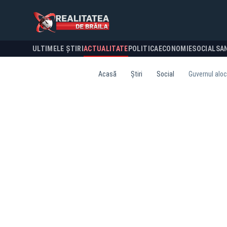
ULTIMELE ȘTIRI
ACTUALITATE
POLITICA
ECONOMIE
SOCIAL
SA
Acasă
Știri
Social
Guvernul alocă