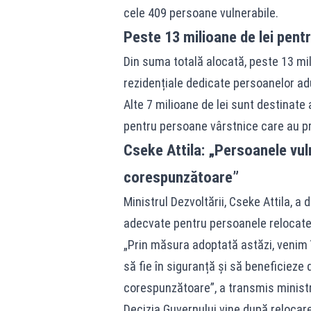
cele 409 persoane vulnerabile.
Peste 13 milioane de lei pent
Din suma totală alocată, peste 13 mili
rezidențiale dedicate persoanelor ad
Alte 7 milioane de lei sunt destinate 
pentru persoane vârstnice care au pre
Cseke Attila: „Persoanele vuln
corespunzătoare”
Ministrul Dezvoltării, Cseke Attila, 
adecvate pentru persoanele relocate
„Prin măsura adoptată astăzi, venim î
să fie în siguranță și să beneficieze d
corespunzătoare”, a transmis ministru
Decizia Guvernului vine după relocarea