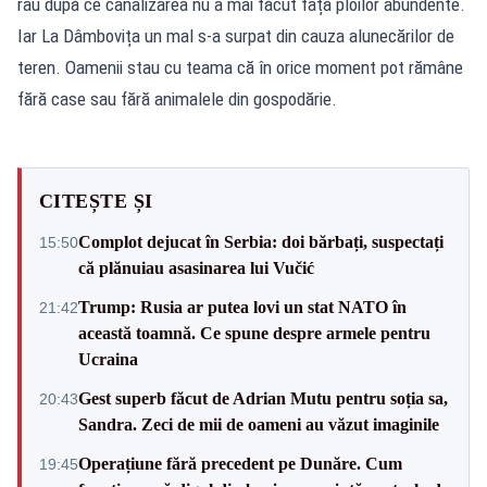
râu după ce canalizarea nu a mai făcut față ploilor abundente.
Iar La Dâmbovița un mal s-a surpat din cauza alunecărilor de
teren. Oamenii stau cu teama că în orice moment pot rămâne
fără case sau fără animalele din gospodărie.
CITEȘTE ȘI
Complot dejucat în Serbia: doi bărbați, suspectați
15:50
că plănuiau asasinarea lui Vučić
Trump: Rusia ar putea lovi un stat NATO în
21:42
această toamnă. Ce spune despre armele pentru
Ucraina
Gest superb făcut de Adrian Mutu pentru soția sa,
20:43
Sandra. Zeci de mii de oameni au văzut imaginile
Operațiune fără precedent pe Dunăre. Cum
19:45