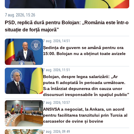
7 aug. 2026, 15:26
PSD, replică dură pentru Bolojan: „România este într-o
situație de forță majoră”
7 aug. 2026, 14:51
Ședința de guvern se amână pentru ora
15:00. Bolojan nu a obținut toate avizele
7 aug. 2026, 11:51
Bolojan, despre legea salarizării: „Ar
putea fi adoptată în perioada următoare.
S-a întârziat depunerea din cauza unor
discursuri iresponsabile în spaţiul public”
7 aug. 2026, 10:57
ANSVSA a negociat, la Ankara, un acord
pentru facilitarea tranzitului prin Turcia al
carcaselor de ovine și bovine
7 aug. 2026, 09:49