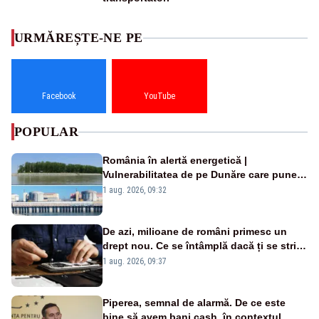
URMĂREȘTE-NE PE
Facebook
YouTube
POPULAR
România în alertă energetică |
Vulnerabilitatea de pe Dunăre care pune
în pericol Centrala Cernavodă era
1 aug. 2026, 09:32
cunoscută de pe vremea lui Ceaușescu
De azi, milioane de români primesc un
drept nou. Ce se întâmplă dacă ți se strică
un produs
1 aug. 2026, 09:37
Piperea, semnal de alarmă. De ce este
bine să avem bani cash, în contextul