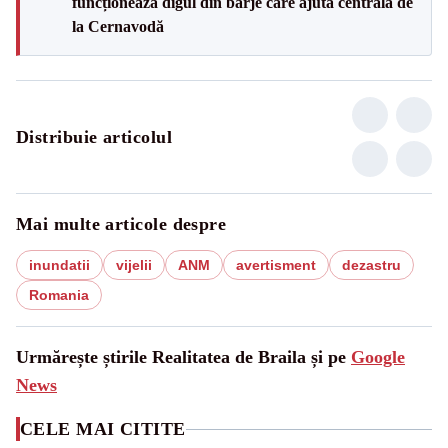
funcționează digul din barje care ajută centrala de
la Cernavodă
Distribuie articolul
Mai multe articole despre
inundatii
vijelii
ANM
avertisment
dezastru
Romania
Urmărește știrile Realitatea de Braila și pe
Google
News
CELE MAI CITITE