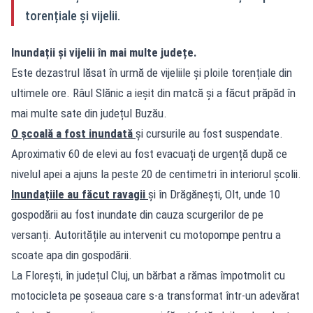
torențiale și vijelii.
Inundații și vijelii în mai multe județe.
Este dezastrul lăsat în urmă de vijeliile și ploile torențiale din
ultimele ore. Râul Slănic a ieșit din matcă și a făcut prăpăd în
mai multe sate din județul Buzău.
O școală a fost inundată
și cursurile au fost suspendate.
Aproximativ 60 de elevi au fost evacuați de urgență după ce
nivelul apei a ajuns la peste 20 de centimetri în interiorul școlii.
Inundațiile au făcut ravagii
și în Drăgănești, Olt, unde 10
gospodării au fost inundate din cauza scurgerilor de pe
versanți. Autoritățile au intervenit cu motopompe pentru a
scoate apa din gospodării.
La Florești, în județul Cluj, un bărbat a rămas împotmolit cu
motocicleta pe șoseaua care s-a transformat într-un adevărat