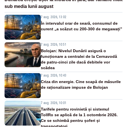
sub media lunii august
7 aug. 2026, 13:02
În intervalul orar de seară, consumul de
curent „a scăzut cu 200-300 de megawați”
7 aug. 2026, 10:51
Bolojan: Nivelul Dunării asigură o
funcționare a centralei de la Cernavodă
de patru-cinci zile dacă debitele vor
scădea
7 aug. 2026, 10:43
Criza din energie. Cine scapă de măsurile
de raționalizare impuse de Bolojan
7 aug. 2026, 10:01
Tarifele pentru rovinietă și sistemul
TollRo se aplică de la 1 octombrie 2026.
Ce se schimbă pentru șoferi și
transportatori