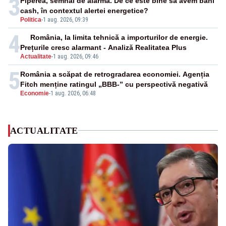
3
Piperea, semnal de alarmă. De ce este bine să avem bani
cash, în contextul alertei energetice?
Politica
-
1 aug. 2026, 09:39
4
România, la limita tehnică a importurilor de energie.
Prețurile cresc alarmant - Analiză Realitatea Plus
Actualitate
-
1 aug. 2026, 09:46
5
România a scăpat de retrogradarea economiei. Agenția
Fitch menține ratingul „BBB-” cu perspectivă negativă
Economie
-
1 aug. 2026, 06:48
ACTUALITATE