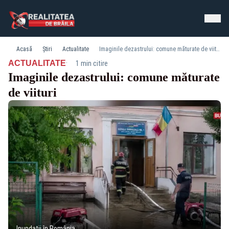
Acasă
Știri
Actualitate
Imaginile dezastrului: comune măturate de viituri
·
ACTUALITATE
1 min citire
Imaginile dezastrului: comune măturate
de viituri
Inundații în România