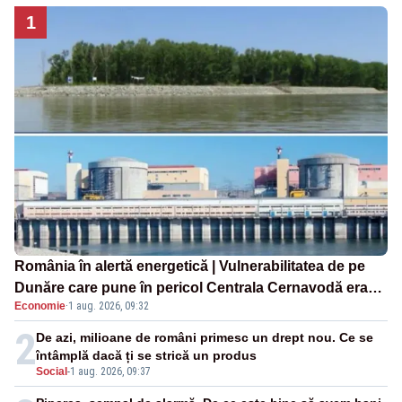
1
România în alertă energetică | Vulnerabilitatea de pe
Dunăre care pune în pericol Centrala Cernavodă era
Economie
·
1 aug. 2026, 09:32
cunoscută de pe vremea lui Ceaușescu
2
De azi, milioane de români primesc un drept nou. Ce se
întâmplă dacă ți se strică un produs
Social
-
1 aug. 2026, 09:37