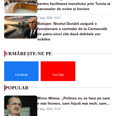
pentru facilitarea tranzitului prin Turcia al
carcaselor de ovine și bovine
7 aug. 2026, 10:51
Bolojan: Nivelul Dunării asigură o
funcționare a centralei de la Cernavodă
de patru-cinci zile dacă debitele vor
scădea
URMĂREȘTE-NE PE
Facebook
YouTube
POPULAR
Miron Mitrea: „Politica nu se face pe care
e mai frumos, care înjură mai mult, care
țipă mai tare, ci pe proiecte”
2 aug. 2026, 19:33