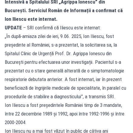
Intensivă a Spitalului SRI „Agrippa Ionescu” din
București. Serviciul Român de Informații a confirmat că
Ion Iliescu este internat.
UPDATE
– SRI confirmă că Iliescu este internat:
„În după-amiaza zilei de ieri, 9.06. 2025, Ion Iliescu, fost
președinte al României, s-a prezentat, la solicitarea sa, la
Spitalul Clinic de Urgență Prof. Dr. Agrippa Ionescu din
București pentru efectuarea unor investigații. Pacientul s-a
prezentat cu o stare generală alterată de o simptomatologie
respiratorie debutata anterior. A fost internat, iar în prezent
beneficiază de îngrijirile medicale de specialitate, în paralel cu
procedurile de stabilire a diagnosticului”, a transmis SRI.
Ion Iliescu a fost președintele României timp de 3 mandate,
între 22 decembrie 1989 și 1992, apoi între 1992-1996 și între
2000-2004.
Ion Iliescu nu a mai fost văzut în public de câțiva ani