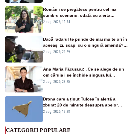
Românii se pregătesc pentru cel mai
sumbru scenariu, odată cu alerta
energetică
2 aug. 2026, 19:34
Dacă radarul te prinde de mai multe ori în
aceeași zi, scapi cu o singură amendă?
Ce spune legea
2 aug. 2026, 21:29
Ana Maria Păcuraru: „Ce se alege de un
om căruia i se închide singura lui
portiță?”
2 aug. 2026, 23:25
Drona care a ținut Tulcea în alertă a
zburat 20 de minute deasupra apelor
României. Au fost ridicate două F-16
2 aug. 2026, 19:28
CATEGORII POPULARE