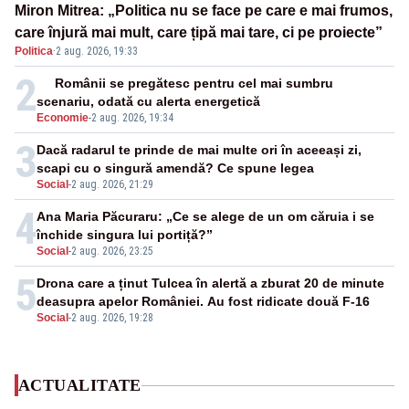
Miron Mitrea: „Politica nu se face pe care e mai frumos,
care înjură mai mult, care țipă mai tare, ci pe proiecte”
Politica
·
2 aug. 2026, 19:33
2
Românii se pregătesc pentru cel mai sumbru
scenariu, odată cu alerta energetică
Economie
-
2 aug. 2026, 19:34
3
Dacă radarul te prinde de mai multe ori în aceeași zi,
scapi cu o singură amendă? Ce spune legea
Social
-
2 aug. 2026, 21:29
4
Ana Maria Păcuraru: „Ce se alege de un om căruia i se
închide singura lui portiță?”
Social
-
2 aug. 2026, 23:25
5
Drona care a ținut Tulcea în alertă a zburat 20 de minute
deasupra apelor României. Au fost ridicate două F-16
Social
-
2 aug. 2026, 19:28
ACTUALITATE