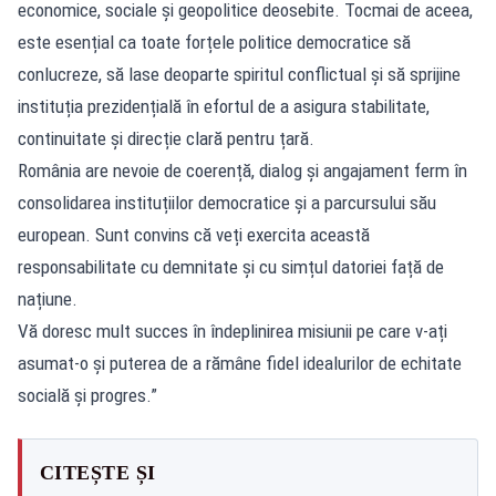
economice, sociale și geopolitice deosebite. Tocmai de aceea,
este esențial ca toate forțele politice democratice să
conlucreze, să lase deoparte spiritul conflictual și să sprijine
instituția prezidențială în efortul de a asigura stabilitate,
continuitate și direcție clară pentru țară.
România are nevoie de coerență, dialog și angajament ferm în
consolidarea instituțiilor democratice și a parcursului său
european. Sunt convins că veți exercita această
responsabilitate cu demnitate și cu simțul datoriei față de
națiune.
Vă doresc mult succes în îndeplinirea misiunii pe care v-ați
asumat-o și puterea de a rămâne fidel idealurilor de echitate
socială și progres.”
CITEȘTE ȘI