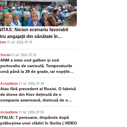
ITAS: Niciun scenariu favorabil
ru angajații din sănătate în
tate
·
31 iul. 2026, 07:29
ectul Legii salarizării
2
Social
-
31 iul. 2026, 07:39
ANM a emis cod galben și cod
portocaliu de caniculă. Temperaturile
urcă până la 38 de grade, iar nopțile
devin tropicale
3
Actualitate
-
31 iul. 2026, 07:40
Atac fără precedent al Rusiei. O fabrică
de drone din Kiev deținută de o
companie americană, distrusă de o
rachetă rusească
4
Actualitate
-
31 iul. 2026, 07:50
ITALIA: 7 persoane, dispărute după
prăbușirea unei clădiri în Sicilia | VIDEO