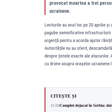
provocat moartea a trei persoan
ucrainene.
Loviturile au avut loc pe 20 aprilie ș
pagube semnificative infrastructurii 
urgență pentru a acorda ajutor răniți
Autoritățile nu au oferit, deocamdată
despre țintele exacte ale atacurilor. A
cu drone asupra orașelor ucrainene în
CITEȘTE ȘI
Complot dejucat în Serbia: doi 
15:50