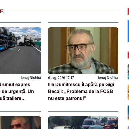
E
Ionuț Nichita
6 aug. 2026, 17:17
Ionuț Nichita
drumul expres
Ilie Dumitrescu îl apără pe Gigi
e de urgență. Un
Becali: „Problema de la FCSB
uă trailere
nu este patronul”
 mașini