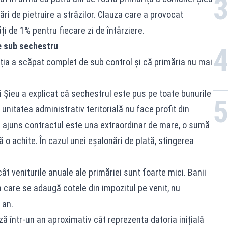
ri de pietruire a străzilor. Clauza care a provocat
i de 1% pentru fiecare zi de întârziere.
se sub sechestru
ția a scăpat complet de sub control și că primăria nu mai
 Șieu a explicat că sechestrul este pus pe toate bunurile
 unitatea administrativ teritorială nu face profit din
 ajuns contractul este una extraordinar de mare, o sumă
o achite. În cazul unei eșalonări de plată, stingerea
t veniturile anuale ale primăriei sunt foarte mici. Banii
la care se adaugă cotele din impozitul pe venit, nu
 an.
ză într-un an aproximativ cât reprezenta datoria inițială