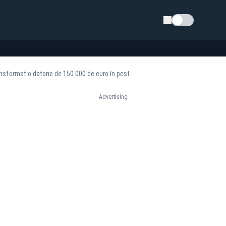
Schimba tema
O primăriță a băgat o comună în faliment cu un singur contract. Penalitățile uriașe au transformat o datorie de 150.000 de euro în peste 2 milioane
Advertising