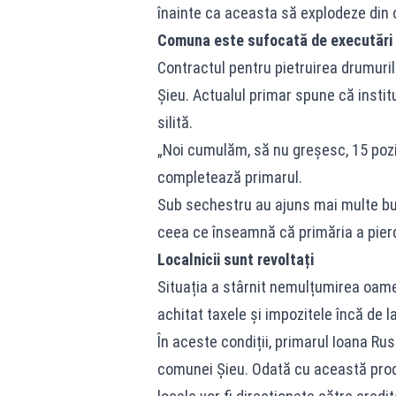
înainte ca aceasta să explodeze din c
Comuna este sufocată de executări s
Contractul pentru pietruirea drumuri
Șieu. Actualul primar spune că insti
silită.
„Noi cumulăm, să nu greșesc, 15 poziți
completează primarul.
Sub sechestru au ajuns mai multe bun
ceea ce înseamnă că primăria a pierd
Localnicii sunt revoltați
Situația a stârnit nemulțumirea oamen
achitat taxele și impozitele încă de l
În aceste condiții, primarul Ioana Rus
comunei Șieu. Odată cu această proce