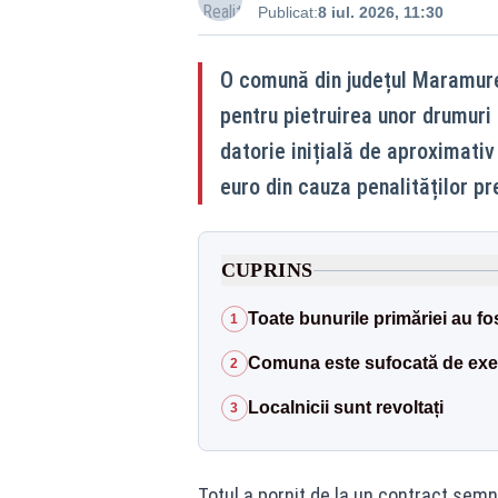
Publicat:
8 iul. 2026, 11:30
O comună din județul Maramureș
pentru pietruirea unor drumuri 
datorie inițială de aproximati
euro din cauza penalităților p
CUPRINS
Toate bunurile primăriei au f
1
Comuna este sufocată de execu
2
Localnicii sunt revoltați
3
Totul a pornit de la un contract sem