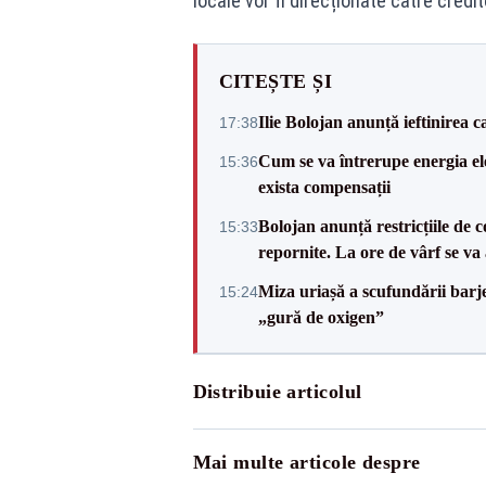
locale vor fi direcționate către credit
CITEȘTE ȘI
Ilie Bolojan anunță ieftinirea 
17:38
Cum se va întrerupe energia el
15:36
exista compensații
Bolojan anunță restricțiile de c
15:33
repornite. La ore de vârf se v
Miza uriașă a scufundării barj
15:24
„gură de oxigen”
Distribuie articolul
Mai multe articole despre