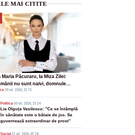
LE MAI CITITE
Maria Păcuraru, la Miza Zilei:
mânii nu sunt naivi, domnule
ica
·
30 iul. 2026, 22:15
mier Bolojan”
2
Politica
-
30 iul. 2026, 23:24
Lia Olguța Vasilescu: ”Ce se întâmplă
în sănătate este o bătaie de joc. Se
guvernează extraordinar de prost”
Social
-
31 iul. 2026, 07:24