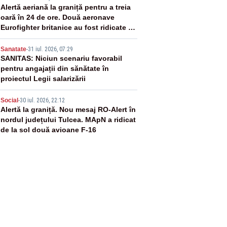
3
Alertă aeriană la graniță pentru a treia
oară în 24 de ore. Două aeronave
Eurofighter britanice au fost ridicate de
la sol
4
Sanatate
-
31 iul. 2026, 07:29
SANITAS: Niciun scenariu favorabil
pentru angajații din sănătate în
proiectul Legii salarizării
5
Social
-
30 iul. 2026, 22:12
Alertă la graniță. Nou mesaj RO-Alert în
nordul județului Tulcea. MApN a ridicat
de la sol două avioane F-16