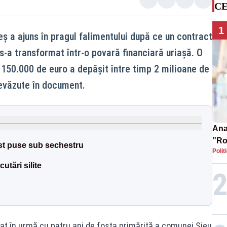
CE
1
 a ajuns în pragul falimentului după ce un contract
s-a transformat într-o povară financiară uriașă. O
v 150.000 de euro a depășit între timp 2 milioane de
revăzute în document.
Ana 
”Ro
ost puse sub sechestru
Polit
pre
tări silite
nat în urmă cu patru ani de fosta primăriță a comunei Șieu