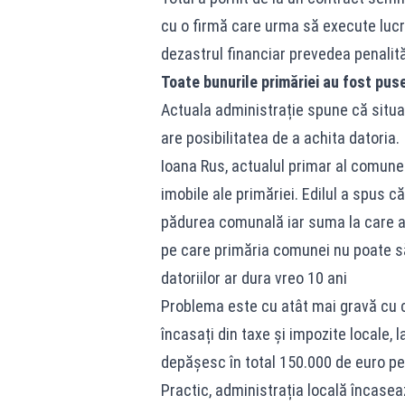
cu o firmă care urma să execute lucră
dezastrul financiar prevedea penalităț
Toate bunurile primăriei au fost pu
Actuala administrație spune că situa
are posibilitatea de a achita datoria.
Ioana Rus, actualul primar al comunei
imobile ale primăriei. Edilul a spus că
pădurea comunală iar suma la care a
pe care primăria comunei nu poate să 
datoriilor ar dura vreo 10 ani
Problema este cu atât mai gravă cu câ
încasați din taxe și impozite locale, 
depășesc în total 150.000 de euro pe
Practic, administrația locală încasea