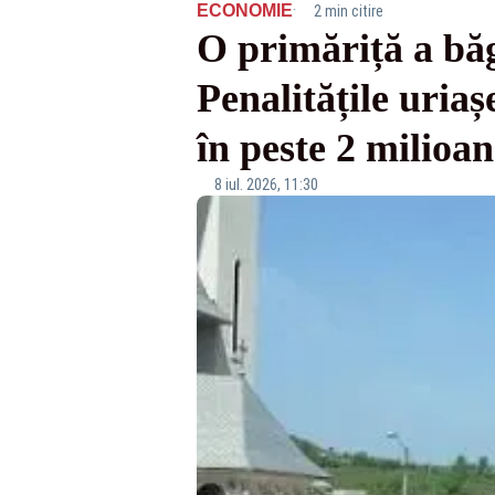
·
ECONOMIE
2 min citire
O primăriță a băg
Penalitățile uria
în peste 2 milioan
8 iul. 2026, 11:30