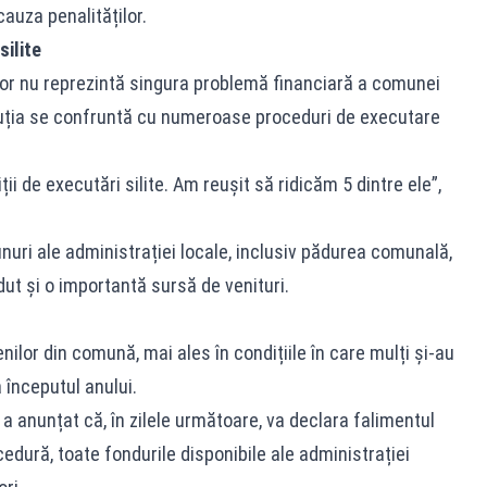
auza penalităților.
ilite
lor nu reprezintă singura problemă financiară a comunei
tuția se confruntă cu numeroase proceduri de executare
i de executări silite. Am reușit să ridicăm 5 dintre ele”,
uri ale administrației locale, inclusiv pădurea comunală,
ut și o importantă sursă de venituri.
ilor din comună, mai ales în condițiile în care mulți și-au
a începutul anului.
 a anunțat că, în zilele următoare, va declara falimentul
dură, toate fondurile disponibile ale administrației