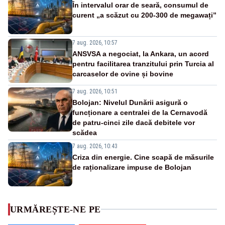
În intervalul orar de seară, consumul de
curent „a scăzut cu 200-300 de megawați”
7 aug. 2026, 10:57
ANSVSA a negociat, la Ankara, un acord
pentru facilitarea tranzitului prin Turcia al
carcaselor de ovine și bovine
7 aug. 2026, 10:51
Bolojan: Nivelul Dunării asigură o
funcționare a centralei de la Cernavodă
de patru-cinci zile dacă debitele vor
scădea
7 aug. 2026, 10:43
Criza din energie. Cine scapă de măsurile
de raționalizare impuse de Bolojan
URMĂREȘTE-NE PE