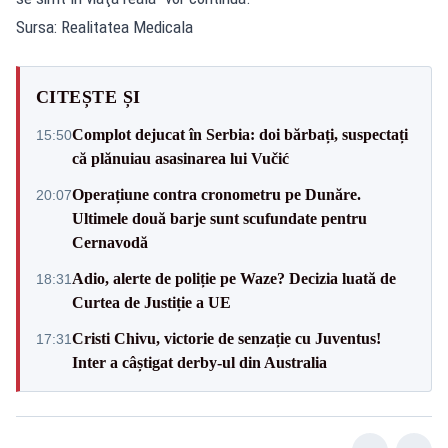
Sursa: Realitatea Medicala
CITEȘTE ȘI
Complot dejucat în Serbia: doi bărbați, suspectați
15:50
că plănuiau asasinarea lui Vučić
Operațiune contra cronometru pe Dunăre.
20:07
Ultimele două barje sunt scufundate pentru
Cernavodă
Adio, alerte de poliție pe Waze? Decizia luată de
18:31
Curtea de Justiție a UE
Cristi Chivu, victorie de senzație cu Juventus!
17:31
Inter a câștigat derby-ul din Australia