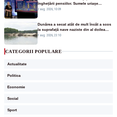
înghețării pensiilor. Sumele uriașe
pierdute de fiecare român
2 aug. 2026, 10:09
Dunărea a secat atât de mult încât a scos
la suprafață nave naziste din al doilea
război mondial
1 aug. 2026, 23:10
CATEGORII POPULARE
Actualitate
Politica
Economie
Social
Sport