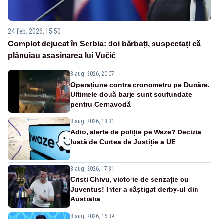
24 feb. 2026, 15:50
Complot dejucat în Serbia: doi bărbați, suspectați că
plănuiau asasinarea lui Vučić
8 aug. 2026, 20:07
Operațiune contra cronometru pe Dunăre.
Ultimele două barje sunt scufundate
pentru Cernavodă
8 aug. 2026, 18:31
Adio, alerte de poliție pe Waze? Decizia
luată de Curtea de Justiție a UE
8 aug. 2026, 17:31
Cristi Chivu, victorie de senzație cu
Juventus! Inter a câștigat derby-ul din
Australia
8 aug. 2026, 16:39