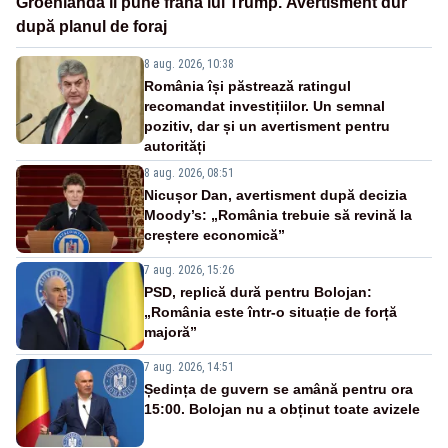
Groenlanda îi pune frână lui Trump. Avertisment dur
după planul de foraj
8 aug. 2026, 10:38
România își păstrează ratingul
recomandat investițiilor. Un semnal
pozitiv, dar și un avertisment pentru
autorități
8 aug. 2026, 08:51
Nicușor Dan, avertisment după decizia
Moody’s: „România trebuie să revină la
creștere economică”
7 aug. 2026, 15:26
PSD, replică dură pentru Bolojan:
„România este într-o situație de forță
majoră”
7 aug. 2026, 14:51
Ședința de guvern se amână pentru ora
15:00. Bolojan nu a obținut toate avizele