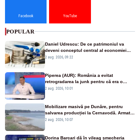
Facebook
YouTube
POPULAR
Daniel Udrescu: De ce patrimoniul va
deveni conceptul central al economiei
viitoare?
2 aug. 2026, 09:22
Piperea (AUR): România a evitat
retrogradarea la junk pentru că era o
catastrofă pentru bănci și fondurile de
2 aug. 2026, 10:01
pensii
Mobilizare masivă pe Dunăre, pentru
salvarea producției la Cernavodă. Armata
va detona o stâncă și va devia apa
2 aug. 2026, 10:07
fluviului - IMAGINI AERIENE
Dorina Barcari dă în vileag șmecheria