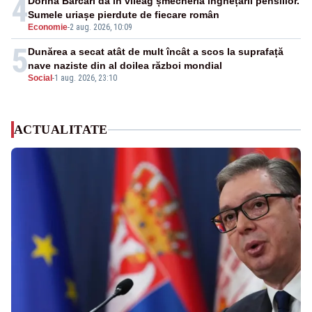
4
Dorina Barcari dă în vileag șmecheria înghețării pensiilor.
Sumele uriașe pierdute de fiecare român
Economie
-
2 aug. 2026, 10:09
5
Dunărea a secat atât de mult încât a scos la suprafață
nave naziste din al doilea război mondial
Social
-
1 aug. 2026, 23:10
ACTUALITATE