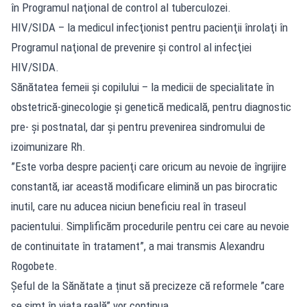
în Programul naţional de control al tuberculozei.
HIV/SIDA – la medicul infecţionist pentru pacienţii înrolaţi în
Programul naţional de prevenire şi control al infecţiei
HIV/SIDA.
Sănătatea femeii şi copilului – la medicii de specialitate în
obstetrică-ginecologie şi genetică medicală, pentru diagnostic
pre- şi postnatal, dar şi pentru prevenirea sindromului de
izoimunizare Rh.
”Este vorba despre pacienţi care oricum au nevoie de îngrijire
constantă, iar această modificare elimină un pas birocratic
inutil, care nu aducea niciun beneficiu real în traseul
pacientului. Simplificăm procedurile pentru cei care au nevoie
de continuitate în tratament”, a mai transmis Alexandru
Rogobete.
Șeful de la Sănătate a ținut să precizeze că reformele ”care
se simt în viaţa reală” vor continua.