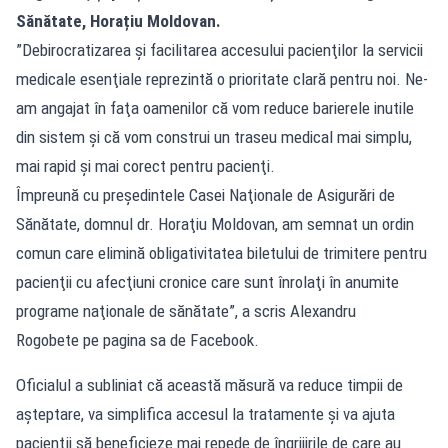
Sănătate, Horațiu Moldovan.
”Debirocratizarea şi facilitarea accesului pacienţilor la servicii
medicale esenţiale reprezintă o prioritate clară pentru noi. Ne-
am angajat în faţa oamenilor că vom reduce barierele inutile
din sistem şi că vom construi un traseu medical mai simplu,
mai rapid şi mai corect pentru pacienţi.
Împreună cu preşedintele Casei Naţionale de Asigurări de
Sănătate, domnul dr. Horaţiu Moldovan, am semnat un ordin
comun care elimină obligativitatea biletului de trimitere pentru
pacienţii cu afecţiuni cronice care sunt înrolaţi în anumite
programe naţionale de sănătate”, a scris Alexandru
Rogobete pe pagina sa de Facebook.
Oficialul a subliniat că această măsură va reduce timpii de
aşteptare, va simplifica accesul la tratamente şi va ajuta
pacienţii să beneficieze mai repede de îngrijirile de care au