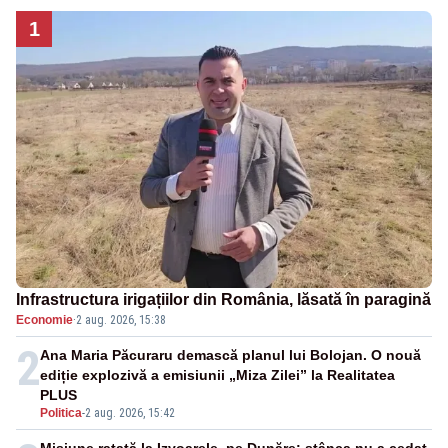
1
Infrastructura irigațiilor din România, lăsată în paragină
Economie
·
2 aug. 2026, 15:38
2
Ana Maria Păcuraru demască planul lui Bolojan. O nouă
ediție explozivă a emisiunii „Miza Zilei” la Realitatea
PLUS
Politica
-
2 aug. 2026, 15:42