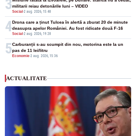
3
Misiune ratată la Izvoarele, pe Dunăre: stânca nu a cedat,
militarii reiau detonările luni – VIDEO
Social
-
2 aug. 2026, 15:48
4
Drona care a ținut Tulcea în alertă a zburat 20 de minute
deasupra apelor României. Au fost ridicate două F-16
Social
-
2 aug. 2026, 19:28
5
Carburanții s-au scumpit din nou, motorina este la un
pas de 11 lei/litru
Economie
-
2 aug. 2026, 15:36
ACTUALITATE