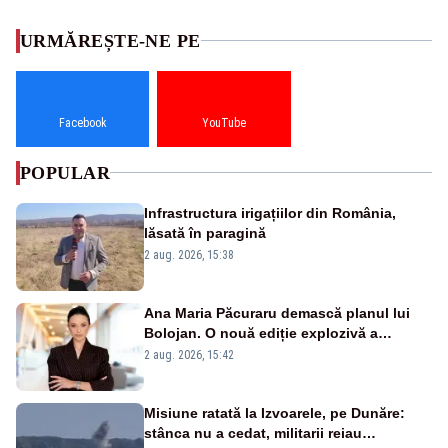
URMĂREȘTE-NE PE
Facebook
YouTube
POPULAR
Infrastructura irigațiilor din România,
lăsată în paragină
2 aug. 2026, 15:38
Ana Maria Păcuraru demască planul lui
Bolojan. O nouă ediție explozivă a
emisiunii „Miza Zilei” la Realitatea PLUS
2 aug. 2026, 15:42
Misiune ratată la Izvoarele, pe Dunăre:
stânca nu a cedat, militarii reiau