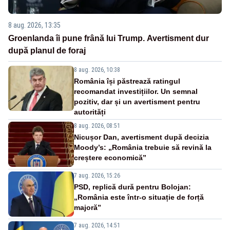
8 aug. 2026, 13:35
Groenlanda îi pune frână lui Trump. Avertisment dur
după planul de foraj
8 aug. 2026, 10:38
România își păstrează ratingul
recomandat investițiilor. Un semnal
pozitiv, dar și un avertisment pentru
autorități
8 aug. 2026, 08:51
Nicușor Dan, avertisment după decizia
Moody’s: „România trebuie să revină la
creștere economică”
7 aug. 2026, 15:26
PSD, replică dură pentru Bolojan:
„România este într-o situație de forță
majoră”
7 aug. 2026, 14:51