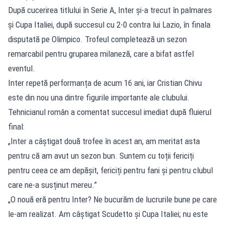
După cucerirea titlului în Serie A, Inter și-a trecut în palmares
și Cupa Italiei, după succesul cu 2-0 contra lui Lazio, în finala
disputată pe Olimpico. Trofeul completează un sezon
remarcabil pentru gruparea milaneză, care a bifat astfel
eventul.
Inter repetă performanța de acum 16 ani, iar Cristian Chivu
este din nou una dintre figurile importante ale clubului.
Tehnicianul român a comentat succesul imediat după fluierul
final:
„Inter a câștigat două trofee în acest an, am meritat asta
pentru că am avut un sezon bun. Suntem cu toții fericiți
pentru ceea ce am depășit, fericiți pentru fani și pentru clubul
care ne-a susținut mereu.”
„O nouă eră pentru Inter? Ne bucurăm de lucrurile bune pe care
le-am realizat. Am câștigat Scudetto și Cupa Italiei; nu este