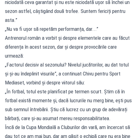
niciodată ceva garantat și nu este niciodată ușor să închei un
sezon astfel, câștigând două trofee. Suntem fericiți pentru
asta.”
„Nu va fi ușor să repetăm performanța, dar...”
Antrenorul român a vorbit și despre elementele care au făcut
diferența în acest sezon, dar și despre provocările care
urmează:
„Factorul decisiv al sezonului? Nivelul jucătorilor, au dat totul
și și-au îndeplinit visurile”, a continuat Chivu pentru Sport
Mediaset, vorbind și despre viitorul său:
„În fotbal, totul este planificat pe termen scurt. Știm că în
fotbal există momente și, dacă lucrurile nu merg bine, ești pus
sub semnul întrebării. Știu că lucrez cu un grup de adevărați
bărbați, care și-au asumat mereu responsabilitatea.
Încă de la Cupa Mondială a Cluburilor din vară, am încercat să
dau tot ce am mai bun, dar am găsit o echipă care nu era bine