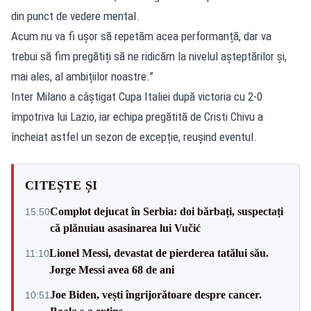
din punct de vedere mental.
Acum nu va fi ușor să repetăm acea performanță, dar va
trebui să fim pregătiți să ne ridicăm la nivelul așteptărilor și,
mai ales, al ambițiilor noastre.”
Inter Milano a câștigat Cupa Italiei după victoria cu 2-0
împotriva lui Lazio, iar echipa pregătită de Cristi Chivu a
încheiat astfel un sezon de excepție, reușind eventul.
CITEȘTE ȘI
Complot dejucat în Serbia: doi bărbați, suspectați
15:50
că plănuiau asasinarea lui Vučić
Lionel Messi, devastat de pierderea tatălui său.
11:10
Jorge Messi avea 68 de ani
Joe Biden, vești îngrijorătoare despre cancer.
10:51