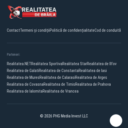
Contact
Termeni și condiții
Politică de confidențialitate
Cod de conduită
Parteneri:
Realitatea.NET
Realitatea Sportiva
Realitatea Star
Realitatea de Ilfov
Realitatea de Galati
Realitatea de Constanta
Realitatea de Iasi
Realitatea de Mures
Realitatea de Calarasi
Realitatea de Arges
Realitatea de Covasna
Realitatea de Timis
Realitatea de Prahova
Realitatea de Ialomita
Realitatea de Vrancea
© 2026 PHG Media Invest LLC
Facebook
YouTube