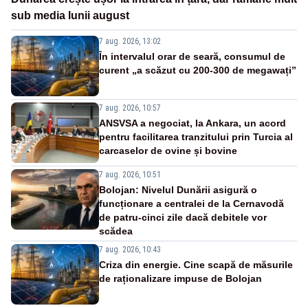
sub media lunii august
7 aug. 2026, 13:02
În intervalul orar de seară, consumul de
curent „a scăzut cu 200-300 de megawați”
7 aug. 2026, 10:57
ANSVSA a negociat, la Ankara, un acord
pentru facilitarea tranzitului prin Turcia al
carcaselor de ovine și bovine
7 aug. 2026, 10:51
Bolojan: Nivelul Dunării asigură o
funcționare a centralei de la Cernavodă
de patru-cinci zile dacă debitele vor
scădea
7 aug. 2026, 10:43
Criza din energie. Cine scapă de măsurile
de raționalizare impuse de Bolojan