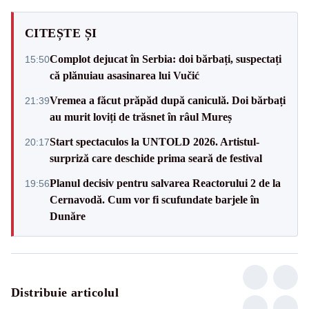
CITEȘTE ȘI
Complot dejucat în Serbia: doi bărbați, suspectați
15:50
că plănuiau asasinarea lui Vučić
Vremea a făcut prăpăd după caniculă. Doi bărbați
21:39
au murit loviți de trăsnet în râul Mureș
Start spectaculos la UNTOLD 2026. Artistul-
20:17
surpriză care deschide prima seară de festival
Planul decisiv pentru salvarea Reactorului 2 de la
19:56
Cernavodă. Cum vor fi scufundate barjele în
Dunăre
Distribuie articolul