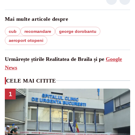
Mai multe articole despre
cub
recomandare
george dorobantu
aeroport otopeni
Urmărește știrile Realitatea de Braila și pe
Google
News
CELE MAI CITITE
1