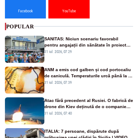
Facebook
YouTube
POPULAR
SANITAS: Niciun scenariu favorabil
pentru angajații din sănătate în proiectul
Legii salarizării
31 iul. 2026, 07:29
ANM a emis cod galben și cod portocaliu
de caniculă. Temperaturile urcă până la 38
de grade, iar nopțile devin tropicale
31 iul. 2026, 07:39
Atac fără precedent al Rusiei. O fabrică de
drone din Kiev deținută de o companie
americană, distrusă de o rachetă
31 iul. 2026, 07:40
rusească
ITALIA: 7 persoane, dispărute după
prăbușirea unei clădiri în Sicilia | VIDEO