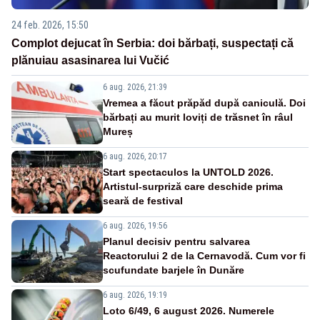
24 feb. 2026, 15:50
Complot dejucat în Serbia: doi bărbați, suspectați că
plănuiau asasinarea lui Vučić
6 aug. 2026, 21:39
Vremea a făcut prăpăd după caniculă. Doi
bărbați au murit loviți de trăsnet în râul
Mureș
6 aug. 2026, 20:17
Start spectaculos la UNTOLD 2026.
Artistul-surpriză care deschide prima
seară de festival
6 aug. 2026, 19:56
Planul decisiv pentru salvarea
Reactorului 2 de la Cernavodă. Cum vor fi
scufundate barjele în Dunăre
6 aug. 2026, 19:19
Loto 6/49, 6 august 2026. Numerele