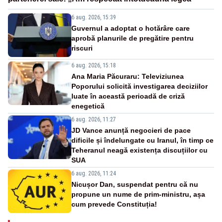
6 aug. 2026, 15:39
Guvernul a adoptat o hotărâre care
aprobă planurile de pregătire pentru
riscuri
6 aug. 2026, 15:18
Ana Maria Păcuraru: Televiziunea
Poporului solicită investigarea deciziilor
luate în această perioadă de criză
enegetică
6 aug. 2026, 11:27
JD Vance anunță negocieri de pace
dificile și îndelungate cu Iranul, în timp ce
Teheranul neagă existența discuțiilor cu
SUA
6 aug. 2026, 11:24
Nicușor Dan, suspendat pentru că nu
propune un nume de prim-ministru, așa
cum prevede Constituția!