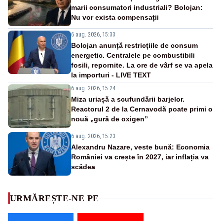
marii consumatori industriali? Bolojan:
Nu vor exista compensații
6 aug. 2026, 15:33
Bolojan anunță restricțiile de consum
energetic. Centralele pe combustibili
fosili, repornite. La ore de vârf se va apela
la importuri - LIVE TEXT
6 aug. 2026, 15:24
Miza uriașă a scufundării barjelor.
Reactorul 2 de la Cernavodă poate primi o
nouă „gură de oxigen”
6 aug. 2026, 15:23
Alexandru Nazare, veste bună: Economia
României va crește în 2027, iar inflația va
scădea
URMĂREȘTE-NE PE