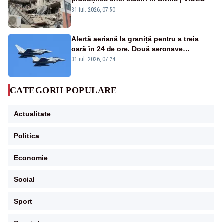
31 iul. 2026, 07:50
Alertă aeriană la graniță pentru a treia
oară în 24 de ore. Două aeronave
Eurofighter britanice au fost ridicate de la
31 iul. 2026, 07:24
sol
CATEGORII POPULARE
Actualitate
Politica
Economie
Social
Sport