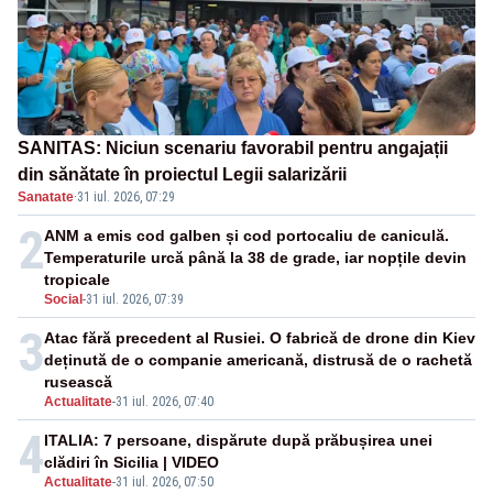
SANITAS: Niciun scenariu favorabil pentru angajații
din sănătate în proiectul Legii salarizării
Sanatate
·
31 iul. 2026, 07:29
2
ANM a emis cod galben și cod portocaliu de caniculă.
Temperaturile urcă până la 38 de grade, iar nopțile devin
tropicale
Social
-
31 iul. 2026, 07:39
3
Atac fără precedent al Rusiei. O fabrică de drone din Kiev
deținută de o companie americană, distrusă de o rachetă
rusească
Actualitate
-
31 iul. 2026, 07:40
4
ITALIA: 7 persoane, dispărute după prăbușirea unei
clădiri în Sicilia | VIDEO
Actualitate
-
31 iul. 2026, 07:50