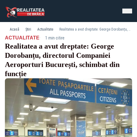
Acasă
Știri
Actualitate
Realitatea a avut dreptate: George Dorobanțu, directorul Companiei Aeroporturi București, schimbat din funcție
·
ACTUALITATE
1 min citire
Realitatea a avut dreptate: George
Dorobanțu, directorul Companiei
Aeroporturi București, schimbat din
funcție