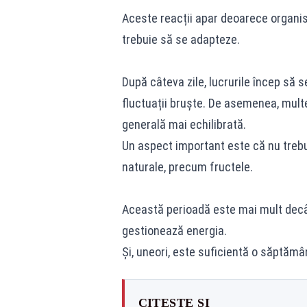
Aceste reacții apar deoarece organis
trebuie să se adapteze.
După câteva zile, lucrurile încep să s
fluctuații bruște. De asemenea, mult
generală mai echilibrată.
Un aspect important este că nu trebui
naturale, precum fructele.
Această perioadă este mai mult decât 
gestionează energia.
Și, uneori, este suficientă o săptămâ
CITEȘTE ȘI