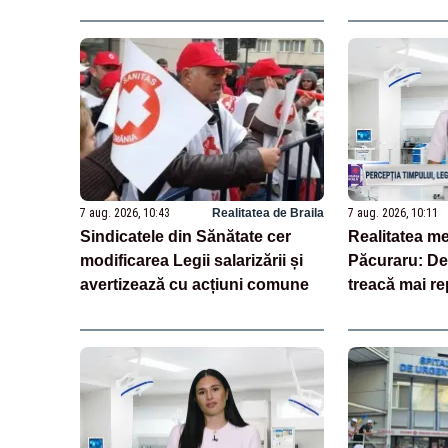
7 aug. 2026, 10:43
Realitatea de Braila
7 aug. 2026, 10:11
Sindicatele din Sănătate cer
Realitatea me
modificarea Legii salarizării și
Păcuraru: De
avertizează cu acțiuni comune
treacă mai r
îmbătrânim?