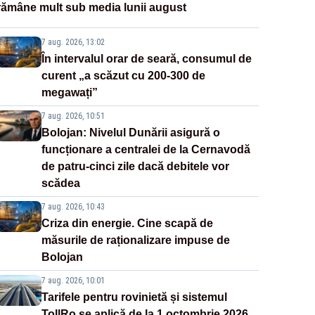
rămâne mult sub media lunii august
7 aug. 2026, 13:02
În intervalul orar de seară, consumul de
curent „a scăzut cu 200-300 de
megawați”
7 aug. 2026, 10:51
Bolojan: Nivelul Dunării asigură o
funcționare a centralei de la Cernavodă
de patru-cinci zile dacă debitele vor
scădea
7 aug. 2026, 10:43
Criza din energie. Cine scapă de
măsurile de raționalizare impuse de
Bolojan
7 aug. 2026, 10:01
Tarifele pentru rovinietă și sistemul
TollRo se aplică de la 1 octombrie 2026.