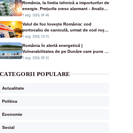
România, la limita tehnică a importurilor de
energie. Prețurile cresc alarmant - Analiză
Realitatea Plus
1 aug. 2026, 09:46
Valul de foc lovește România: cod
portocaliu de caniculă, urmat de cod roșu
duminică. Temperaturile urcă spre 40°C
1 aug. 2026, 10:15
România în alertă energetică |
Vulnerabilitatea de pe Dunăre care pune în
pericol Centrala Cernavodă era cunoscută
1 aug. 2026, 09:32
de pe vremea lui Ceaușescu
CATEGORII POPULARE
Actualitate
Politica
Economie
Social