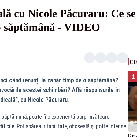
ală cu Nicole Păcuraru: Ce s
 o săptămână - VIDEO
CE
1
unci când renunți la zahăr timp de o săptămână?
rovocările acestei schimbări? Află răspunsurile în
dicală”, cu Nicole Păcuraru.
o săptămână, poate fi o experiență surprinzătoare.
dificile. Pot apărea iritabilitate, oboseală și pofte intense.
De 