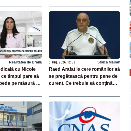
Realitatea de Braila
5 aug. 2026, 12:53
Stoica Marian
dicală cu Nicole
Raed Arafat le cere românilor să
 ce timpul pare să
se pregătească pentru pene de
epede pe măsură ce
curent. Ce trebuie să conțină
kitul de urgență