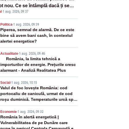
pt nou. Ce se întâmplă dacă ți se
l
·
1 aug. 2026, 09:37
ică un produs
2
Politica
-
1 aug. 2026, 09:39
Piperea, semnal de alarmă. De ce este
bine să avem bani cash, în contextul
alertei energetice?
3
Actualitate
-
1 aug. 2026, 09:46
România, la limita tehnică a
importurilor de energie. Prețurile cresc
alarmant - Analiză Realitatea Plus
4
Social
-
1 aug. 2026, 10:15
Valul de foc lovește România: cod
portocaliu de caniculă, urmat de cod
roșu duminică. Temperaturile urcă spre
40°C
5
Economie
-
1 aug. 2026, 09:32
România în alertă energetică |
Vulnerabilitatea de pe Dunăre care
pune în pericol Centrala Cernavodă era