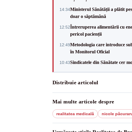
Ministerul Sănătății a plătit pe
14:34
doar o săptămână
Întreruperea alimentării cu ene
12:52
pericol pacienții
Metodologia care introduce sub
12:49
în Monitorul Oficial
Sindicatele din Sănătate cer mo
10:43
Distribuie articolul
Mai multe articole despre
realitatea medicală
nicole păcurar