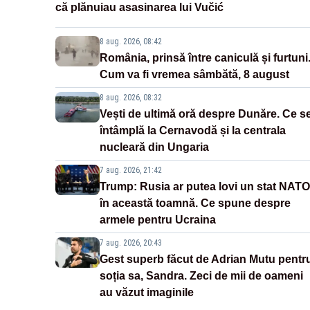
că plănuiau asasinarea lui Vučić
8 aug. 2026, 08:42
România, prinsă între caniculă și furtuni
Cum va fi vremea sâmbătă, 8 august
8 aug. 2026, 08:32
Vești de ultimă oră despre Dunăre. Ce s
întâmplă la Cernavodă și la centrala
nucleară din Ungaria
7 aug. 2026, 21:42
Trump: Rusia ar putea lovi un stat NATO
în această toamnă. Ce spune despre
armele pentru Ucraina
7 aug. 2026, 20:43
Gest superb făcut de Adrian Mutu pentr
soția sa, Sandra. Zeci de mii de oameni
au văzut imaginile