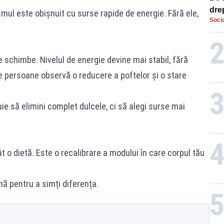
dre
mul este obișnuit cu surse rapide de energie. Fără ele,
Socia
str
e schimbe. Nivelul de energie devine mai stabil, fără
e persoane observă o reducere a poftelor și o stare
e să elimini complet dulcele, ci să alegi surse mai
o dietă. Este o recalibrare a modului în care corpul tău
nă pentru a simți diferența.