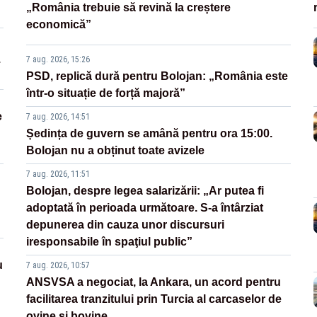
„România trebuie să revină la creștere
economică”
.
7 aug. 2026, 15:26
PSD, replică dură pentru Bolojan: „România este
într-o situație de forță majoră”
e
7 aug. 2026, 14:51
Ședința de guvern se amână pentru ora 15:00.
Bolojan nu a obținut toate avizele
7 aug. 2026, 11:51
Bolojan, despre legea salarizării: „Ar putea fi
adoptată în perioada următoare. S-a întârziat
depunerea din cauza unor discursuri
iresponsabile în spaţiul public”
u
7 aug. 2026, 10:57
ANSVSA a negociat, la Ankara, un acord pentru
facilitarea tranzitului prin Turcia al carcaselor de
ovine și bovine