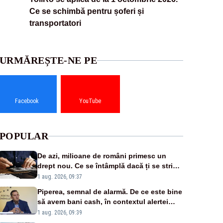
Ce se schimbă pentru șoferi și
transportatori
URMĂREȘTE-NE PE
Facebook
YouTube
POPULAR
De azi, milioane de români primesc un
drept nou. Ce se întâmplă dacă ți se strică
un produs
1 aug. 2026, 09:37
Piperea, semnal de alarmă. De ce este bine
să avem bani cash, în contextul alertei
energetice?
1 aug. 2026, 09:39