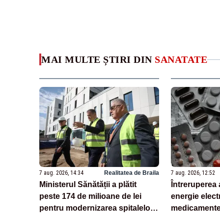
MAI MULTE ȘTIRI DIN
SANATATE
7 aug. 2026, 14:34
Realitatea de Braila
7 aug. 2026, 12:52
Ministerul Sănătății a plătit
Întreruperea 
peste 174 de milioane de lei
energie electr
pentru modernizarea spitalelor,
medicamente 
în doar o săptămână
pacienții