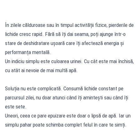
În zilele călduroase sau în timpul activității fizice, pierderile de
lichide cresc rapid. Fără să îți dai seama, poți ajunge într-o
stare de deshidratare ușoară care îți afectează energia și
performanța mentală.
Un indiciu simplu este culoarea urinei. Cu cât este mai închisă,
cu atât ai nevoie de mai multă apă.
Soluția nu este complicată. Consumă lichide constant pe
parcursul zilei, nu doar atunci când îți amintești sau când îți
este sete.
Uneori, ceea ce pare epuizare este doar o lipsă de apă. Iar un
simplu pahar poate schimba complet felul în care te simți.