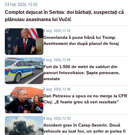
24 feb. 2026, 15:50
Complot dejucat în Serbia: doi bărbați, suspectați că
plănuiau asasinarea lui Vučić
8 aug. 2026, 13:35
Groenlanda îi pune frână lui Trump.
Avertisment dur după planul de foraj
8 aug. 2026, 13:09
Furt de 1.500 de metri de cabluri din
parcuri fotovoltaice. Șapte persoane,
arestate
8 aug. 2026, 12:46
Dan Petrescu a spus ce nu merge la CFR
Cluj: „E foarte greu să ceri rezultate”
8 aug. 2026, 12:30
Accident grav în Caraș-Severin. Două
vehicule au luat foc, un șofer ar putea fi