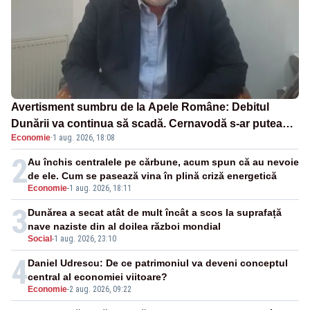
Avertisment sumbru de la Apele Române: Debitul
Dunării va continua să scadă. Cernavodă s-ar putea
Economie
·
1 aug. 2026, 18:08
închide în 4 zile
2
Au închis centralele pe cărbune, acum spun că au nevoie
de ele. Cum se pasează vina în plină criză energetică
Economie
-
1 aug. 2026, 18:11
3
Dunărea a secat atât de mult încât a scos la suprafață
nave naziste din al doilea război mondial
Social
-
1 aug. 2026, 23:10
4
Daniel Udrescu: De ce patrimoniul va deveni conceptul
central al economiei viitoare?
Economie
-
2 aug. 2026, 09:22