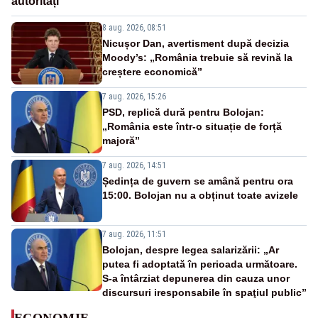
autorități
8 aug. 2026, 08:51
Nicușor Dan, avertisment după decizia
Moody’s: „România trebuie să revină la
creștere economică”
7 aug. 2026, 15:26
PSD, replică dură pentru Bolojan:
„România este într-o situație de forță
majoră”
7 aug. 2026, 14:51
Ședința de guvern se amână pentru ora
15:00. Bolojan nu a obținut toate avizele
7 aug. 2026, 11:51
Bolojan, despre legea salarizării: „Ar
putea fi adoptată în perioada următoare.
S-a întârziat depunerea din cauza unor
discursuri iresponsabile în spaţiul public”