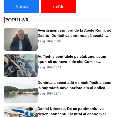
Facebook
YouTube
POPULAR
Avertisment sumbru de la Apele Române:
Debitul Dunării va continua să scadă.
Cernavodă s-ar putea închide în 4 zile
1 aug. 2026, 18:08
Au închis centralele pe cărbune, acum
spun că au nevoie de ele. Cum se
pasează vina în plină criză energetică
1 aug. 2026, 18:11
Dunărea a secat atât de mult încât a scos
la suprafață nave naziste din al doilea
război mondial
1 aug. 2026, 23:10
Daniel Udrescu: De ce patrimoniul va
deveni conceptul central al economiei