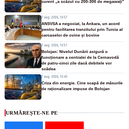
curent „a scăzut cu 200-300 de megawați”
7 aug. 2026, 10:57
ANSVSA a negociat, la Ankara, un acord
pentru facilitarea tranzitului prin Turcia al
carcaselor de ovine și bovine
7 aug. 2026, 10:51
Bolojan: Nivelul Dunării asigură o
funcționare a centralei de la Cernavodă
de patru-cinci zile dacă debitele vor
scădea
7 aug. 2026, 10:43
Criza din energie. Cine scapă de măsurile
de raționalizare impuse de Bolojan
URMĂREȘTE-NE PE