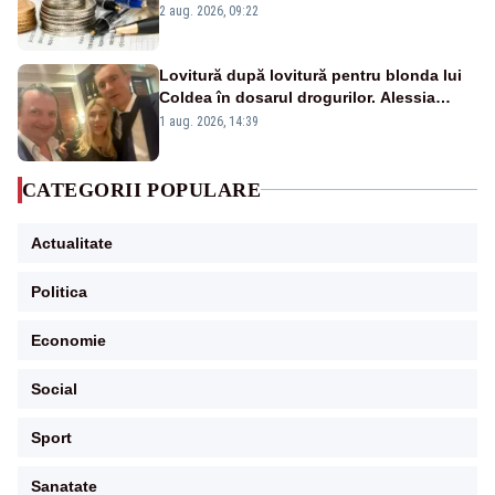
viitoare?
2 aug. 2026, 09:22
Lovitură după lovitură pentru blonda lui
Coldea în dosarul drogurilor. Alessia
Păcuraru explică decizia magistraților
1 aug. 2026, 14:39
CATEGORII POPULARE
Actualitate
Politica
Economie
Social
Sport
Sanatate