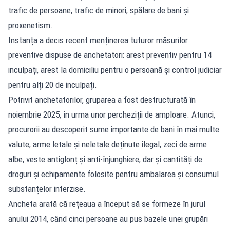
trafic de persoane, trafic de minori, spălare de bani și
proxenetism.
Instanța a decis recent menținerea tuturor măsurilor
preventive dispuse de anchetatori: arest preventiv pentru 14
inculpați, arest la domiciliu pentru o persoană și control judiciar
pentru alți 20 de inculpați.
Potrivit anchetatorilor, gruparea a fost destructurată în
noiembrie 2025, în urma unor percheziții de amploare. Atunci,
procurorii au descoperit sume importante de bani în mai multe
valute, arme letale și neletale deținute ilegal, zeci de arme
albe, veste antiglonț și anti-înjunghiere, dar și cantități de
droguri și echipamente folosite pentru ambalarea și consumul
substanțelor interzise.
Ancheta arată că rețeaua a început să se formeze în jurul
anului 2014, când cinci persoane au pus bazele unei grupări