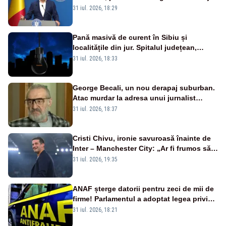
a anunțat importuri și posibile restricții –
31 iul. 2026, 18:29
VIDEO
Pană masivă de curent în Sibiu și
localitățile din jur. Spitalul județean,
semafoarele, rețelele de telefonie, grav
31 iul. 2026, 18:33
afectate
George Becali, un nou derapaj suburban.
Atac murdar la adresa unui jurnalist
sportiv – AUDIO
31 iul. 2026, 18:37
Cristi Chivu, ironie savuroasă înainte de
Inter – Manchester City: „Ar fi frumos să
mai cumpărați și de la noi”
31 iul. 2026, 19:35
ANAF șterge datorii pentru zeci de mii de
firme! Parlamentul a adoptat legea privind
amnistia fiscală
31 iul. 2026, 18:21