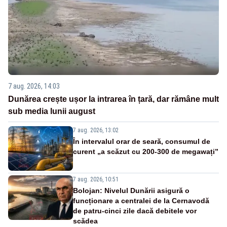
7 aug. 2026, 14:03
Dunărea crește ușor la intrarea în țară, dar rămâne mult
sub media lunii august
7 aug. 2026, 13:02
În intervalul orar de seară, consumul de
curent „a scăzut cu 200-300 de megawați”
7 aug. 2026, 10:51
Bolojan: Nivelul Dunării asigură o
funcționare a centralei de la Cernavodă
de patru-cinci zile dacă debitele vor
scădea