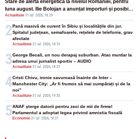
Stare de alertă energetică la nivelul României, pentru
luna august. Ilie Bolojan a anunțat importuri și posibile
Actualitate
·
31 iul. 2026, 18:29
restricții – VIDEO
2
Pană masivă de curent în Sibiu și localitățile din jur.
Spitalul județean, semafoarele, rețelele de telefonie, grav
afectate
Actualitate
-
31 iul. 2026, 18:33
3
George Becali, un nou derapaj suburban. Atac murdar la
adresa unui jurnalist sportiv – AUDIO
Actualitate
-
31 iul. 2026, 18:37
4
Cristi Chivu, ironie savuroasă înainte de Inter –
Manchester City: „Ar fi frumos să mai cumpărați și de la
noi”
Actualitate
-
31 iul. 2026, 19:35
5
ANAF șterge datorii pentru zeci de mii de firme!
Parlamentul a adoptat legea privind amnistia fiscală
Economie
-
31 iul. 2026, 18:21