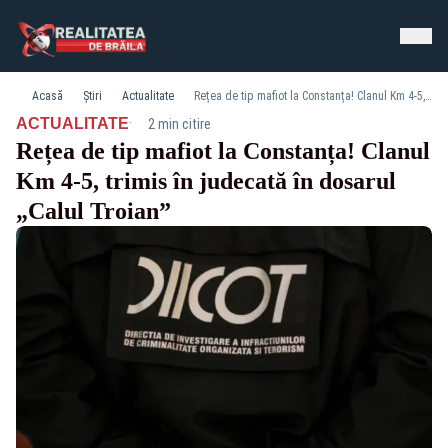
Acasă
Știri
Actualitate
Rețea de tip mafiot la Constanța! Clanul Km 4-5, trimis în judecată în dosarul „Calul Troian”
·
ACTUALITATE
2 min citire
Rețea de tip mafiot la Constanța! Clanul
Km 4-5, trimis în judecată în dosarul
„Calul Troian”