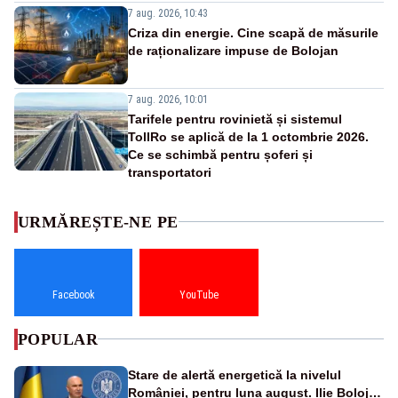
7 aug. 2026, 10:43
Criza din energie. Cine scapă de măsurile
de raționalizare impuse de Bolojan
7 aug. 2026, 10:01
Tarifele pentru rovinietă și sistemul
TollRo se aplică de la 1 octombrie 2026.
Ce se schimbă pentru șoferi și
transportatori
URMĂREȘTE-NE PE
Facebook
YouTube
POPULAR
Stare de alertă energetică la nivelul
României, pentru luna august. Ilie Bolojan