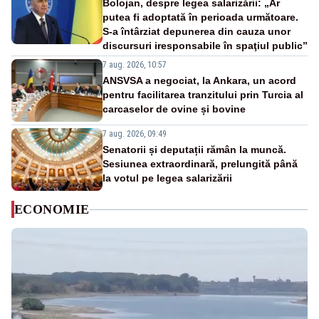
Bolojan, despre legea salarizării: „Ar
putea fi adoptată în perioada următoare.
S-a întârziat depunerea din cauza unor
discursuri iresponsabile în spaţiul public”
7 aug. 2026, 10:57
ANSVSA a negociat, la Ankara, un acord
pentru facilitarea tranzitului prin Turcia al
carcaselor de ovine și bovine
7 aug. 2026, 09:49
Senatorii și deputații rămân la muncă.
Sesiunea extraordinară, prelungită până
la votul pe legea salarizării
ECONOMIE