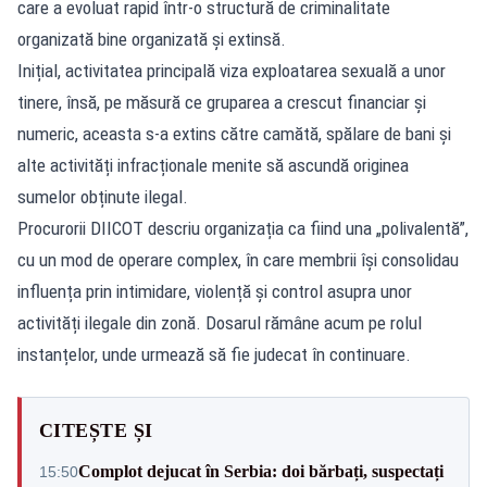
care a evoluat rapid într-o structură de criminalitate
organizată bine organizată și extinsă.
Inițial, activitatea principală viza exploatarea sexuală a unor
tinere, însă, pe măsură ce gruparea a crescut financiar și
numeric, aceasta s-a extins către camătă, spălare de bani și
alte activități infracționale menite să ascundă originea
sumelor obținute ilegal.
Procurorii DIICOT descriu organizația ca fiind una „polivalentă”,
cu un mod de operare complex, în care membrii își consolidau
influența prin intimidare, violență și control asupra unor
activități ilegale din zonă. Dosarul rămâne acum pe rolul
instanțelor, unde urmează să fie judecat în continuare.
CITEȘTE ȘI
Complot dejucat în Serbia: doi bărbați, suspectați
15:50