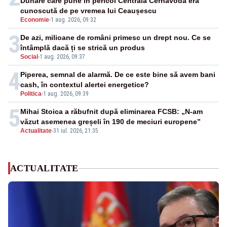
Dunăre care pune în pericol Centrala Cernavodă era
cunoscută de pe vremea lui Ceaușescu
Economie
-
1 aug. 2026, 09:32
3
De azi, milioane de români primesc un drept nou. Ce se
întâmplă dacă ți se strică un produs
Social
-
1 aug. 2026, 09:37
4
Piperea, semnal de alarmă. De ce este bine să avem bani
cash, în contextul alertei energetice?
Politica
-
1 aug. 2026, 09:39
5
Mihai Stoica a răbufnit după eliminarea FCSB: „N-am
văzut asemenea greșeli în 190 de meciuri europene”
Actualitate
-
31 iul. 2026, 21:35
ACTUALITATE