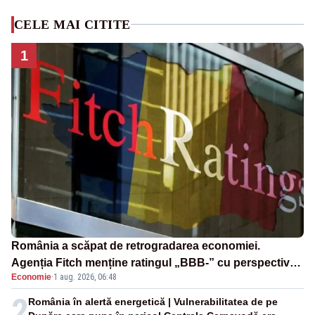
CELE MAI CITITE
1
România a scăpat de retrogradarea economiei.
Agenția Fitch menține ratingul „BBB-” cu perspectivă
Economie
·
1 aug. 2026, 06:48
negativă
2
România în alertă energetică | Vulnerabilitatea de pe