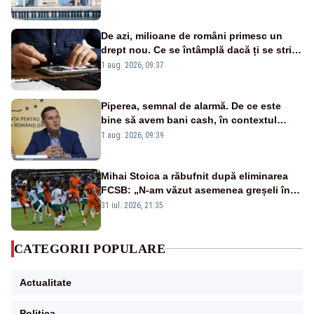
cunoscută de pe vremea lui Ceaușescu
De azi, milioane de români primesc un
drept nou. Ce se întâmplă dacă ți se strică
un produs
1 aug. 2026, 09:37
Piperea, semnal de alarmă. De ce este
bine să avem bani cash, în contextul
alertei energetice?
1 aug. 2026, 09:39
Mihai Stoica a răbufnit după eliminarea
FCSB: „N-am văzut asemenea greșeli în
190 de meciuri europene”
31 iul. 2026, 21:35
CATEGORII POPULARE
Actualitate
Politica