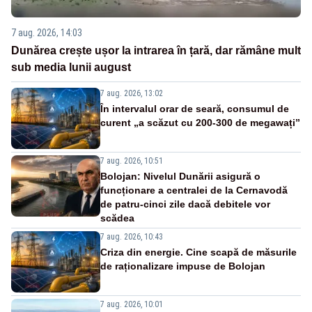
7 aug. 2026, 14:03
Dunărea crește ușor la intrarea în țară, dar rămâne mult
sub media lunii august
7 aug. 2026, 13:02
În intervalul orar de seară, consumul de
curent „a scăzut cu 200-300 de megawați”
7 aug. 2026, 10:51
Bolojan: Nivelul Dunării asigură o
funcționare a centralei de la Cernavodă
de patru-cinci zile dacă debitele vor
scădea
7 aug. 2026, 10:43
Criza din energie. Cine scapă de măsurile
de raționalizare impuse de Bolojan
7 aug. 2026, 10:01