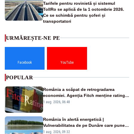
Tarifele pentru rovinietă și sistemul
TollRo se aplică de la 1 octombrie 2026.
Ce se schimbă pentru șoferi și
transportatori
URMĂREȘTE-NE PE
Facebook
YouTube
POPULAR
România a scăpat de retrogradarea
economiei. Agenția Fitch menține ratingul
„BBB-” cu perspectivă negativă
1 aug. 2026, 06:48
România în alertă energetică |
Vulnerabilitatea de pe Dunăre care pune
în pericol Centrala Cernavodă era
1 aug. 2026, 09:32