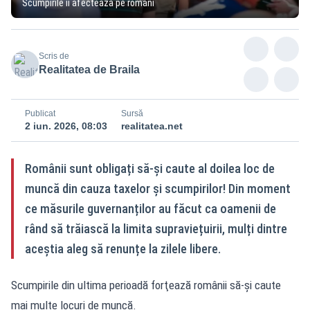
Scumpirile îi afectează pe români
Scris de
Realitatea de Braila
Publicat
Sursă
2 iun. 2026, 08:03
realitatea.net
Românii sunt obligați să-și caute al doilea loc de
muncă din cauza taxelor și scumpirilor! Din moment
ce măsurile guvernanților au făcut ca oamenii de
rând să trăiască la limita supraviețuirii, mulți dintre
aceștia aleg să renunțe la zilele libere.
Scumpirile din ultima perioadă forţează românii să-şi caute
mai multe locuri de muncă.