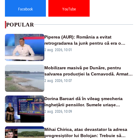
Facebook
YouTube
POPULAR
Piperea (AUR): România a evitat
retrogradarea la junk pentru că era o
catastrofă pentru bănci și fondurile de
2 aug. 2026, 10:01
pensii
Mobilizare masivă pe Dunăre, pentru
salvarea producției la Cernavodă. Armata
va detona o stâncă și va devia apa
2 aug. 2026, 10:07
fluviului - IMAGINI AERIENE
Dorina Barcari dă în vileag șmecheria
înghețării pensiilor. Sumele uriașe
pierdute de fiecare român
2 aug. 2026, 10:09
Mihai Chirica, atac devastator la adresa
progresiștilor lui Bolojan: Trebuie să