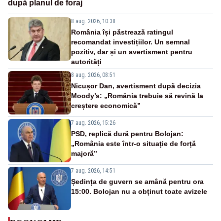
după planul de foraj
8 aug. 2026, 10:38
România își păstrează ratingul
recomandat investițiilor. Un semnal
pozitiv, dar și un avertisment pentru
autorități
8 aug. 2026, 08:51
Nicușor Dan, avertisment după decizia
Moody’s: „România trebuie să revină la
creștere economică”
7 aug. 2026, 15:26
PSD, replică dură pentru Bolojan:
„România este într-o situație de forță
majoră”
7 aug. 2026, 14:51
Ședința de guvern se amână pentru ora
15:00. Bolojan nu a obținut toate avizele