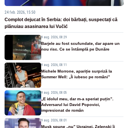
24 feb. 2026, 15:50
Complot dejucat în Serbia: doi bărbați, suspectați că
plănuiau asasinarea lui Vučić
9 aug. 2026, 08:29
Barjele au fost scufundate, dar apare un
nou risc. Ce se întâmplă pe Dunăre
9 aug. 2026, 08:11
Michele Morrone, apariție surpriză la
Summer Well: „Îi iubesc pe români”
9 aug. 2026, 08:05
„E idolul meu, dar m-a speriat puțin”.
Adversarul lui David Popovici,
impresionat de român
9 aug. 2026, 08:01
Musk spune „nu” Ucrainei. Zelenski îi