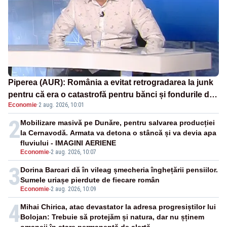
Piperea (AUR): România a evitat retrogradarea la junk
pentru că era o catastrofă pentru bănci și fondurile de
Economie
·
2 aug. 2026, 10:01
pensii
2
Mobilizare masivă pe Dunăre, pentru salvarea producției
la Cernavodă. Armata va detona o stâncă și va devia apa
fluviului - IMAGINI AERIENE
Economie
-
2 aug. 2026, 10:07
3
Dorina Barcari dă în vileag șmecheria înghețării pensiilor.
Sumele uriașe pierdute de fiecare român
Economie
-
2 aug. 2026, 10:09
4
Mihai Chirica, atac devastator la adresa progresiștilor lui
Bolojan: Trebuie să protejăm și natura, dar nu șținem