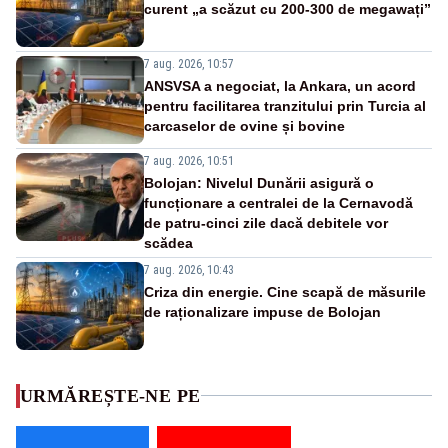
curent „a scăzut cu 200-300 de megawați”
7 aug. 2026, 10:57
ANSVSA a negociat, la Ankara, un acord
pentru facilitarea tranzitului prin Turcia al
carcaselor de ovine și bovine
7 aug. 2026, 10:51
Bolojan: Nivelul Dunării asigură o
funcționare a centralei de la Cernavodă
de patru-cinci zile dacă debitele vor
scădea
7 aug. 2026, 10:43
Criza din energie. Cine scapă de măsurile
de raționalizare impuse de Bolojan
URMĂREȘTE-NE PE