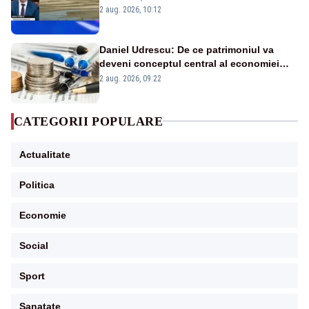
protejăm și natura, dar nu șținem omaneii
2 aug. 2026, 10:12
în stare permanentă de alertă
Daniel Udrescu: De ce patrimoniul va
deveni conceptul central al economiei
viitoare?
2 aug. 2026, 09:22
CATEGORII POPULARE
Actualitate
Politica
Economie
Social
Sport
Sanatate