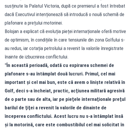
susținute la Palatul Victoria, după ce premierul a fost întrebat
dacă Executivul intenționează să introducă o nouă schemă de
plafonare a prețului motorinei.
Bolojan a explicat că evoluția pieței internaționale oferă motive
de optimism, în condițiile în care tensiunile din zona Golfului s-
au redus, iar cotația petrolului a revenit la valorile înregistrate
înainte de izbucnirea conflictului.
"În această perioadă, odată cu expirarea schemei de
plafonare s-au întâmplat două lucruri. Primul, cel mai
important şi cel mai bun, este că avem o linişte relativă în
Golf, deci s-a încheiat, practic, acţiunea militară agresivă
de o parte sau de alta, iar pe pieţele internaţionale preţul
barilul de ţiţei a revenit la valorile de dinainte de
începerea conflictului. Acest lucru nu s-a întâmplat însă
şi la motorină, care este combustibilul cel mai solicitat în