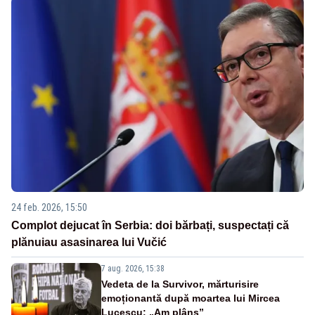
24 feb. 2026, 15:50
Complot dejucat în Serbia: doi bărbați, suspectați că
plănuiau asasinarea lui Vučić
7 aug. 2026, 15:38
Vedeta de la Survivor, mărturisire
emoționantă după moartea lui Mircea
Lucescu: „Am plâns”