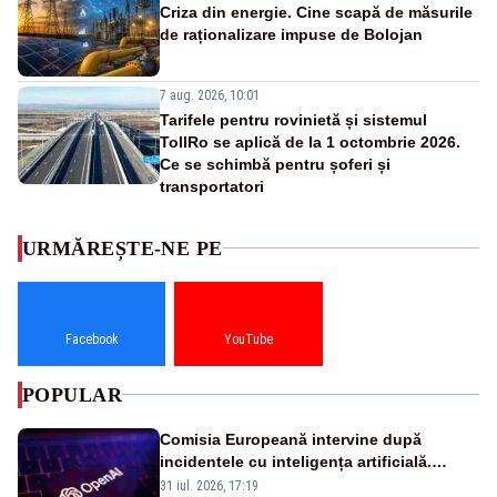
Criza din energie. Cine scapă de măsurile
de raționalizare impuse de Bolojan
7 aug. 2026, 10:01
Tarifele pentru rovinietă și sistemul
TollRo se aplică de la 1 octombrie 2026.
Ce se schimbă pentru șoferi și
transportatori
URMĂREȘTE-NE PE
Facebook
YouTube
POPULAR
Comisia Europeană intervine după
incidentele cu inteligența artificială.
OpenAI și Anthropic, vizate
31 iul. 2026, 17:19