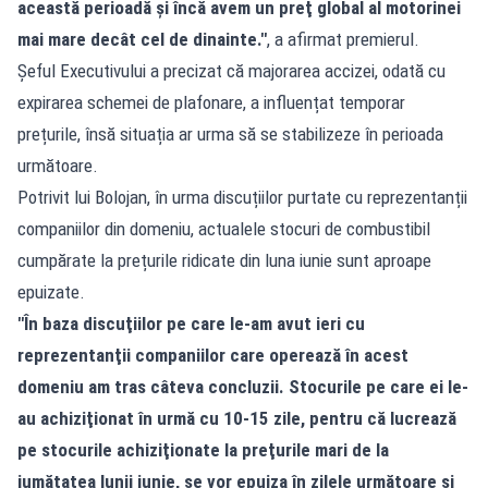
această perioadă şi încă avem un preţ global al motorinei
mai mare decât cel de dinainte."
, a afirmat premierul.
Șeful Executivului a precizat că majorarea accizei, odată cu
expirarea schemei de plafonare, a influențat temporar
prețurile, însă situația ar urma să se stabilizeze în perioada
următoare.
Potrivit lui Bolojan, în urma discuțiilor purtate cu reprezentanții
companiilor din domeniu, actualele stocuri de combustibil
cumpărate la prețurile ridicate din luna iunie sunt aproape
epuizate.
"În baza discuţiilor pe care le-am avut ieri cu
reprezentanţii companiilor care operează în acest
domeniu am tras câteva concluzii. Stocurile pe care ei le-
au achiziţionat în urmă cu 10-15 zile, pentru că lucrează
pe stocurile achiziţionate la preţurile mari de la
jumătatea lunii iunie, se vor epuiza în zilele următoare şi