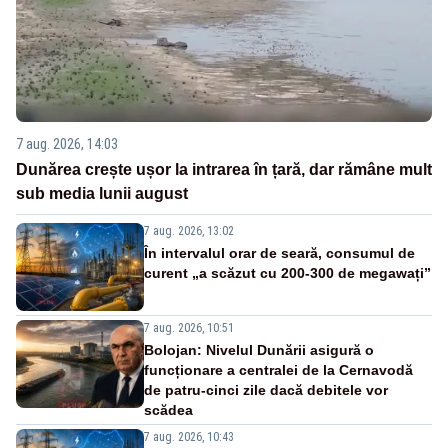
7 aug. 2026, 14:03
Dunărea crește ușor la intrarea în țară, dar rămâne mult
sub media lunii august
7 aug. 2026, 13:02
În intervalul orar de seară, consumul de
curent „a scăzut cu 200-300 de megawați”
7 aug. 2026, 10:51
Bolojan: Nivelul Dunării asigură o
funcționare a centralei de la Cernavodă
de patru-cinci zile dacă debitele vor
scădea
7 aug. 2026, 10:43