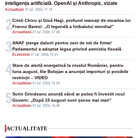
inteligența artificială. OpenAI și Anthropic, vizate
Actualitate
·
31 iul. 2026, 17:19
2
Cristi Chivu și Gică Hagi, profund marcați de moartea lui
Franco Baresi: „O legendă a fotbalului mondial”
Actualitate
-
31 iul. 2026, 17:46
3
ANAF șterge datorii pentru zeci de mii de firme!
Parlamentul a adoptat legea privind amnistia fiscală
Economie
-
31 iul. 2026, 18:21
4
Stare de alertă energetică la nivelul României, pentru
luna august. Ilie Bolojan a anunțat importuri și posibile
restricții – VIDEO
Actualitate
-
31 iul. 2026, 18:29
5
Sorin Grindeanu anunță când ar putea fi învestit noul
Guvern: „După 15 august sunt șanse mai mari”
Actualitate
-
31 iul. 2026, 16:49
ACTUALITATE