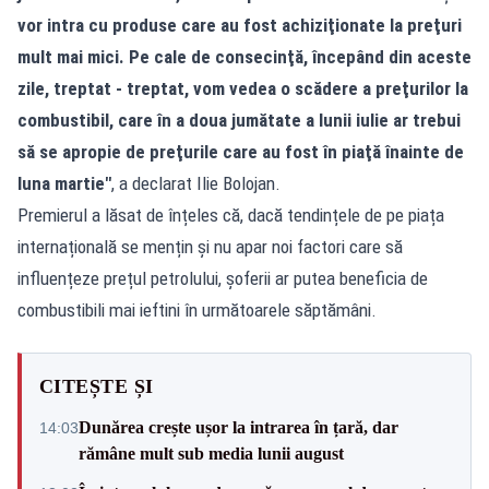
vor intra cu produse care au fost achiziţionate la preţuri
mult mai mici. Pe cale de consecinţă, începând din aceste
zile, treptat - treptat, vom vedea o scădere a preţurilor la
combustibil, care în a doua jumătate a lunii iulie ar trebui
să se apropie de preţurile care au fost în piaţă înainte de
luna martie"
, a declarat Ilie Bolojan.
Premierul a lăsat de înțeles că, dacă tendințele de pe piața
internațională se mențin și nu apar noi factori care să
influențeze prețul petrolului, șoferii ar putea beneficia de
combustibili mai ieftini în următoarele săptămâni.
CITEȘTE ȘI
Dunărea crește ușor la intrarea în țară, dar
14:03
rămâne mult sub media lunii august