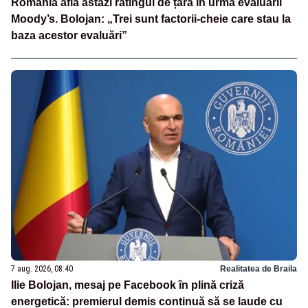
România află astăzi ratingul de țară în urma evaluării
Moody’s. Bolojan: „Trei sunt factorii-cheie care stau la
baza acestor evaluări”
7 aug. 2026, 08:40
Realitatea de Braila
Ilie Bolojan, mesaj pe Facebook în plină criză
energetică: premierul demis continuă să se laude cu