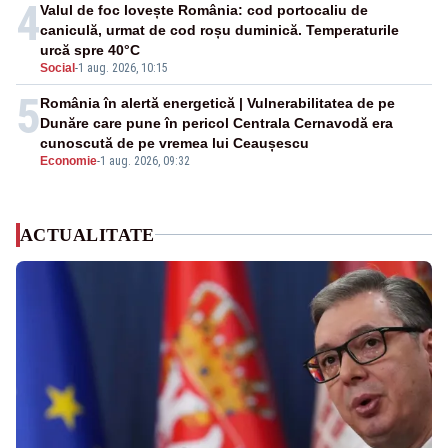
4
Valul de foc lovește România: cod portocaliu de
caniculă, urmat de cod roșu duminică. Temperaturile
urcă spre 40°C
Social
-
1 aug. 2026, 10:15
5
România în alertă energetică | Vulnerabilitatea de pe
Dunăre care pune în pericol Centrala Cernavodă era
cunoscută de pe vremea lui Ceaușescu
Economie
-
1 aug. 2026, 09:32
ACTUALITATE