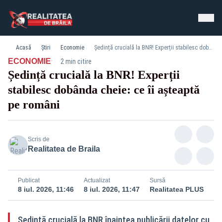
Acasă
Știri
Economie
Ședință crucială la BNR! Experții stabilesc dobânda cheie: ce îi așteaptă pe români
·
ECONOMIE
2 min citire
Ședință crucială la BNR! Experții
stabilesc dobânda cheie: ce îi așteaptă
pe români
Scris de
Realitatea de Braila
Publicat
Actualizat
Sursă
8 iul. 2026, 11:46
8 iul. 2026, 11:47
Realitatea PLUS
Ședință crucială la BNR înaintea publicării datelor cu