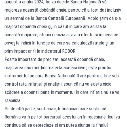
august a anului 2024, fie va decide Banca Națională să
majoreze această dobândă cheie, pentru că a fost dat inclusiv
un semnal de la Banca Centrală Europeană. Acolo știm că s-a
majorat dobânda cheie și, în cazul în care am asista la
această majorare, atunci decizia ar avea efecte și în ceea ce
privește indicii în funcție de care se calculează ratele și un
prim impact ar fi la indicatorul ROBOR.
Foarte important de precizat, această dobândă cheie,
majorarea sau menținerea ei la același nivel, este practic
instrumentul pe care Banca Națională îl are pentru a ține sub
control rata inflației, și analiștii spun că nu va exista nicio
scădere a dobânzii până în momentul în care inflația nu se va
stabiliza.
Pe de altă parte, sunt analiști financiari care susțin că
România va fi pe tot parcursul acestui an în recesiune, leul va
continua să se deprecieze și am putea ajunge la finalul