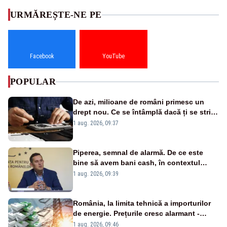
URMĂREȘTE-NE PE
Facebook
YouTube
POPULAR
De azi, milioane de români primesc un
drept nou. Ce se întâmplă dacă ți se strică
un produs
1 aug. 2026, 09:37
Piperea, semnal de alarmă. De ce este
bine să avem bani cash, în contextul
alertei energetice?
1 aug. 2026, 09:39
România, la limita tehnică a importurilor
de energie. Prețurile cresc alarmant -
Analiză Realitatea Plus
1 aug. 2026, 09:46