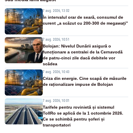
7 aug. 2026, 13:02
În intervalul orar de seară, consumul de
curent „a scăzut cu 200-300 de megawați”
7 aug. 2026, 10:51
Bolojan: Nivelul Dunării asigură o
funcționare a centralei de la Cernavodă
de patru-cinci zile dacă debitele vor
scădea
7 aug. 2026, 10:43
Criza din energie. Cine scapă de măsurile
de raționalizare impuse de Bolojan
7 aug. 2026, 10:01
Tarifele pentru rovinietă și sistemul
TollRo se aplică de la 1 octombrie 2026.
Ce se schimbă pentru șoferi și
transportatori