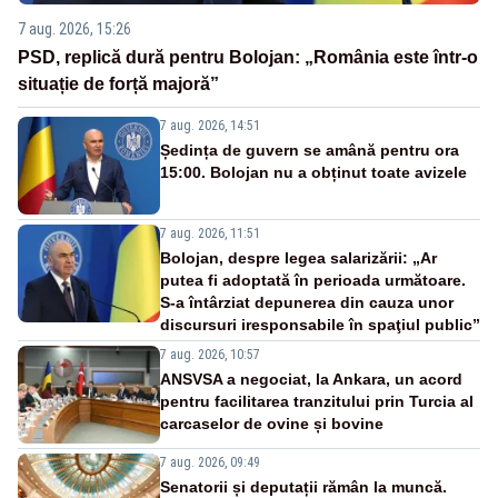
7 aug. 2026, 15:26
PSD, replică dură pentru Bolojan: „România este într-o
situație de forță majoră”
7 aug. 2026, 14:51
Ședința de guvern se amână pentru ora
15:00. Bolojan nu a obținut toate avizele
7 aug. 2026, 11:51
Bolojan, despre legea salarizării: „Ar
putea fi adoptată în perioada următoare.
S-a întârziat depunerea din cauza unor
discursuri iresponsabile în spaţiul public”
7 aug. 2026, 10:57
ANSVSA a negociat, la Ankara, un acord
pentru facilitarea tranzitului prin Turcia al
carcaselor de ovine și bovine
7 aug. 2026, 09:49
Senatorii și deputații rămân la muncă.