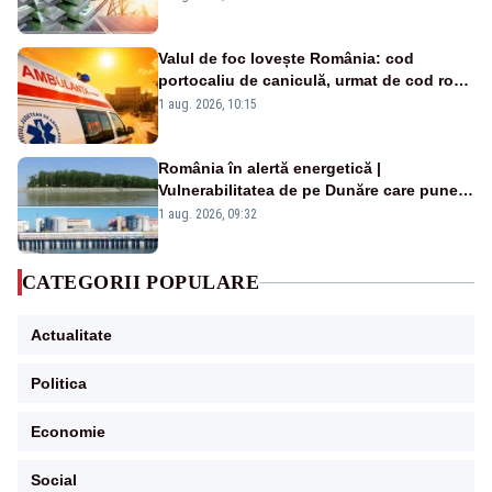
Valul de foc lovește România: cod
portocaliu de caniculă, urmat de cod roșu
duminică. Temperaturile urcă spre 40°C
1 aug. 2026, 10:15
România în alertă energetică |
Vulnerabilitatea de pe Dunăre care pune
în pericol Centrala Cernavodă era
1 aug. 2026, 09:32
cunoscută de pe vremea lui Ceaușescu
CATEGORII POPULARE
Actualitate
Politica
Economie
Social