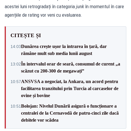
acestei luni retrogradați în categoria
junk
în momentul în care
agențiile de rating vor veni cu evaluarea.
CITEȘTE ȘI
Dunărea crește ușor la intrarea în țară, dar
14:03
rămâne mult sub media lunii august
În intervalul orar de seară, consumul de curent „a
13:02
scăzut cu 200-300 de megawați”
ANSVSA a negociat, la Ankara, un acord pentru
10:57
facilitarea tranzitului prin Turcia al carcaselor de
ovine și bovine
Bolojan: Nivelul Dunării asigură o funcționare a
10:51
centralei de la Cernavodă de patru-cinci zile dacă
debitele vor scădea