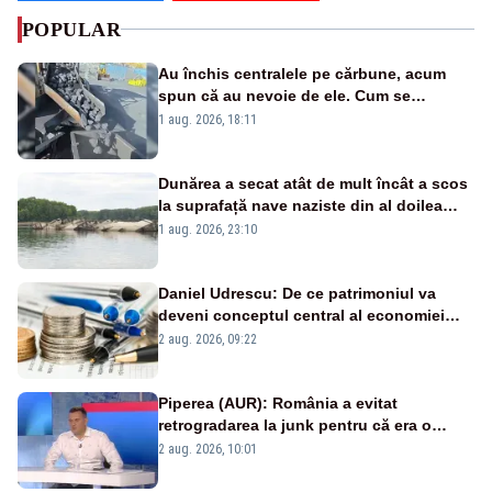
POPULAR
Au închis centralele pe cărbune, acum
spun că au nevoie de ele. Cum se
pasează vina în plină criză energetică
1 aug. 2026, 18:11
Dunărea a secat atât de mult încât a scos
la suprafață nave naziste din al doilea
război mondial
1 aug. 2026, 23:10
Daniel Udrescu: De ce patrimoniul va
deveni conceptul central al economiei
viitoare?
2 aug. 2026, 09:22
Piperea (AUR): România a evitat
retrogradarea la junk pentru că era o
catastrofă pentru bănci și fondurile de
2 aug. 2026, 10:01
pensii