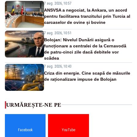
7 aug. 2026, 10:57
ANSVSA a negociat, la Ankara, un acord
pentru facilitarea tranzitului prin Turcia al
carcaselor de ovine și bovine
7 aug. 2026, 10:51
Bolojan: Nivelul Dunării asigură o
funcționare a centralei de la Cernavodă
de patru-cinci zile dacă debitele vor
scădea
7 aug. 2026, 10:43
Criza din energie. Cine scapă de măsurile
de raționalizare impuse de Bolojan
URMĂREȘTE-NE PE
Facebook
YouTube