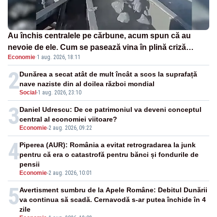
Au închis centralele pe cărbune, acum spun că au
nevoie de ele. Cum se pasează vina în plină criză
Economie
·
1 aug. 2026, 18:11
energetică
2
Dunărea a secat atât de mult încât a scos la suprafață
nave naziste din al doilea război mondial
Social
-
1 aug. 2026, 23:10
3
Daniel Udrescu: De ce patrimoniul va deveni conceptul
central al economiei viitoare?
Economie
-
2 aug. 2026, 09:22
4
Piperea (AUR): România a evitat retrogradarea la junk
pentru că era o catastrofă pentru bănci și fondurile de
pensii
Economie
-
2 aug. 2026, 10:01
5
Avertisment sumbru de la Apele Române: Debitul Dunării
va continua să scadă. Cernavodă s-ar putea închide în 4
zile