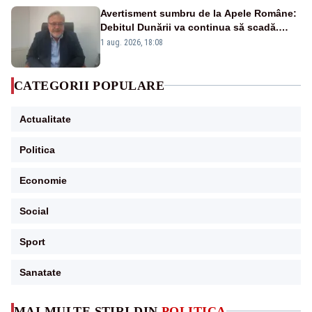
Avertisment sumbru de la Apele Române:
Debitul Dunării va continua să scadă.
Cernavodă s-ar putea închide în 4 zile
1 aug. 2026, 18:08
CATEGORII POPULARE
Actualitate
Politica
Economie
Social
Sport
Sanatate
MAI MULTE ȘTIRI DIN
POLITICA