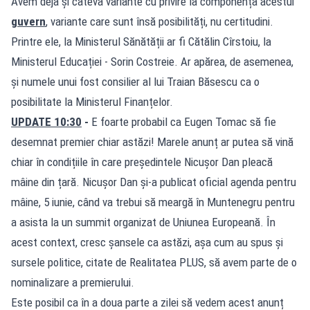
Avem deja și câteva variante cu privire la componența acestui
guvern
, variante care sunt însă posibilități, nu certitudini.
Printre ele, la Ministerul Sănătății ar fi Cătălin Cîrstoiu, la
Ministerul Educației - Sorin Costreie. Ar apărea, de asemenea,
și numele unui fost consilier al lui Traian Băsescu ca o
posibilitate la Ministerul Finanțelor.
UPDATE 10:30
-
E foarte probabil ca Eugen Tomac să fie
desemnat premier chiar astăzi! Marele anunț ar putea să vină
chiar în condițiile în care președintele Nicușor Dan pleacă
mâine din țară. Nicușor Dan și-a publicat oficial agenda pentru
mâine, 5 iunie, când va trebui să meargă în Muntenegru pentru
a asista la un summit organizat de Uniunea Europeană. În
acest context, cresc șansele ca astăzi, așa cum au spus și
sursele politice, citate de Realitatea PLUS, să avem parte de o
nominalizare a premierului.
Este posibil ca în a doua parte a zilei să vedem acest anunț