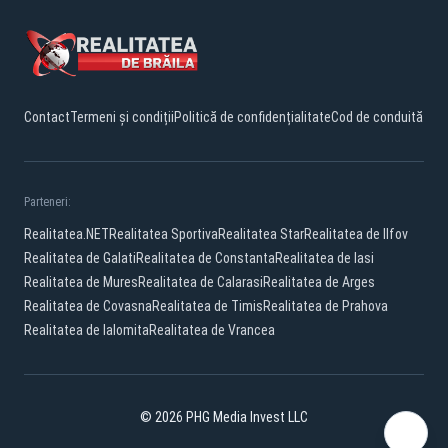
Contact
Termeni și condiții
Politică de confidențialitate
Cod de conduită
Parteneri:
Realitatea.NET
Realitatea Sportiva
Realitatea Star
Realitatea de Ilfov
Realitatea de Galati
Realitatea de Constanta
Realitatea de Iasi
Realitatea de Mures
Realitatea de Calarasi
Realitatea de Arges
Realitatea de Covasna
Realitatea de Timis
Realitatea de Prahova
Realitatea de Ialomita
Realitatea de Vrancea
© 2026 PHG Media Invest LLC
Facebook
YouTube