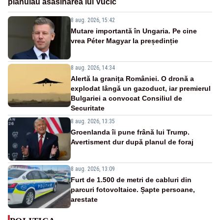
plănuiau asasinarea lui Vučić
8 aug. 2026, 15:42
Mutare importantă în Ungaria. Pe cine
vrea Péter Magyar la președinție
8 aug. 2026, 14:34
Alertă la granița României. O dronă a
explodat lângă un gazoduct, iar premierul
Bulgariei a convocat Consiliul de
Securitate
8 aug. 2026, 13:35
Groenlanda îi pune frână lui Trump.
Avertisment dur după planul de foraj
8 aug. 2026, 13:09
Furt de 1.500 de metri de cabluri din
parcuri fotovoltaice. Șapte persoane,
arestate