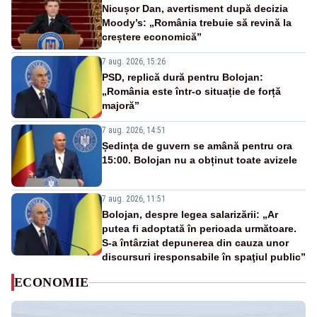
Nicușor Dan, avertisment după decizia
Moody’s: „România trebuie să revină la
creștere economică”
7 aug. 2026, 15:26
PSD, replică dură pentru Bolojan:
„România este într-o situație de forță
majoră”
7 aug. 2026, 14:51
Ședința de guvern se amână pentru ora
15:00. Bolojan nu a obținut toate avizele
7 aug. 2026, 11:51
Bolojan, despre legea salarizării: „Ar
putea fi adoptată în perioada următoare.
S-a întârziat depunerea din cauza unor
discursuri iresponsabile în spaţiul public”
ECONOMIE