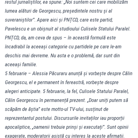
restul jurnaliștilor, ea spune: „Noi suntem cei care mobilizăm
lumea alături de Georgescu, președintele nostru și al
suveraniștilor”. Apare aici și PNȚCD, care este partid;
Pavelescu e un obișnuit al studioului Culisele Statului Paralel.
PNȚCD, da, am ceva de spus – în această formulă este
încadrabil la aceeași categorie cu partidele pe care le-am
deschis mai devreme. Nu asta e o problemă, dar sunt din
aceeași familie.
5 februarie – Alessia Păcuraru anunță și vorbește despre Călin
Georgescu, el e permanent în fereastră, vorbește despre
alegeri anticipate. 5 februarie, la fel, Culisele Statului Paralel,
Călin Georgescu în permanență prezent. „Doar uniți putem să
scăpăm de ăștia” este motto-ul TV-ului, susținut de
reprezentantul postului. Discursurile invitaților iau proporții
apocaliptice, „oamenii trebuie prinși și executați”. Sunt opinii
exagerate, moderatorii asistă cu interes la aceste afirmații.