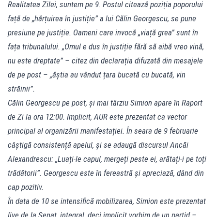
Realitatea Zilei, suntem pe 9. Postul citează poziția poporului
față de „hărțuirea în justiție” a lui Călin Georgescu, se pune
presiune pe justiție. Oameni care invocă „viață grea” sunt în
fața tribunalului. „Omul e dus în justiție fără să aibă vreo vină,
nu este dreptate” – citez din declarația difuzată din mesajele
de pe post – „ăștia au vândut țara bucată cu bucată, vin
străinii”.
Călin Georgescu pe post, și mai târziu Simion apare în Raport
de Zi la ora 12:00. Implicit, AUR este prezentat ca vector
principal al organizării manifestației. În seara de 9 februarie
câștigă consistență apelul, și se adaugă discursul Ancăi
Alexandrescu: „Luați-le capul, mergeți peste ei, arătați-i pe toți
trădătorii”. Georgescu este în fereastră și apreciază, dând din
cap pozitiv.
În data de 10 se intensifică mobilizarea, Simion este prezentat
live de la Senat, integral, deci implicit vorbim de un partid –