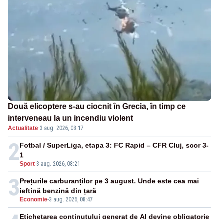
Două elicoptere s-au ciocnit în Grecia, în timp ce
interveneau la un incendiu violent
Actualitate
·
3 aug. 2026, 08:17
2
Fotbal / SuperLiga, etapa 3: FC Rapid – CFR Cluj, scor 3-
1
Sport
-
3 aug. 2026, 08:21
3
Prețurile carburanților pe 3 august. Unde este cea mai
ieftină benzină din țară
Economie
-
3 aug. 2026, 08:47
Etichetarea conținutului generat de AI devine obligatorie