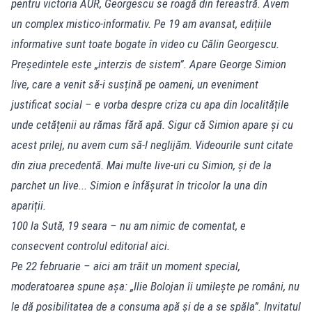
pentru victoria AUR, Georgescu se roagă din fereastră. Avem
un complex mistico-informativ. Pe 19 am avansat, edițiile
informative sunt toate bogate în video cu Călin Georgescu.
Președintele este „interzis de sistem”. Apare George Simion
live, care a venit să-i susțină pe oameni, un eveniment
justificat social – e vorba despre criza cu apa din localitățile
unde cetățenii au rămas fără apă. Sigur că Simion apare și cu
acest prilej, nu avem cum să-l neglijăm. Videourile sunt citate
din ziua precedentă. Mai multe live-uri cu Simion, și de la
parchet un live... Simion e înfășurat în tricolor la una din
apariții.
100 la Sută, 19 seara – nu am nimic de comentat, e
consecvent controlul editorial aici.
Pe 22 februarie – aici am trăit un moment special,
moderatoarea spune așa: „Ilie Bolojan îi umilește pe români, nu
le dă posibilitatea de a consuma apă și de a se spăla”. Invitatul