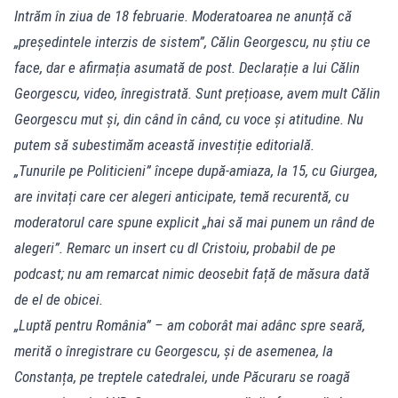
Intrăm în ziua de 18 februarie. Moderatoarea ne anunță că
„președintele interzis de sistem”, Călin Georgescu, nu știu ce
face, dar e afirmația asumată de post. Declarație a lui Călin
Georgescu, video, înregistrată. Sunt prețioase, avem mult Călin
Georgescu mut și, din când în când, cu voce și atitudine. Nu
putem să subestimăm această investiție editorială.
„Tunurile pe Politicieni” începe după-amiaza, la 15, cu Giurgea,
are invitați care cer alegeri anticipate, temă recurentă, cu
moderatorul care spune explicit „hai să mai punem un rând de
alegeri”. Remarc un insert cu dl Cristoiu, probabil de pe
podcast; nu am remarcat nimic deosebit față de măsura dată
de el de obicei.
„Luptă pentru România” – am coborât mai adânc spre seară,
merită o înregistrare cu Georgescu, și de asemenea, la
Constanța, pe treptele catedralei, unde Păcuraru se roagă