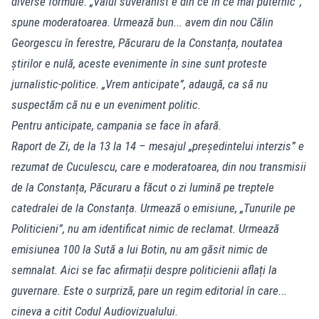
diverse formule. „Valul suveranist e din ce în ce mai puternic”,
spune moderatoarea. Urmează bun... avem din nou Călin
Georgescu în ferestre, Păcuraru de la Constanța, noutatea
știrilor e nulă, aceste evenimente în sine sunt proteste
jurnalistic-politice. „Vrem anticipate”, adaugă, ca să nu
suspectăm că nu e un eveniment politic.
Pentru anticipate, campania se face în afară.
Raport de Zi, de la 13 la 14 – mesajul „președintelui interzis” e
rezumat de Cuculescu, care e moderatoarea, din nou transmisii
de la Constanța, Păcuraru a făcut o zi lumină pe treptele
catedralei de la Constanța. Urmează o emisiune, „Tunurile pe
Politicieni”, nu am identificat nimic de reclamat. Urmează
emisiunea 100 la Sută a lui Botin, nu am găsit nimic de
semnalat. Aici se fac afirmații despre politicienii aflați la
guvernare. Este o surpriză, pare un regim editorial în care...
cineva a citit Codul Audiovizualului.