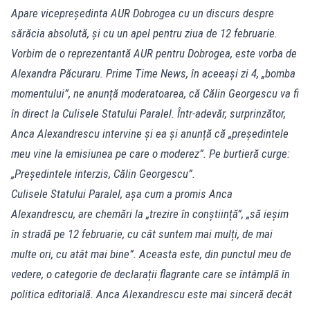
Apare vicepreședinta AUR Dobrogea cu un discurs despre
sărăcia absolută, și cu un apel pentru ziua de 12 februarie.
Vorbim de o reprezentantă AUR pentru Dobrogea, este vorba de
Alexandra Păcuraru. Prime Time News, în aceeași zi 4, „bomba
momentului”, ne anunță moderatoarea, că Călin Georgescu va fi
în direct la Culisele Statului Paralel. Într-adevăr, surprinzător,
Anca Alexandrescu intervine și ea și anunță că „președintele
meu vine la emisiunea pe care o moderez”. Pe burtieră curge:
„Președintele interzis, Călin Georgescu”.
Culisele Statului Paralel, așa cum a promis Anca
Alexandrescu, are chemări la „trezire în conștiință”, „să ieșim
în stradă pe 12 februarie, cu cât suntem mai mulți, de mai
multe ori, cu atât mai bine”. Aceasta este, din punctul meu de
vedere, o categorie de declarații flagrante care se întâmplă în
politica editorială. Anca Alexandrescu este mai sinceră decât