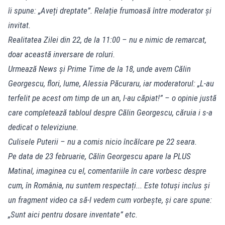
îi spune: „Aveți dreptate”. Relație frumoasă între moderator și
invitat.
Realitatea Zilei din 22, de la 11:00 – nu e nimic de remarcat,
doar această inversare de roluri.
Urmează News și Prime Time de la 18, unde avem Călin
Georgescu, flori, lume, Alessia Păcuraru, iar moderatorul: „L-au
terfelit pe acest om timp de un an, l-au căpiat!” – o opinie justă
care completează tabloul despre Călin Georgescu, căruia i s-a
dedicat o televiziune.
Culisele Puterii – nu a comis nicio încălcare pe 22 seara.
Pe data de 23 februarie, Călin Georgescu apare la PLUS
Matinal, imaginea cu el, comentariile în care vorbesc despre
cum, în România, nu suntem respectați... Este totuși inclus și
un fragment video ca să-l vedem cum vorbește, și care spune:
„Sunt aici pentru dosare inventate” etc.