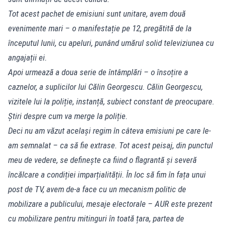
Tot acest pachet de emisiuni sunt unitare, avem două
evenimente mari – o manifestație pe 12, pregătită de la
începutul lunii, cu apeluri, punând umărul solid televiziunea cu
angajații ei.
Apoi urmează a doua serie de întâmplări – o însoțire a
caznelor, a suplicilor lui Călin Georgescu. Călin Georgescu,
vizitele lui la poliție, instanță, subiect constant de preocupare.
Știri despre cum va merge la poliție.
Deci nu am văzut același regim în câteva emisiuni pe care le-
am semnalat – ca să fie extrase. Tot acest peisaj, din punctul
meu de vedere, se definește ca fiind o flagrantă și severă
încălcare a condiției imparțialității. În loc să fim în fața unui
post de TV, avem de-a face cu un mecanism politic de
mobilizare a publicului, mesaje electorale – AUR este prezent
cu mobilizare pentru mitinguri în toată țara, partea de