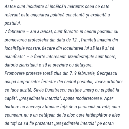
Astea sunt incidente și încălcări mărunte; ceea ce este
relevant este angajarea politică constantă și explicită a
postului.
7 februarie – am avansat, sunt ferestre în cadrul postului cu
promovarea protestelor din data de 12. „Trimiteți imagini din
localitățile voastre, fiecare din localitatea lui să iasă și să
manifeste” – e foarte interesant. Manifestațiile sunt libere,
datoria ziaristului e să le prezinte cu detașare.
Promovare proteste toată ziua din 7. 9 februarie, Georgescu
ocupă surprinzător ferestre din cadrul postului, vocea artiștilor
se face auzită, Silvia Dumitrescu susține „merg cu el până la
capăt”, „președintele interzis”, spune moderatoarea. Apar
burtiere cu aceeași atitudine față de o persoană privată; cum
spuneam, nu e un cetățean de la bloc care întâmplător e ales
de toți ca să fie prezentat „președintele interzis” pe ecran.