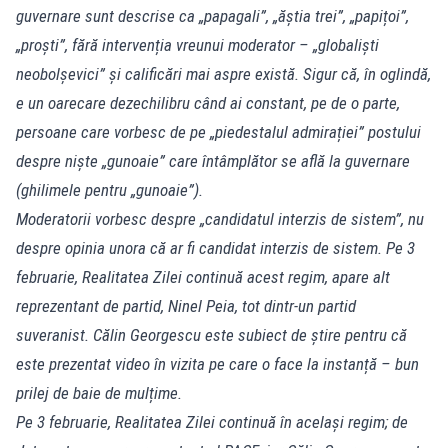
guvernare sunt descrise ca „papagali”, „ăștia trei”, „papițoi”,
„proști”, fără intervenția vreunui moderator – „globaliști
neobolșevici” și calificări mai aspre există. Sigur că, în oglindă,
e un oarecare dezechilibru când ai constant, pe de o parte,
persoane care vorbesc de pe „piedestalul admirației” postului
despre niște „gunoaie” care întâmplător se află la guvernare
(ghilimele pentru „gunoaie”).
Moderatorii vorbesc despre „candidatul interzis de sistem”, nu
despre opinia unora că ar fi candidat interzis de sistem. Pe 3
februarie, Realitatea Zilei continuă acest regim, apare alt
reprezentant de partid, Ninel Peia, tot dintr-un partid
suveranist. Călin Georgescu este subiect de știre pentru că
este prezentat video în vizita pe care o face la instanță – bun
prilej de baie de mulțime.
Pe 3 februarie, Realitatea Zilei continuă în același regim; de