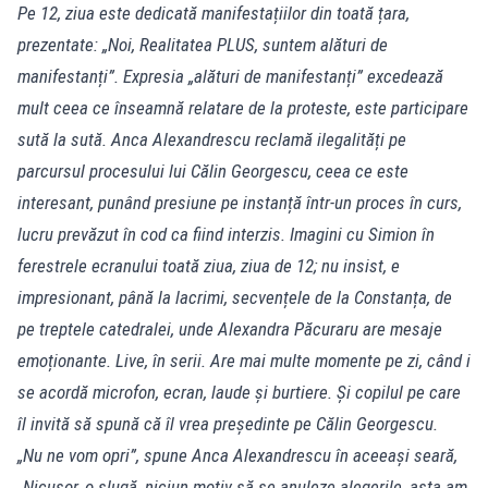
Pe 12, ziua este dedicată manifestațiilor din toată țara,
prezentate: „Noi, Realitatea PLUS, suntem alături de
manifestanți”. Expresia „alături de manifestanți” excedează
mult ceea ce înseamnă relatare de la proteste, este participare
sută la sută. Anca Alexandrescu reclamă ilegalități pe
parcursul procesului lui Călin Georgescu, ceea ce este
interesant, punând presiune pe instanță într-un proces în curs,
lucru prevăzut în cod ca fiind interzis. Imagini cu Simion în
ferestrele ecranului toată ziua, ziua de 12; nu insist, e
impresionant, până la lacrimi, secvențele de la Constanța, de
pe treptele catedralei, unde Alexandra Păcuraru are mesaje
emoționante. Live, în serii. Are mai multe momente pe zi, când i
se acordă microfon, ecran, laude și burtiere. Și copilul pe care
îl invită să spună că îl vrea președinte pe Călin Georgescu.
„Nu ne vom opri”, spune Anca Alexandrescu în aceeași seară,
„Nicușor, o slugă, niciun motiv să se anuleze alegerile, asta am