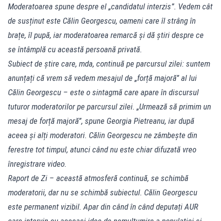
Moderatoarea spune despre el „candidatul interzis”. Vedem cât
de susținut este Călin Georgescu, oameni care îl strâng în
brațe, îl pupă, iar moderatoarea remarcă și dă știri despre ce
se întâmplă cu această persoană privată.
Subiect de știre care, mda, continuă pe parcursul zilei: suntem
anunțați că vrem să vedem mesajul de „forță majoră” al lui
Călin Georgescu – este o sintagmă care apare în discursul
tuturor moderatorilor pe parcursul zilei. „Urmează să primim un
mesaj de forță majoră”, spune Georgia Pietreanu, iar după
aceea și alți moderatori. Călin Georgescu ne zâmbește din
ferestre tot timpul, atunci când nu este chiar difuzată vreo
înregistrare video.
Raport de Zi – această atmosferă continuă, se schimbă
moderatorii, dar nu se schimbă subiectul. Călin Georgescu
este permanent vizibil. Apar din când în când deputați AUR
care intervin cu aceeași idee de nemulțumire a populației și