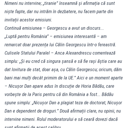
Nimeni nu intervine; „tiranie” înseamnă și afirmația că sunt
niște fapte, dar nu intrăm în dezbatere, nu facem parte din
invitații acestor emisiuni.
Continuă emisiunea – Georgescu a avut un discurs...
„Luptă pentru România” – emisiunea interesantă – am
remarcat doar prezența lui Călin Georgescu într-o fereastră.
Culisele Statului Paralel – Anca Alexandrescu comentează
simplu: „Și eu cred că singura șansă e să fie rași ăștia care au
dat lovitura de stat, doar așa, cu Călin Georgescu; oricum, dăm
bani mai mulți decât primim de la UE.” Aici e un moment aparte
– Nicușor Dan apare adus în discuție de Horia Bădău, care
vorbește de la Paris pentru că din România a fost... Bădău
spune simplu: „Nicușor Dan a plagiat teza de doctorat, Nicușor
Dan e dependent de droguri.” Două afirmații clare, nu opinii, nu
intervine nimeni. Rolul moderatorului e să ceară dovezi dacă
sunt afirmații de acest calibru.