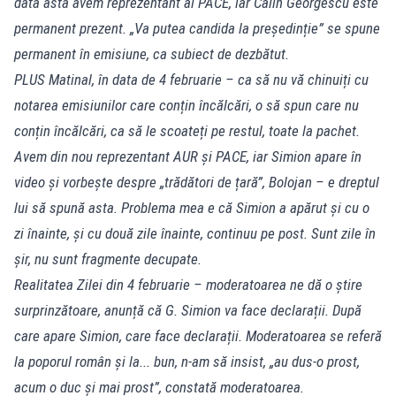
data asta avem reprezentant al PACE, iar Călin Georgescu este
permanent prezent. „Va putea candida la președinție” se spune
permanent în emisiune, ca subiect de dezbătut.
PLUS Matinal, în data de 4 februarie – ca să nu vă chinuiți cu
notarea emisiunilor care conțin încălcări, o să spun care nu
conțin încălcări, ca să le scoateți pe restul, toate la pachet.
Avem din nou reprezentant AUR și PACE, iar Simion apare în
video și vorbește despre „trădători de țară”, Bolojan – e dreptul
lui să spună asta. Problema mea e că Simion a apărut și cu o
zi înainte, și cu două zile înainte, continuu pe post. Sunt zile în
șir, nu sunt fragmente decupate.
Realitatea Zilei din 4 februarie – moderatoarea ne dă o știre
surprinzătoare, anunță că G. Simion va face declarații. După
care apare Simion, care face declarații. Moderatoarea se referă
la poporul român și la... bun, n-am să insist, „au dus-o prost,
acum o duc și mai prost”, constată moderatoarea.