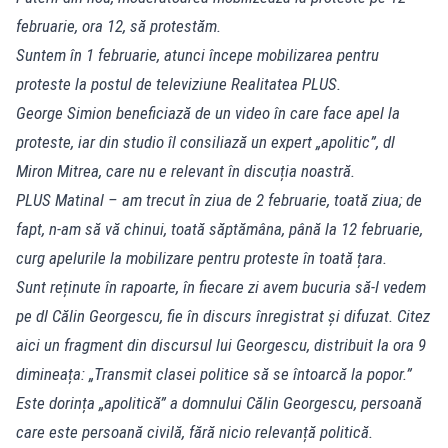
februarie, ora 12, să protestăm.
Suntem în 1 februarie, atunci începe mobilizarea pentru
proteste la postul de televiziune Realitatea PLUS.
George Simion beneficiază de un video în care face apel la
proteste, iar din studio îl consiliază un expert „apolitic”, dl
Miron Mitrea, care nu e relevant în discuția noastră.
PLUS Matinal – am trecut în ziua de 2 februarie, toată ziua; de
fapt, n-am să vă chinui, toată săptămâna, până la 12 februarie,
curg apelurile la mobilizare pentru proteste în toată țara.
Sunt reținute în rapoarte, în fiecare zi avem bucuria să-l vedem
pe dl Călin Georgescu, fie în discurs înregistrat și difuzat. Citez
aici un fragment din discursul lui Georgescu, distribuit la ora 9
dimineața: „Transmit clasei politice să se întoarcă la popor.”
Este dorința „apolitică” a domnului Călin Georgescu, persoană
care este persoană civilă, fără nicio relevanță politică.