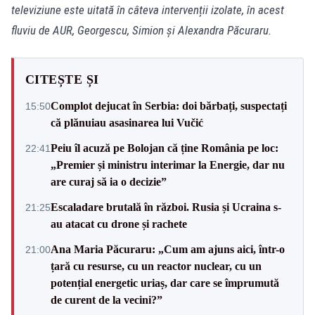
televiziune este uitată în câteva intervenții izolate, în acest
fluviu de AUR, Georgescu, Simion și Alexandra Păcuraru.
CITEȘTE ȘI
Complot dejucat în Serbia: doi bărbați, suspectați
15:50
că plănuiau asasinarea lui Vučić
Peiu îl acuză pe Bolojan că ține România pe loc:
22:41
„Premier și ministru interimar la Energie, dar nu
are curaj să ia o decizie”
Escaladare brutală în război. Rusia și Ucraina s-
21:25
au atacat cu drone și rachete
Ana Maria Păcuraru: „Cum am ajuns aici, într-o
21:00
țară cu resurse, cu un reactor nuclear, cu un
potențial energetic uriaș, dar care se împrumută
de curent de la vecini?”