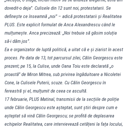
dovedit-o deja”. Culisele din 12 sunt noi, protestatarii. Se
definește ce înseamnă „noi” – adică protestatarii și Realitatea
PLUS. Este explicit formulat de Anca Alexandrescu când le
mulțumește. Anca precizează: „Noi trebuie să găsim soluția
să-i dăm jos”.
Ea e organizator de luptă politică, a uitat că e și ziarist în acest
proces. Pe data de 13, tot parcursul zilei, Călin Georgescu este
prezent; pe 15, la Culise, unde Oana Toiu este declarată „o
proastă” de Miron Mitrea, sub privirea îngăduitoare a Nicoletei
Cone, la Culisele Puterii, scuze. Cu Călin Georgescu în
fereastră și el, mulțumit de ceea ce ascultă.
17 februarie, PLUS Matinal, transmisii de la secțiile de poliție
unde Călin Georgescu este așteptat, sunt știri despre cum e
așteptat să vină Călin Georgescu; se profită de deplasarea
echipelor Realitatea, care intervievează cetățeni la fața locului,