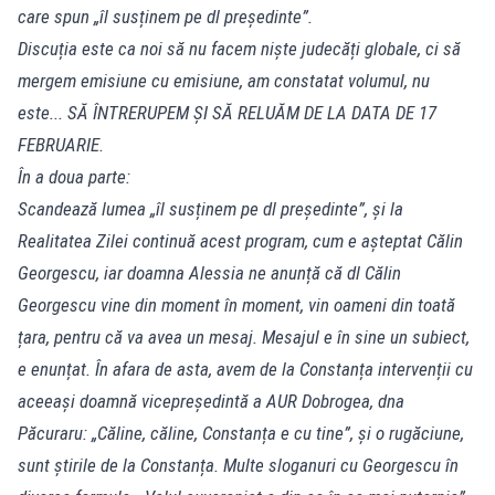
care spun „îl susținem pe dl președinte”.
Discuția este ca noi să nu facem niște judecăți globale, ci să
mergem emisiune cu emisiune, am constatat volumul, nu
este... SĂ ÎNTRERUPEM ȘI SĂ RELUĂM DE LA DATA DE 17
FEBRUARIE.
În a doua parte:
Scandează lumea „îl susținem pe dl președinte”, și la
Realitatea Zilei continuă acest program, cum e așteptat Călin
Georgescu, iar doamna Alessia ne anunță că dl Călin
Georgescu vine din moment în moment, vin oameni din toată
țara, pentru că va avea un mesaj. Mesajul e în sine un subiect,
e enunțat. În afara de asta, avem de la Constanța intervenții cu
aceeași doamnă vicepreședintă a AUR Dobrogea, dna
Păcuraru: „Căline, căline, Constanța e cu tine”, și o rugăciune,
sunt știrile de la Constanța. Multe sloganuri cu Georgescu în