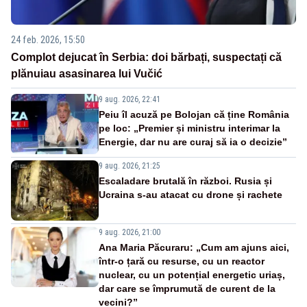
24 feb. 2026, 15:50
Complot dejucat în Serbia: doi bărbați, suspectați că
plănuiau asasinarea lui Vučić
9 aug. 2026, 22:41
Peiu îl acuză pe Bolojan că ține România
pe loc: „Premier și ministru interimar la
Energie, dar nu are curaj să ia o decizie”
9 aug. 2026, 21:25
Escaladare brutală în război. Rusia și
Ucraina s-au atacat cu drone și rachete
9 aug. 2026, 21:00
Ana Maria Păcuraru: „Cum am ajuns aici,
într-o țară cu resurse, cu un reactor
nuclear, cu un potențial energetic uriaș,
dar care se împrumută de curent de la
vecini?”