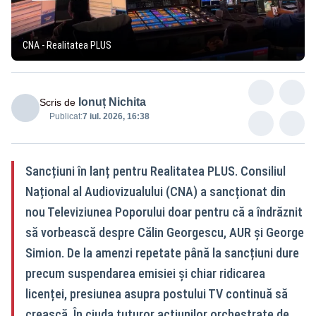
CNA - Realitatea PLUS
Ionuț Nichita
Scris de
Publicat:
7 iul. 2026, 16:38
Sancțiuni în lanț pentru Realitatea PLUS. Consiliul
Național al Audiovizualului (CNA) a sancționat din
nou Televiziunea Poporului doar pentru că a îndrăznit
să vorbească despre Călin Georgescu, AUR și George
Simion. De la amenzi repetate până la sancțiuni dure
precum suspendarea emisiei și chiar ridicarea
licenței, presiunea asupra postului TV continuă să
crească. În ciuda tuturor acțiunilor orchestrate de