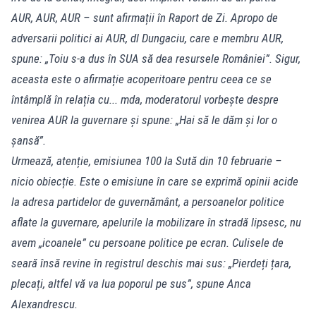
AUR, AUR, AUR – sunt afirmații în Raport de Zi. Apropo de
adversarii politici ai AUR, dl Dungaciu, care e membru AUR,
spune: „Toiu s-a dus în SUA să dea resursele României”. Sigur,
aceasta este o afirmație acoperitoare pentru ceea ce se
întâmplă în relația cu... mda, moderatorul vorbește despre
venirea AUR la guvernare și spune: „Hai să le dăm și lor o
șansă”.
Urmează, atenție, emisiunea 100 la Sută din 10 februarie –
nicio obiecție. Este o emisiune în care se exprimă opinii acide
la adresa partidelor de guvernământ, a persoanelor politice
aflate la guvernare, apelurile la mobilizare în stradă lipsesc, nu
avem „icoanele” cu persoane politice pe ecran. Culisele de
seară însă revine în registrul deschis mai sus: „Pierdeți țara,
plecați, altfel vă va lua poporul pe sus”, spune Anca
Alexandrescu.