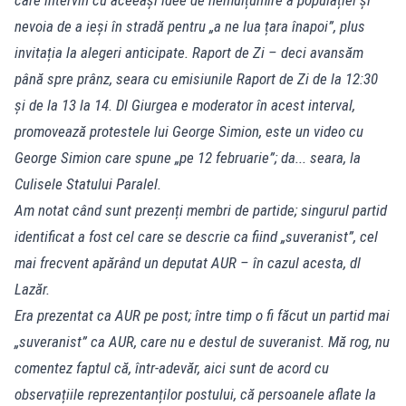
nevoia de a ieși în stradă pentru „a ne lua țara înapoi”, plus
invitația la alegeri anticipate. Raport de Zi – deci avansăm
până spre prânz, seara cu emisiunile Raport de Zi de la 12:30
și de la 13 la 14. Dl Giurgea e moderator în acest interval,
promovează protestele lui George Simion, este un video cu
George Simion care spune „pe 12 februarie”; da... seara, la
Culisele Statului Paralel.
Am notat când sunt prezenți membri de partide; singurul partid
identificat a fost cel care se descrie ca fiind „suveranist”, cel
mai frecvent apărând un deputat AUR – în cazul acesta, dl
Lazăr.
Era prezentat ca AUR pe post; între timp o fi făcut un partid mai
„suveranist” ca AUR, care nu e destul de suveranist. Mă rog, nu
comentez faptul că, într-adevăr, aici sunt de acord cu
observațiile reprezentanților postului, că persoanele aflate la