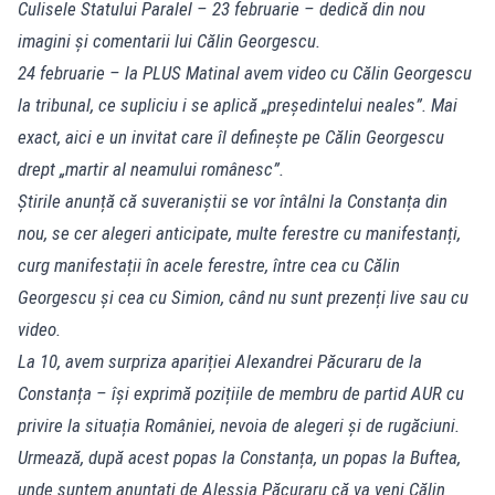
Culisele Statului Paralel – 23 februarie – dedică din nou
imagini și comentarii lui Călin Georgescu.
24 februarie – la PLUS Matinal avem video cu Călin Georgescu
la tribunal, ce supliciu i se aplică „președintelui neales”. Mai
exact, aici e un invitat care îl definește pe Călin Georgescu
drept „martir al neamului românesc”.
Știrile anunță că suveraniștii se vor întâlni la Constanța din
nou, se cer alegeri anticipate, multe ferestre cu manifestanți,
curg manifestații în acele ferestre, între cea cu Călin
Georgescu și cea cu Simion, când nu sunt prezenți live sau cu
video.
La 10, avem surpriza apariției Alexandrei Păcuraru de la
Constanța – își exprimă pozițiile de membru de partid AUR cu
privire la situația României, nevoia de alegeri și de rugăciuni.
Urmează, după acest popas la Constanța, un popas la Buftea,
unde suntem anunțați de Alessia Păcuraru că va veni Călin