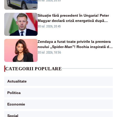
30 iul. 2026, 20:33
Situație fără precedent în Ungaria! Peter
Magyar declară criză energetică după
oprirea centralei de la Paks
30 iul. 2026, 20:45
Zendaya a furat toate privirile la premiera
noului „Spider-Man”! Rochia inspirată de
pânza de păianjen a făcut senzație
30 iul. 2026, 18:56
CATEGORII POPULARE
Actualitate
Politica
Economie
Social