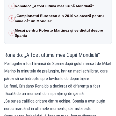
Ronaldo: „A fost ultima mea Cupă Mondială”
1
„Campionatul European din 2016 valorează pentru
2
mine cât un Mondial”
Mesaj pentru Roberto Martinez și verdictul despre
3
Spania
Ronaldo: „A fost ultima mea Cupă Mondială”
Portugalia a fost învinsă de Spania după golul marcat de Mikel
Merino în minutele de prelungire, într-un meci echilibrat, care
părea să se îndrepte spre loviturile de departajare.
La final, Cristiano Ronaldo a declarat că diferența a fost
făcută de un moment de inspirație și de șansă.
„Se putea califica oricare dintre echipe. Spania a avut puțin
noroc marcând în ultimele momente, dar asta este
frumusețea fotbalului. A fost un meci foarte disputat.