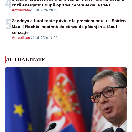
4
criză energetică după oprirea centralei de la Paks
Actualitate
-
30 iul. 2026, 20:45
5
Zendaya a furat toate privirile la premiera noului „Spider-
Man”! Rochia inspirată de pânza de păianjen a făcut
senzație
Actualitate
-
30 iul. 2026, 18:56
ACTUALITATE