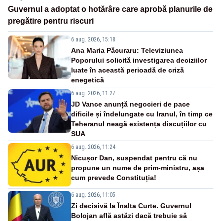
Guvernul a adoptat o hotărâre care aprobă planurile de
pregătire pentru riscuri
6 aug. 2026, 15:18
Ana Maria Păcuraru: Televiziunea
Poporului solicită investigarea deciziilor
luate în această perioadă de criză
enegetică
6 aug. 2026, 11:27
JD Vance anunță negocieri de pace
dificile și îndelungate cu Iranul, în timp ce
Teheranul neagă existența discuțiilor cu
SUA
6 aug. 2026, 11:24
Nicușor Dan, suspendat pentru că nu
propune un nume de prim-ministru, așa
cum prevede Constituția!
6 aug. 2026, 11:05
Zi decisivă la Înalta Curte. Guvernul
Bolojan află astăzi dacă trebuie să