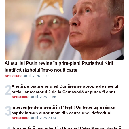
Aliatul lui Putin revine în prim-plan! Patriarhul Kiril
justifică războiul într-o nouă carte
Actualitate
·
30 iul. 2026, 19:27
2
Alertă pe piața energiei! Dunărea se apropie de nivelul
critic, iar reactorul 2 de la Cernavodă ar putea fi oprit
Actualitate
-
30 iul. 2026, 19:56
3
Intervenție de urgență în Pitești! Un bebeluș a rămas
captiv într-un autoturism din cauza unei defecțiuni
Actualitate
-
30 iul. 2026, 20:33
Situație fără precedent în Ungaria! Peter Magyar declară