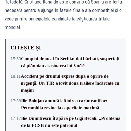
Totodată, Cristiano Ronaldo este convins că Spania are forța
necesară pentru a ajunge în fazele finale ale competiției și o
vede printre principalele candidate la câștigarea titlului
mondial.
CITEȘTE ȘI
Complot dejucat în Serbia: doi bărbați, suspectați
15:50
că plănuiau asasinarea lui Vučić
Accident pe drumul expres după o oprire de
18:11
urgență. Un TIR a lovit două trailere încărcate cu
mașini
Ilie Bolojan anunță ieftinirea carburanților:
17:38
Petromidia revine la capacitate maximă
Ilie Dumitrescu îl apără pe Gigi Becali: „Problema
17:17
de la FCSB nu este patronul”