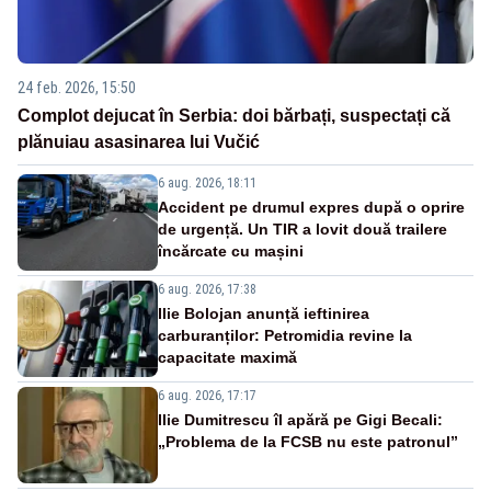
24 feb. 2026, 15:50
Complot dejucat în Serbia: doi bărbați, suspectați că
plănuiau asasinarea lui Vučić
6 aug. 2026, 18:11
Accident pe drumul expres după o oprire
de urgență. Un TIR a lovit două trailere
încărcate cu mașini
6 aug. 2026, 17:38
Ilie Bolojan anunță ieftinirea
carburanților: Petromidia revine la
capacitate maximă
6 aug. 2026, 17:17
Ilie Dumitrescu îl apără pe Gigi Becali:
„Problema de la FCSB nu este patronul”