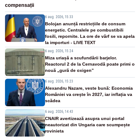
compensații
6 aug. 2026, 15:33
Bolojan anunță restricțiile de consum
energetic. Centralele pe combustibili
fosili, repornite. La ore de vârf se va apela
la importuri - LIVE TEXT
6 aug. 2026, 15:24
Miza uriașă a scufundării barjelor.
Reactorul 2 de la Cernavodă poate primi o
nouă „gură de oxigen”
6 aug. 2026, 15:23
Alexandru Nazare, veste bună: Economia
României va crește în 2027, iar inflația va
scădea
6 aug. 2026, 14:43
CNAIR avertizează asupra unui portal
neautorizat din Ungaria care scumpește
rovinieta