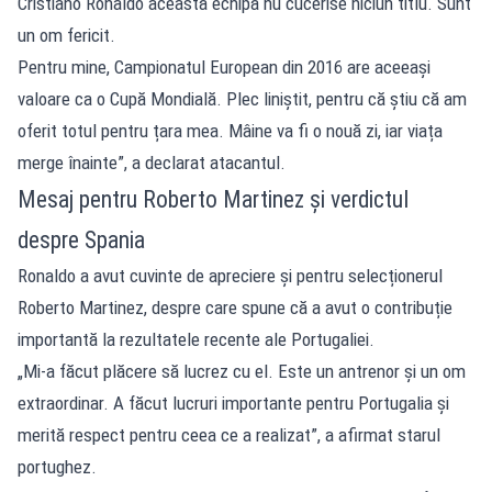
Cristiano Ronaldo această echipă nu cucerise niciun titlu. Sunt
un om fericit.
Pentru mine, Campionatul European din 2016 are aceeași
valoare ca o Cupă Mondială. Plec liniștit, pentru că știu că am
oferit totul pentru țara mea. Mâine va fi o nouă zi, iar viața
merge înainte”, a declarat atacantul.
Mesaj pentru Roberto Martinez și verdictul
despre Spania
Ronaldo a avut cuvinte de apreciere și pentru selecționerul
Roberto Martinez, despre care spune că a avut o contribuție
importantă la rezultatele recente ale Portugaliei.
„Mi-a făcut plăcere să lucrez cu el. Este un antrenor și un om
extraordinar. A făcut lucruri importante pentru Portugalia și
merită respect pentru ceea ce a realizat”, a afirmat starul
portughez.