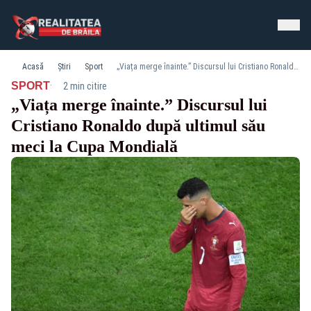
Acasă
Știri
Sport
„Viața merge înainte.” Discursul lui Cristiano Ronaldo după ultimul său meci la Cupa Mondială
·
SPORT
2 min citire
„Viața merge înainte.” Discursul lui
Cristiano Ronaldo după ultimul său
meci la Cupa Mondială