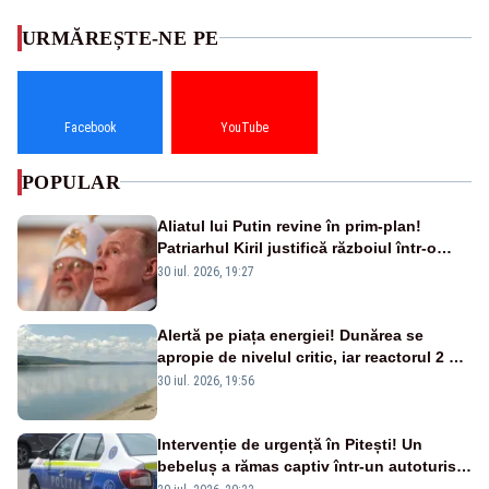
URMĂREȘTE-NE PE
Facebook
YouTube
POPULAR
Aliatul lui Putin revine în prim-plan!
Patriarhul Kiril justifică războiul într-o
nouă carte
30 iul. 2026, 19:27
Alertă pe piața energiei! Dunărea se
apropie de nivelul critic, iar reactorul 2 de
la Cernavodă ar putea fi oprit
30 iul. 2026, 19:56
Intervenție de urgență în Pitești! Un
bebeluș a rămas captiv într-un autoturism
din cauza unei defecțiuni