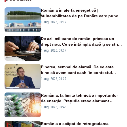
România în alertă energetică |
Vulnerabilitatea de pe Dunăre care pune
în pericol Centrala Cernavodă era
1 aug. 2026, 09:32
cunoscută de pe vremea lui Ceaușescu
De azi, milioane de români primesc un
drept nou. Ce se întâmplă dacă ți se strică
un produs
1 aug. 2026, 09:37
Piperea, semnal de alarmă. De ce este
bine să avem bani cash, în contextul
alertei energetice?
1 aug. 2026, 09:39
România, la limita tehnică a importurilor
de energie. Prețurile cresc alarmant -
Analiză Realitatea Plus
1 aug. 2026, 09:46
România a scăpat de retrogradarea