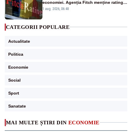
economiei. Agenția Fitch menține ratingul
„BBB-” cu perspectivă negativă
1 aug. 2026, 06:48
CATEGORII POPULARE
Actualitate
Politica
Economie
Social
Sport
Sanatate
MAI MULTE ȘTIRI DIN
ECONOMIE