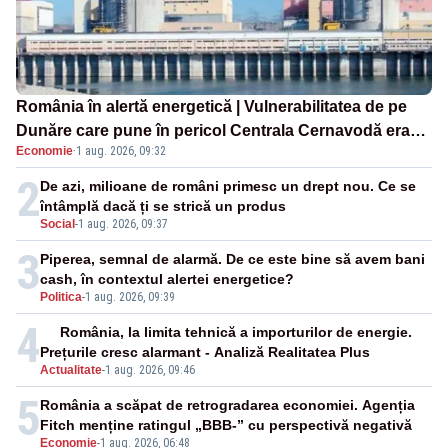
România în alertă energetică | Vulnerabilitatea de pe
Dunăre care pune în pericol Centrala Cernavodă era
Economie
·
1 aug. 2026, 09:32
cunoscută de pe vremea lui Ceaușescu
2
De azi, milioane de români primesc un drept nou. Ce se
întâmplă dacă ți se strică un produs
Social
-
1 aug. 2026, 09:37
3
Piperea, semnal de alarmă. De ce este bine să avem bani
cash, în contextul alertei energetice?
Politica
-
1 aug. 2026, 09:39
4
România, la limita tehnică a importurilor de energie.
Prețurile cresc alarmant - Analiză Realitatea Plus
Actualitate
-
1 aug. 2026, 09:46
5
România a scăpat de retrogradarea economiei. Agenția
Fitch menține ratingul „BBB-” cu perspectivă negativă
Economie
-
1 aug. 2026, 06:48