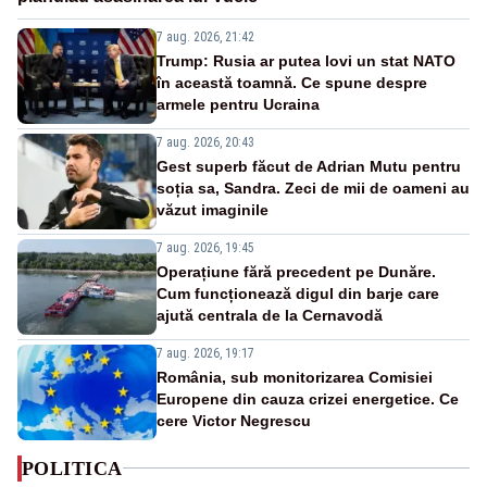
7 aug. 2026, 21:42
Trump: Rusia ar putea lovi un stat NATO
în această toamnă. Ce spune despre
armele pentru Ucraina
7 aug. 2026, 20:43
Gest superb făcut de Adrian Mutu pentru
soția sa, Sandra. Zeci de mii de oameni au
văzut imaginile
7 aug. 2026, 19:45
Operațiune fără precedent pe Dunăre.
Cum funcționează digul din barje care
ajută centrala de la Cernavodă
7 aug. 2026, 19:17
România, sub monitorizarea Comisiei
Europene din cauza crizei energetice. Ce
cere Victor Negrescu
POLITICA