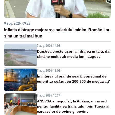
9 aug. 2026, 09:28
Inflația distruge majorarea salariului minim. Românii nu
simt un trai mai bun
7 aug. 2026, 14:03
Dunărea crește ușor la intrarea în țară, dar
rămâne mult sub media lunii august
7 aug. 2026, 13:02
În intervalul orar de seară, consumul de
curent „a scăzut cu 200-300 de megawați”
7 aug. 2026, 10:57
ANSVSA a negociat, la Ankara, un acord
pentru facilitarea tranzitului prin Turcia al
carcaselor de ovine și bovine