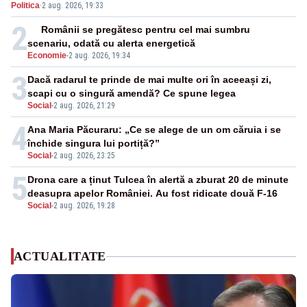
Politica
·
2 aug. 2026, 19:33
2
Românii se pregătesc pentru cel mai sumbru
scenariu, odată cu alerta energetică
Economie
-
2 aug. 2026, 19:34
3
Dacă radarul te prinde de mai multe ori în aceeași zi,
scapi cu o singură amendă? Ce spune legea
Social
-
2 aug. 2026, 21:29
4
Ana Maria Păcuraru: „Ce se alege de un om căruia i se
închide singura lui portiță?”
Social
-
2 aug. 2026, 23:25
5
Drona care a ținut Tulcea în alertă a zburat 20 de minute
deasupra apelor României. Au fost ridicate două F-16
Social
-
2 aug. 2026, 19:28
ACTUALITATE