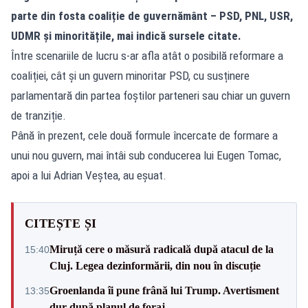
parte din fosta coaliție de guvernământ – PSD, PNL, USR,
UDMR și minoritățile, mai indică sursele citate.
Între scenariile de lucru s-ar afla atât o posibilă reformare a
coaliției, cât și un guvern minoritar PSD, cu susținere
parlamentară din partea foștilor parteneri sau chiar un guvern
de tranziție.
Până în prezent, cele două formule încercate de formare a
unui nou guvern, mai întâi sub conducerea lui Eugen Tomac,
apoi a lui Adrian Veștea, au eșuat.
CITEȘTE ȘI
Miruță cere o măsură radicală după atacul de la
15:40
Cluj. Legea dezinformării, din nou în discuție
Groenlanda îi pune frână lui Trump. Avertisment
13:35
dur după planul de foraj