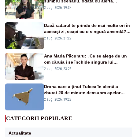
sumbru scenariu, odată cu alerta
energetică
2 aug. 2026, 19:34
Dacă radarul te prinde de mai multe ori în
aceeași zi, scapi cu o singură amendă?
Ce spune legea
2 aug. 2026, 21:29
Ana Maria Păcuraru: „Ce se alege de un
om căruia i se închide singura lui
portiță?”
2 aug. 2026, 23:25
Drona care a ținut Tulcea în alertă a
zburat 20 de minute deasupra apelor
României. Au fost ridicate două F-16
2 aug. 2026, 19:28
CATEGORII POPULARE
Actualitate