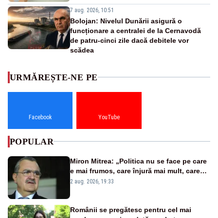
7 aug. 2026, 10:51
Bolojan: Nivelul Dunării asigură o
funcționare a centralei de la Cernavodă
de patru-cinci zile dacă debitele vor
scădea
URMĂREȘTE-NE PE
Facebook
YouTube
POPULAR
Miron Mitrea: „Politica nu se face pe care
e mai frumos, care înjură mai mult, care
țipă mai tare, ci pe proiecte”
2 aug. 2026, 19:33
Românii se pregătesc pentru cel mai