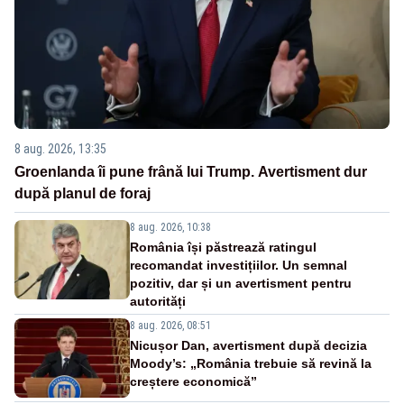
8 aug. 2026, 13:35
Groenlanda îi pune frână lui Trump. Avertisment dur
după planul de foraj
8 aug. 2026, 10:38
România își păstrează ratingul
recomandat investițiilor. Un semnal
pozitiv, dar și un avertisment pentru
autorități
8 aug. 2026, 08:51
Nicușor Dan, avertisment după decizia
Moody’s: „România trebuie să revină la
creștere economică”