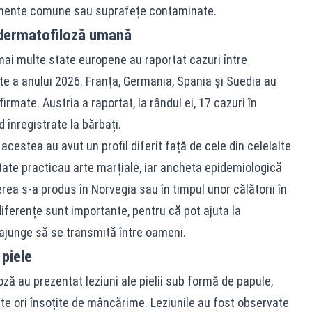
pamente comune sau suprafețe contaminate.
e dermatofiloză umană
ai multe state europene au raportat cazuri între
te a anului 2026. Franța, Germania, Spania și Suedia au
rmate. Austria a raportat, la rândul ei, 17 cazuri în
 înregistrate la bărbați.
acestea au avut un profil diferit față de cele din celelalte
tate practicau arte marțiale, iar ancheta epidemiologică
ea s-a produs în Norvegia sau în timpul unor călătorii în
diferențe sunt importante, pentru că pot ajuta la
 ajunge să se transmită între oameni.
piele
ză au prezentat leziuni ale pielii sub formă de papule,
e ori însoțite de mâncărime. Leziunile au fost observate