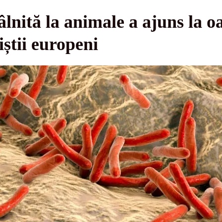
âlnită la animale a ajuns la o
iștii europeni