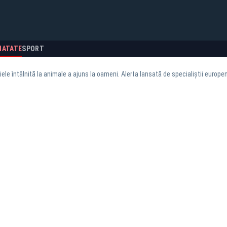
NATATE
SPORT
iele întâlnită la animale a ajuns la oameni. Alerta lansată de specialiștii europen