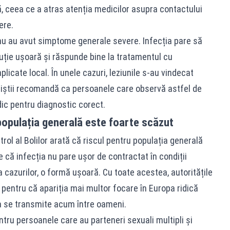
ță, ceea ce a atras atenția medicilor asupra contactului
ere.
e nu au avut simptome generale severe. Infecția pare să
oluție ușoară și răspunde bine la tratamentul cu
aplicate local. În unele cazuri, leziunile s-au vindecat
liștii recomandă ca persoanele care observă astfel de
ic pentru diagnostic corect.
populația generală este foarte scăzut
rol al Bolilor arată că riscul pentru populația generală
 că infecția nu pare ușor de contractat în condiții
ea cazurilor, o formă ușoară. Cu toate acestea, autoritățile
pentru că apariția mai multor focare în Europa ridică
ia se transmite acum între oameni.
ntru persoanele care au parteneri sexuali multipli și