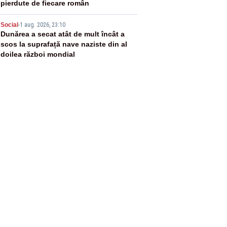
pierdute de fiecare român
5
Social
-
1 aug. 2026, 23:10
Dunărea a secat atât de mult încât a
scos la suprafață nave naziste din al
doilea război mondial