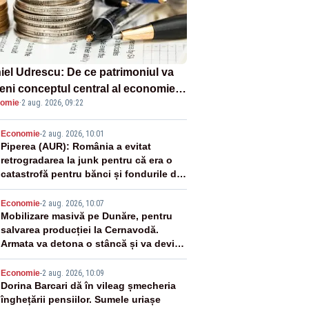
iel Udrescu: De ce patrimoniul va
eni conceptul central al economiei
omie
·
2 aug. 2026, 09:22
oare?
2
Economie
-
2 aug. 2026, 10:01
Piperea (AUR): România a evitat
retrogradarea la junk pentru că era o
catastrofă pentru bănci și fondurile de
pensii
3
Economie
-
2 aug. 2026, 10:07
Mobilizare masivă pe Dunăre, pentru
salvarea producției la Cernavodă.
Armata va detona o stâncă și va devia
apa fluviului - IMAGINI AERIENE
4
Economie
-
2 aug. 2026, 10:09
Dorina Barcari dă în vileag șmecheria
înghețării pensiilor. Sumele uriașe