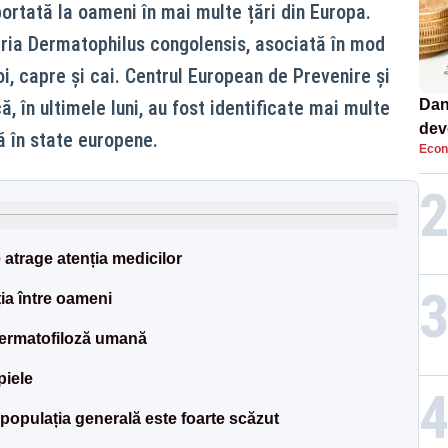
ortată la oameni în mai multe țări din Europa.
ria Dermatophilus congolensis, asociată în mod
oi, capre și cai. Centrul European de Prevenire și
ă, în ultimele luni, au fost identificate mai multe
Dan
dev
 în state europene.
Econ
viit
 atrage atenția medicilor
ia între oameni
 dermatofiloză umană
piele
opulația generală este foarte scăzut