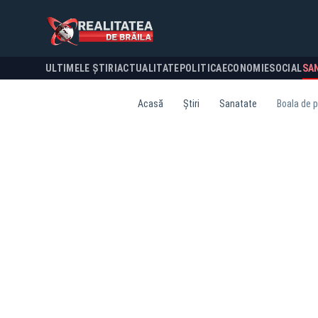
ULTIMELE ȘTIRI
ACTUALITATE
POLITICA
ECONOMIE
SOCIAL
SA
Acasă
Știri
Sanatate
Boala de p