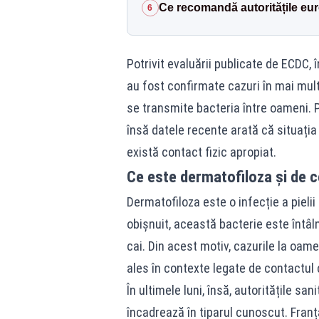
Ce recomandă autoritățile eu
6
Potrivit evaluării publicate de ECDC, 
au fost confirmate cazuri în mai mult
se transmite bacteria între oameni. 
însă datele recente arată că situația
există contact fizic apropiat.
Ce este dermatofiloza și de c
Dermatofiloza este o infecție a piel
obișnuit, această bacterie este întâln
cai. Din acest motiv, cazurile la oame
ales în contexte legate de contactul 
În ultimele luni, însă, autoritățile s
încadrează în tiparul cunoscut. Franț