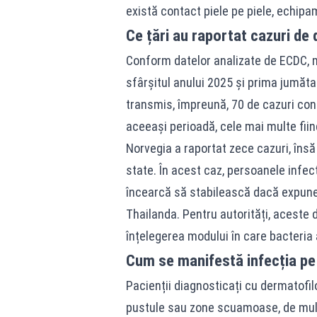
există contact piele pe piele, echi
Ce țări au raportat cazuri d
Conform datelor analizate de ECDC, m
sfârșitul anului 2025 și prima jumăta
transmis, împreună, 70 de cazuri confi
aceeași perioadă, cele mai multe fiind
Norvegia a raportat zece cazuri, însă 
state. În acest caz, persoanele infec
încearcă să stabilească dacă expuner
Thailanda. Pentru autorități, aceste 
înțelegerea modului în care bacteria
Cum se manifestă infecția pe 
Pacienții diagnosticați cu dermatofilo
pustule sau zone scuamoase, de mult