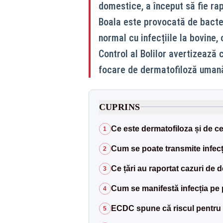
domestice, a început să fie rap
Boala este provocată de bacte
normal cu infecțiile la bovine, 
Control al Bolilor avertizează c
focare de dermatofiloză umană
CUPRINS
Ce este dermatofiloza și de ce
1
Cum se poate transmite infecț
2
Ce țări au raportat cazuri de
3
Cum se manifestă infecția pe 
4
ECDC spune că riscul pentru p
5