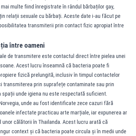
 mai multe fiind înregistrate în rândul bărbaților gay,
ețin relații sexuale cu bărbați. Aceste date i-au făcut pe
sibilitatea transmiterii prin contact fizic apropiat între
ția între oameni
ale de transmitere este contactul direct între pielea unei
ersoane. Acest lucru înseamnă că bacteria poate fi
ropiere fizică prelungită, inclusiv în timpul contactelor
ici transmiterea prin suprafețe contaminate sau prin
n spații unde igiena nu este respectată suficient.
 Norvegia, unde au fost identificate zece cazuri fără
oanele infectate practicau arte marțiale, iar expunerea ar
pul unor călătorii în Thailanda. Acest lucru arată că
ingur context și că bacteria poate circula și în medii unde