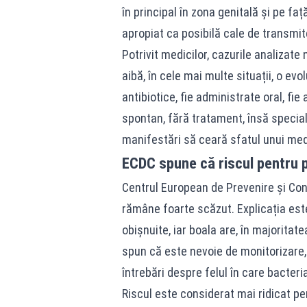
în principal în zona genitală și pe fa
apropiat ca posibilă cale de transmit
Potrivit medicilor, cazurile analizat
aibă, în cele mai multe situații, o ev
antibiotice, fie administrate oral, fie 
spontan, fără tratament, însă specia
manifestări să ceară sfatul unui med
ECDC spune că riscul pentru 
Centrul European de Prevenire și Cont
rămâne foarte scăzut. Explicația este
obișnuite, iar boala are, în majoritat
spun că este nevoie de monitorizare, 
întrebări despre felul în care bacter
Riscul este considerat mai ridicat pe