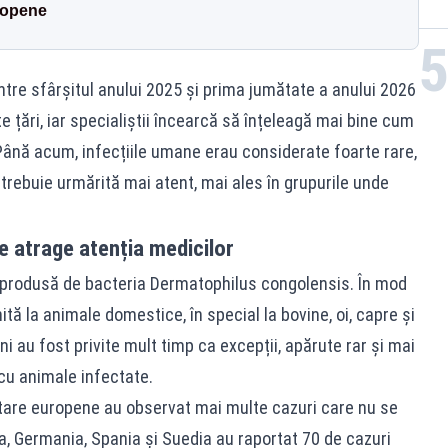
ropene
între sfârșitul anului 2025 și prima jumătate a anului 2026
e țări, iar specialiștii încearcă să înțeleagă mai bine cum
Până acum, infecțiile umane erau considerate foarte rare,
 trebuie urmărită mai atent, mai ales în grupurile unde
e atrage atenția medicilor
ii produsă de bacteria Dermatophilus congolensis. În mod
ită la animale domestice, în special la bovine, oi, capre și
ni au fost privite mult timp ca excepții, apărute rar și mai
cu animale infectate.
anitare europene au observat mai multe cazuri care nu se
a, Germania, Spania și Suedia au raportat 70 de cazuri