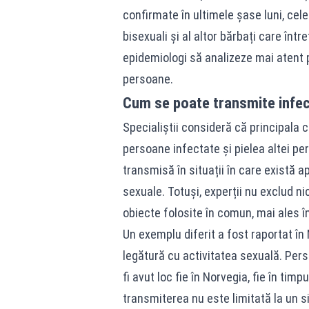
confirmate în ultimele șase luni, cele
bisexuali și al altor bărbați care într
epidemiologi să analizeze mai atent po
persoane.
Cum se poate transmite infec
Specialiștii consideră că principala c
persoane infectate și pielea altei p
transmisă în situații în care există ap
sexuale. Totuși, experții nu exclud n
obiecte folosite în comun, mai ales î
Un exemplu diferit a fost raportat în
legătură cu activitatea sexuală. Pers
fi avut loc fie în Norvegia, fie în tim
transmiterea nu este limitată la un s