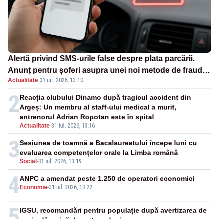
Alertă privind SMS-urile false despre plata parcării.
Anunț pentru șoferi asupra unei noi metode de fraudă
Actualitate
·
31 iul. 2026, 13:10
online
2
Reacția clubului Dinamo după tragicul accident din
Argeș: Un membru al staff-ului medical a murit,
antrenorul Adrian Ropotan este în spital
Actualitate
-
31 iul. 2026, 13:16
3
Sesiunea de toamnă a Bacalaureatului începe luni cu
evaluarea competențelor orale la Limba română
Social
-
31 iul. 2026, 13:19
4
ANPC a amendat peste 1.250 de operatori economici
Economie
-
31 iul. 2026, 13:22
5
IGSU, recomandări pentru populație după avertizarea de