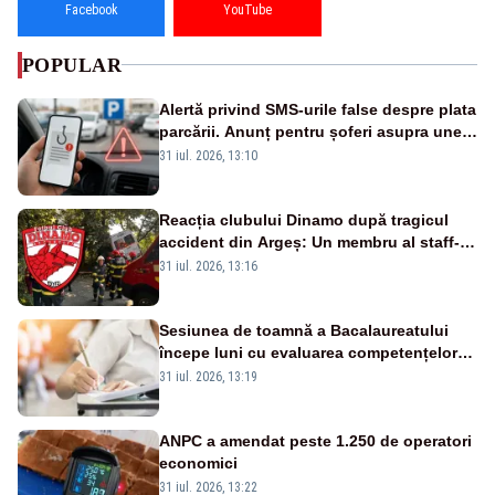
Facebook
YouTube
POPULAR
Alertă privind SMS-urile false despre plata
parcării. Anunț pentru șoferi asupra unei
noi metode de fraudă online
31 iul. 2026, 13:10
Reacția clubului Dinamo după tragicul
accident din Argeș: Un membru al staff-
ului medical a murit, antrenorul Adrian
31 iul. 2026, 13:16
Ropotan este în spital
Sesiunea de toamnă a Bacalaureatului
începe luni cu evaluarea competențelor
orale la Limba română
31 iul. 2026, 13:19
ANPC a amendat peste 1.250 de operatori
economici
31 iul. 2026, 13:22