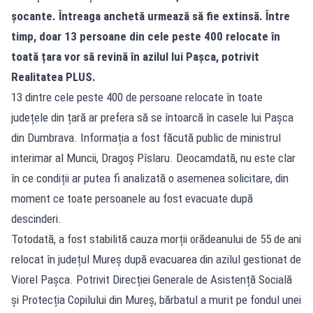
șocante. Întreaga anchetă urmează să fie extinsă. Între
timp, doar 13 persoane din cele peste 400 relocate în
toată țara vor să revină în azilul lui Pașca, potrivit
Realitatea PLUS.
13 dintre cele peste 400 de persoane relocate în toate
județele din țară ar prefera să se întoarcă în casele lui Pașca
din Dumbrava. Informația a fost făcută public de ministrul
interimar al Muncii, Dragoș Pîslaru. Deocamdată, nu este clar
în ce condiții ar putea fi analizată o asemenea solicitare, din
moment ce toate persoanele au fost evacuate după
descinderi.
Totodată, a fost stabilită cauza morții orădeanului de 55 de ani
relocat în județul Mureș după evacuarea din azilul gestionat de
Viorel Pașca. Potrivit Direcției Generale de Asistență Socială
și Protecția Copilului din Mureș, bărbatul a murit pe fondul unei