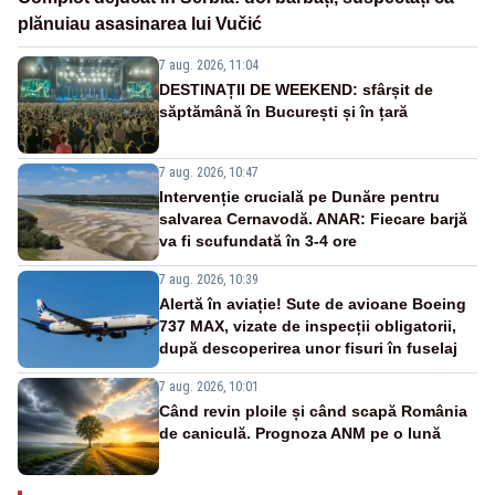
plănuiau asasinarea lui Vučić
7 aug. 2026, 11:04
DESTINAȚII DE WEEKEND: sfârșit de
săptămână în București și în țară
7 aug. 2026, 10:47
Intervenție crucială pe Dunăre pentru
salvarea Cernavodă. ANAR: Fiecare barjă
va fi scufundată în 3-4 ore
7 aug. 2026, 10:39
Alertă în aviație! Sute de avioane Boeing
737 MAX, vizate de inspecții obligatorii,
după descoperirea unor fisuri în fuselaj
7 aug. 2026, 10:01
Când revin ploile și când scapă România
de caniculă. Prognoza ANM pe o lună