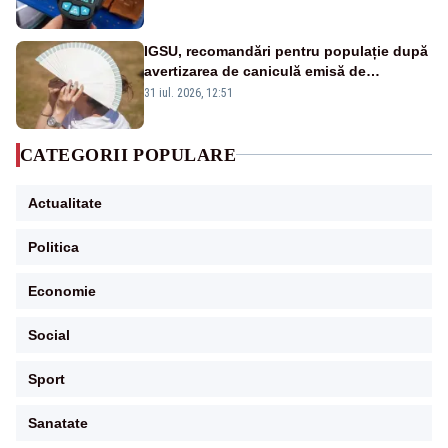
IGSU, recomandări pentru populație după
avertizarea de caniculă emisă de
meteorologi
31 iul. 2026, 12:51
CATEGORII POPULARE
Actualitate
Politica
Economie
Social
Sport
Sanatate