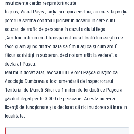
insuficiențe cardio-respiratorii acute.
În plus, Viorel Pașca, soția și copiii acestuia, au mers la poliție
pentru a semna controlul judiciar în dosarul în care sunt
acuzați de trafic de persoane în cazul azilului ilegal.
„Am trăit într-un mod transparent încât toată lumea ştia ce
face și am ajuns dintr-o dată să fim luați ca și cum am fi
făcut activități în subteran, deși noi am trăit la vedere”, a
declarat Pașca.
Mai mult decât atât, avocatul lui Viorel Pașca susține că
Asociația Dumbrava a fost amendată de Inspectoratul
Teritorial de Muncă Bihor cu 1 milion de lei după ce Pașca a
găzduit ilegal peste 3.300 de persoane. Acesta nu avea
licență de funcționare și a declarat că nici nu dorea să intre în
legalitate.