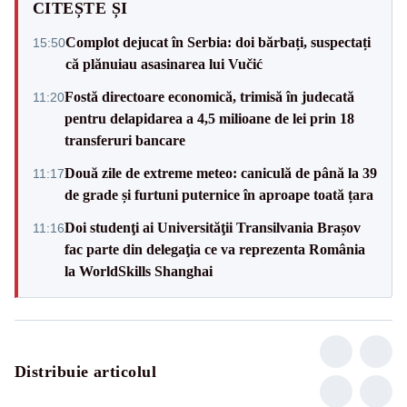
CITEȘTE ȘI
Complot dejucat în Serbia: doi bărbați, suspectați
15:50
că plănuiau asasinarea lui Vučić
Fostă directoare economică, trimisă în judecată
11:20
pentru delapidarea a 4,5 milioane de lei prin 18
transferuri bancare
Două zile de extreme meteo: caniculă de până la 39
11:17
de grade și furtuni puternice în aproape toată țara
Doi studenţi ai Universităţii Transilvania Brașov
11:16
fac parte din delegaţia ce va reprezenta România
la WorldSkills Shanghai
Distribuie articolul