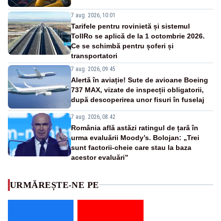
7 aug. 2026, 10:01
Tarifele pentru rovinietă și sistemul
TollRo se aplică de la 1 octombrie 2026.
Ce se schimbă pentru șoferi și
transportatori
7 aug. 2026, 09:45
Alertă în aviație! Sute de avioane Boeing
737 MAX, vizate de inspecții obligatorii,
după descoperirea unor fisuri în fuselaj
7 aug. 2026, 08:42
România află astăzi ratingul de țară în
urma evaluării Moody’s. Bolojan: „Trei
sunt factorii-cheie care stau la baza
acestor evaluări”
URMĂREȘTE-NE PE