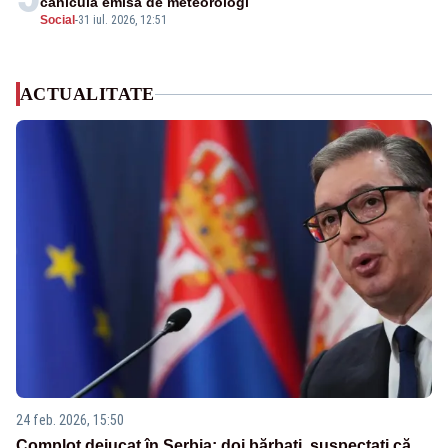
caniculă emisă de meteorologi
Social
-
31 iul. 2026, 12:51
ACTUALITATE
24 feb. 2026, 15:50
Complot dejucat în Serbia: doi bărbați, suspectați că