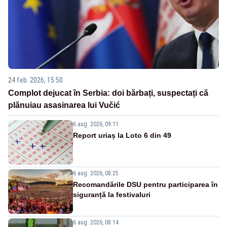
24 feb. 2026, 15:50
Complot dejucat în Serbia: doi bărbați, suspectați că
plănuiau asasinarea lui Vučić
6 aug. 2026, 09:11
Report uriaș la Loto 6 din 49
6 aug. 2026, 08:25
Recomandările DSU pentru participarea în
siguranță la festivaluri
6 aug. 2026, 08:14