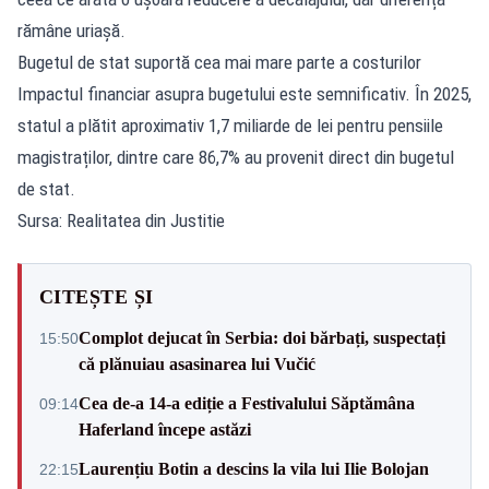
rămâne uriașă.
Bugetul de stat suportă cea mai mare parte a costurilor
Impactul financiar asupra bugetului este semnificativ. În 2025,
statul a plătit aproximativ 1,7 miliarde de lei pentru pensiile
magistraților, dintre care 86,7% au provenit direct din bugetul
de stat.
Sursa: Realitatea din Justitie
CITEȘTE ȘI
Complot dejucat în Serbia: doi bărbați, suspectați
15:50
că plănuiau asasinarea lui Vučić
Cea de-a 14-a ediție a Festivalului Săptămâna
09:14
Haferland începe astăzi
Laurențiu Botin a descins la vila lui Ilie Bolojan
22:15