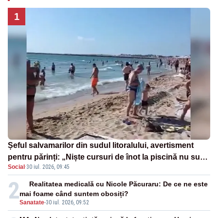
1
Șeful salvamarilor din sudul litoralului, avertisment
pentru părinți: „Niște cursuri de înot la piscină nu sunt
Social
·
30 iul. 2026, 09:45
suficiente”
2
Realitatea medicală cu Nicole Păcuraru: De ce ne este
mai foame când suntem obosiți?
Sanatate
-
30 iul. 2026, 09:52