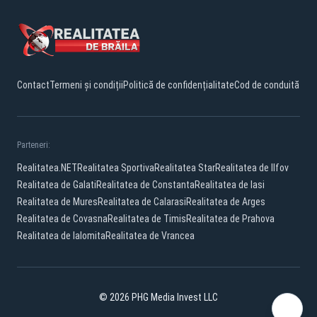
Contact
Termeni și condiții
Politică de confidențialitate
Cod de conduită
Parteneri:
Realitatea.NET
Realitatea Sportiva
Realitatea Star
Realitatea de Ilfov
Realitatea de Galati
Realitatea de Constanta
Realitatea de Iasi
Realitatea de Mures
Realitatea de Calarasi
Realitatea de Arges
Realitatea de Covasna
Realitatea de Timis
Realitatea de Prahova
Realitatea de Ialomita
Realitatea de Vrancea
© 2026 PHG Media Invest LLC
Facebook
YouTube