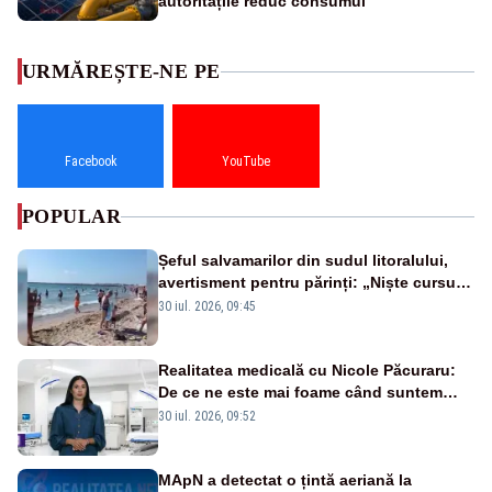
autoritățile reduc consumul
URMĂREȘTE-NE PE
Facebook
YouTube
POPULAR
Șeful salvamarilor din sudul litoralului,
avertisment pentru părinți: „Niște cursuri
de înot la piscină nu sunt suficiente”
30 iul. 2026, 09:45
Realitatea medicală cu Nicole Păcuraru:
De ce ne este mai foame când suntem
obosiți?
30 iul. 2026, 09:52
MApN a detectat o țintă aeriană la