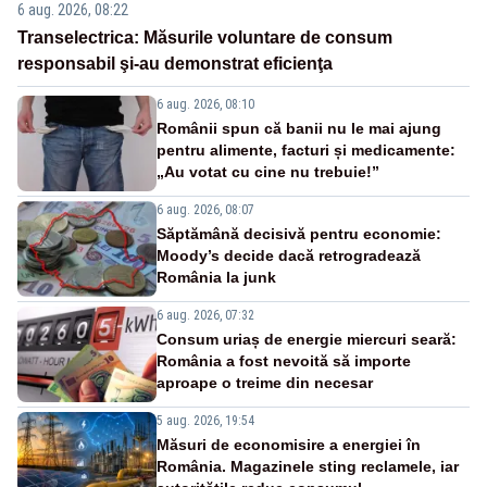
6 aug. 2026, 08:22
Transelectrica: Măsurile voluntare de consum
responsabil şi-au demonstrat eficienţa
6 aug. 2026, 08:10
Românii spun că banii nu le mai ajung
pentru alimente, facturi și medicamente:
„Au votat cu cine nu trebuie!”
6 aug. 2026, 08:07
Săptămână decisivă pentru economie:
Moody’s decide dacă retrogradează
România la junk
6 aug. 2026, 07:32
Consum uriaș de energie miercuri seară:
România a fost nevoită să importe
aproape o treime din necesar
5 aug. 2026, 19:54
Măsuri de economisire a energiei în
România. Magazinele sting reclamele, iar