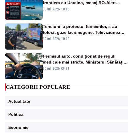
frontiera cu Ucraina; mesaj RO-Alert
transmis în județul Tulcea
30 iul. 2026, 10:16
Tensiuni la protestul fermierilor, s-au
folosit gaze lacrimogene. Televiziunea
Poporului face apel la calm – LIVE TEXT
30 iul. 2026, 10:20
Permisul auto, condiționat de reguli
medicale mai stricte. Ministerul Sănătății
propune schimbări majore
30 iul. 2026, 09:31
CATEGORII POPULARE
Actualitate
Politica
Economie