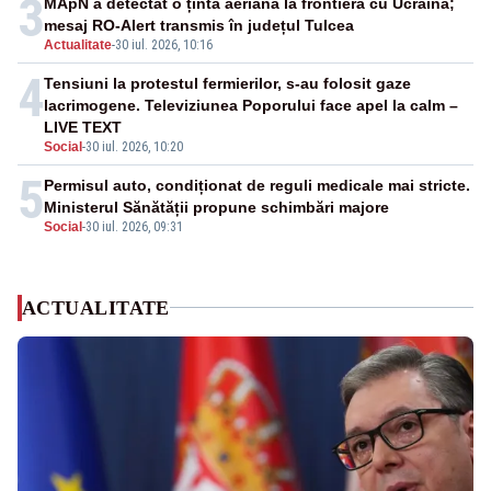
3
MApN a detectat o țintă aeriană la frontiera cu Ucraina;
mesaj RO-Alert transmis în județul Tulcea
Actualitate
-
30 iul. 2026, 10:16
4
Tensiuni la protestul fermierilor, s-au folosit gaze
lacrimogene. Televiziunea Poporului face apel la calm –
LIVE TEXT
Social
-
30 iul. 2026, 10:20
5
Permisul auto, condiționat de reguli medicale mai stricte.
Ministerul Sănătății propune schimbări majore
Social
-
30 iul. 2026, 09:31
ACTUALITATE