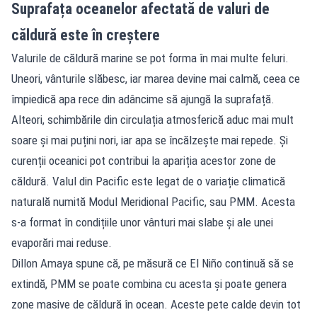
Suprafața oceanelor afectată de valuri de
căldură este în creștere
Valurile de căldură marine se pot forma în mai multe feluri.
Uneori, vânturile slăbesc, iar marea devine mai calmă, ceea ce
împiedică apa rece din adâncime să ajungă la suprafață.
Alteori, schimbările din circulația atmosferică aduc mai mult
soare și mai puțini nori, iar apa se încălzește mai repede. Și
curenții oceanici pot contribui la apariția acestor zone de
căldură. Valul din Pacific este legat de o variație climatică
naturală numită Modul Meridional Pacific, sau PMM. Acesta
s-a format în condițiile unor vânturi mai slabe și ale unei
evaporări mai reduse.
Dillon Amaya spune că, pe măsură ce El Niño continuă să se
extindă, PMM se poate combina cu acesta și poate genera
zone masive de căldură în ocean. Aceste pete calde devin tot