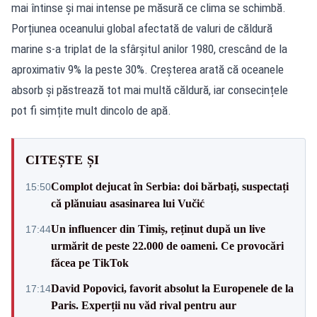
mai întinse și mai intense pe măsură ce clima se schimbă.
Porțiunea oceanului global afectată de valuri de căldură
marine s-a triplat de la sfârșitul anilor 1980, crescând de la
aproximativ 9% la peste 30%. Creșterea arată că oceanele
absorb și păstrează tot mai multă căldură, iar consecințele
pot fi simțite mult dincolo de apă.
CITEȘTE ȘI
Complot dejucat în Serbia: doi bărbați, suspectați
15:50
că plănuiau asasinarea lui Vučić
Un influencer din Timiș, reținut după un live
17:44
urmărit de peste 22.000 de oameni. Ce provocări
făcea pe TikTok
David Popovici, favorit absolut la Europenele de la
17:14
Paris. Experții nu văd rival pentru aur