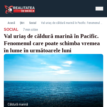
Acasă
Știri
Social
Val uriaș de căldură marină în Pacific. Fenomenul care poate schimba vremea în lume în următoarele luni
·
SOCIAL
7 min citire
Val uriaș de căldură marină în Pacific.
Fenomenul care poate schimba vremea
în lume în următoarele luni
Căldură marină