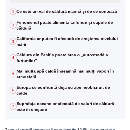
Ce este un val de căldură marină și de ce contează
1
Fenomenul poate alimenta taifunuri și cupole de
2
căldură
California ar putea fi afectată de creșterea nivelului
3
mării
Căldura din Pacific poate crea o „autostradă a
4
furtunilor”
Mai multă apă caldă înseamnă mai mulți vapori în
5
atmosferă
Europa se confruntă deja cu ape neobișnuit de
6
calde
Suprafața oceanelor afectată de valuri de căldură
7
este în creștere