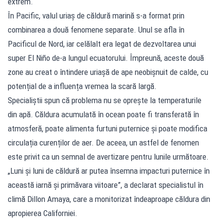
extrem.
În Pacific, valul uriaș de căldură marină s-a format prin
combinarea a două fenomene separate. Unul se afla în
Pacificul de Nord, iar celălalt era legat de dezvoltarea unui
super El Niño de-a lungul ecuatorului. Împreună, aceste două
zone au creat o întindere uriașă de ape neobișnuit de calde, cu
potențial de a influența vremea la scară largă.
Specialiștii spun că problema nu se oprește la temperaturile
din apă. Căldura acumulată în ocean poate fi transferată în
atmosferă, poate alimenta furtuni puternice și poate modifica
circulația curenților de aer. De aceea, un astfel de fenomen
este privit ca un semnal de avertizare pentru lunile următoare.
„Luni și luni de căldură ar putea însemna impacturi puternice în
această iarnă și primăvara viitoare”, a declarat specialistul în
climă Dillon Amaya, care a monitorizat îndeaproape căldura din
apropierea Californiei.