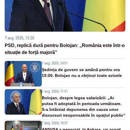
7 aug. 2026, 15:26
PSD, replică dură pentru Bolojan: „România este într-o
situație de forță majoră”
7 aug. 2026, 14:51
Ședința de guvern se amână pentru ora
15:00. Bolojan nu a obținut toate avizele
7 aug. 2026, 11:51
Bolojan, despre legea salarizării: „Ar
putea fi adoptată în perioada următoare.
S-a întârziat depunerea din cauza unor
discursuri iresponsabile în spaţiul public”
7 aug. 2026, 10:57
ANSVSA a negociat, la Ankara, un acord