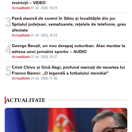
restricții – VIDEO
Actualitate
-
31 iul. 2026, 18:29
3
Pană masivă de curent în Sibiu și localitățile din jur.
Spitalul județean, semafoarele, rețelele de telefonie, grav
afectate
Actualitate
-
31 iul. 2026, 18:33
4
George Becali, un nou derapaj suburban. Atac murdar la
adresa unui jurnalist sportiv – AUDIO
Actualitate
-
31 iul. 2026, 18:37
5
Cristi Chivu și Gică Hagi, profund marcați de moartea lui
Franco Baresi: „O legendă a fotbalului mondial”
Actualitate
-
31 iul. 2026, 17:46
ACTUALITATE