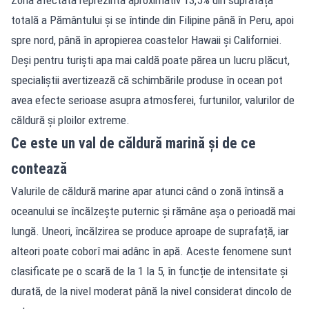
Zona afectată reprezintă aproximativ 13,5% din suprafața
totală a Pământului și se întinde din Filipine până în Peru, apoi
spre nord, până în apropierea coastelor Hawaii și Californiei.
Deși pentru turiști apa mai caldă poate părea un lucru plăcut,
specialiștii avertizează că schimbările produse în ocean pot
avea efecte serioase asupra atmosferei, furtunilor, valurilor de
căldură și ploilor extreme.
Ce este un val de căldură marină și de ce
contează
Valurile de căldură marine apar atunci când o zonă întinsă a
oceanului se încălzește puternic și rămâne așa o perioadă mai
lungă. Uneori, încălzirea se produce aproape de suprafață, iar
alteori poate coborî mai adânc în apă. Aceste fenomene sunt
clasificate pe o scară de la 1 la 5, în funcție de intensitate și
durată, de la nivel moderat până la nivel considerat dincolo de