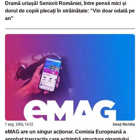
Dramă uriașă! Seniorii României, între pensii mici și
dorul de copiii plecați în străinătate: "Vin doar odată pe
an"
7 aug. 2026, 14:32
Ionuț Nichita
eMAG are un singur acționar. Comisia Europeană a
aprobat tranzacția care schimbă structura gigantului