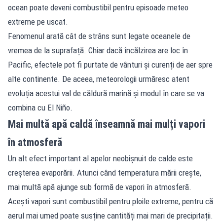
ocean poate deveni combustibil pentru episoade meteo
extreme pe uscat.
Fenomenul arată cât de strâns sunt legate oceanele de
vremea de la suprafață. Chiar dacă încălzirea are loc în
Pacific, efectele pot fi purtate de vânturi și curenți de aer spre
alte continente. De aceea, meteorologii urmăresc atent
evoluția acestui val de căldură marină și modul în care se va
combina cu El Niño.
Mai multă apă caldă înseamnă mai mulți vapori
în atmosferă
Un alt efect important al apelor neobișnuit de calde este
creșterea evaporării. Atunci când temperatura mării crește,
mai multă apă ajunge sub formă de vapori în atmosferă.
Acești vapori sunt combustibil pentru ploile extreme, pentru că
aerul mai umed poate susține cantități mai mari de precipitații.