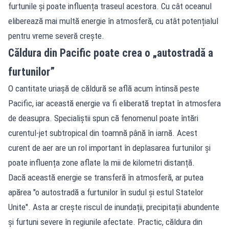
furtunile și poate influența traseul acestora. Cu cât oceanul
eliberează mai multă energie în atmosferă, cu atât potențialul
pentru vreme severă crește.
Căldura din Pacific poate crea o „autostradă a
furtunilor”
O cantitate uriașă de căldură se află acum întinsă peste
Pacific, iar această energie va fi eliberată treptat în atmosfera
de deasupra. Specialiștii spun că fenomenul poate întări
curentul-jet subtropical din toamnă până în iarnă. Acest
curent de aer are un rol important în deplasarea furtunilor și
poate influența zone aflate la mii de kilometri distanță.
Dacă această energie se transferă în atmosferă, ar putea
apărea "o autostradă a furtunilor în sudul și estul Statelor
Unite". Asta ar crește riscul de inundații, precipitații abundente
și furtuni severe în regiunile afectate. Practic, căldura din