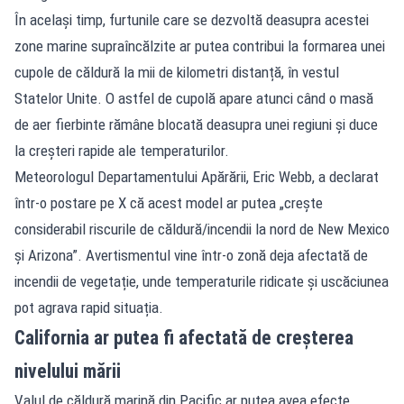
În același timp, furtunile care se dezvoltă deasupra acestei
zone marine supraîncălzite ar putea contribui la formarea unei
cupole de căldură la mii de kilometri distanță, în vestul
Statelor Unite. O astfel de cupolă apare atunci când o masă
de aer fierbinte rămâne blocată deasupra unei regiuni și duce
la creșteri rapide ale temperaturilor.
Meteorologul Departamentului Apărării, Eric Webb, a declarat
într-o postare pe X că acest model ar putea „crește
considerabil riscurile de căldură/incendii la nord de New Mexico
și Arizona”. Avertismentul vine într-o zonă deja afectată de
incendii de vegetație, unde temperaturile ridicate și uscăciunea
pot agrava rapid situația.
California ar putea fi afectată de creșterea
nivelului mării
Valul de căldură marină din Pacific ar putea avea efecte