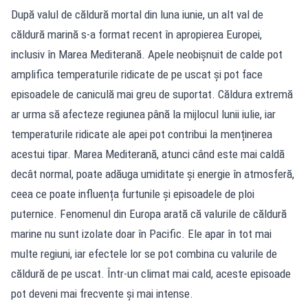
După valul de căldură mortal din luna iunie, un alt val de
căldură marină s-a format recent în apropierea Europei,
inclusiv în Marea Mediterană. Apele neobișnuit de calde pot
amplifica temperaturile ridicate de pe uscat și pot face
episoadele de caniculă mai greu de suportat. Căldura extremă
ar urma să afecteze regiunea până la mijlocul lunii iulie, iar
temperaturile ridicate ale apei pot contribui la menținerea
acestui tipar. Marea Mediterană, atunci când este mai caldă
decât normal, poate adăuga umiditate și energie în atmosferă,
ceea ce poate influența furtunile și episoadele de ploi
puternice. Fenomenul din Europa arată că valurile de căldură
marine nu sunt izolate doar în Pacific. Ele apar în tot mai
multe regiuni, iar efectele lor se pot combina cu valurile de
căldură de pe uscat. Într-un climat mai cald, aceste episoade
pot deveni mai frecvente și mai intense.