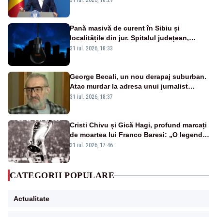
31 iul. 2026, 18:29
VIDEO
Pană masivă de curent în Sibiu și
localitățile din jur. Spitalul județean,
semafoarele, rețelele de telefonie, grav
31 iul. 2026, 18:33
afectate
George Becali, un nou derapaj suburban.
Atac murdar la adresa unui jurnalist
sportiv – AUDIO
31 iul. 2026, 18:37
Cristi Chivu și Gică Hagi, profund marcați
de moartea lui Franco Baresi: „O legendă
a fotbalului mondial”
31 iul. 2026, 17:46
CATEGORII POPULARE
Actualitate