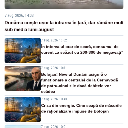
7 aug. 2026, 14:03
Dunărea crește ușor la intrarea în țară, dar rămâne mult
sub media lunii august
7 aug. 2026, 13:02
În intervalul orar de seară, consumul de
curent „a scăzut cu 200-300 de megawați”
7 aug. 2026, 10:51
Bolojan: Nivelul Dunării asigură o
funcționare a centralei de la Cernavodă
de patru-cinci zile dacă debitele vor
scădea
7 aug. 2026, 10:43
Criza din energie. Cine scapă de măsurile
de raționalizare impuse de Bolojan
7 aug. 2026, 10:01