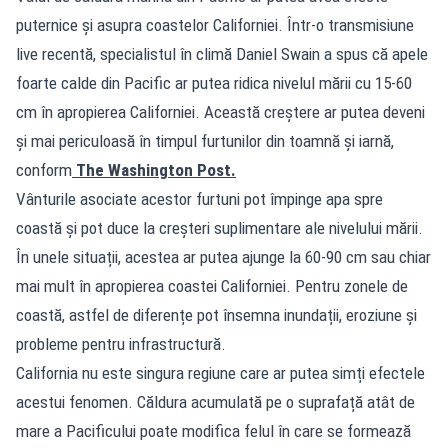
puternice și asupra coastelor Californiei. Într-o transmisiune
live recentă, specialistul în climă Daniel Swain a spus că apele
foarte calde din Pacific ar putea ridica nivelul mării cu 15-60
cm în apropierea Californiei. Această creștere ar putea deveni
și mai periculoasă în timpul furtunilor din toamnă și iarnă,
conform
The Washington Post.
Vânturile asociate acestor furtuni pot împinge apa spre
coastă și pot duce la creșteri suplimentare ale nivelului mării.
În unele situații, acestea ar putea ajunge la 60-90 cm sau chiar
mai mult în apropierea coastei Californiei. Pentru zonele de
coastă, astfel de diferențe pot însemna inundații, eroziune și
probleme pentru infrastructură.
California nu este singura regiune care ar putea simți efectele
acestui fenomen. Căldura acumulată pe o suprafață atât de
mare a Pacificului poate modifica felul în care se formează