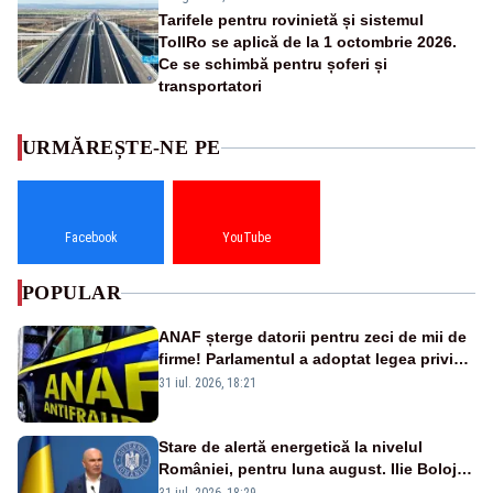
Tarifele pentru rovinietă și sistemul
TollRo se aplică de la 1 octombrie 2026.
Ce se schimbă pentru șoferi și
transportatori
URMĂREȘTE-NE PE
Facebook
YouTube
POPULAR
ANAF șterge datorii pentru zeci de mii de
firme! Parlamentul a adoptat legea privind
amnistia fiscală
31 iul. 2026, 18:21
Stare de alertă energetică la nivelul
României, pentru luna august. Ilie Bolojan
a anunțat importuri și posibile restricții –