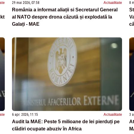
ate
29 mai 2026, 07:58
Actualitate
8 m
România a informat aliații si Secretarul General
St
nkt
al NATO despre drona căzută și explodată la
Va
Galați - MAE
câ
ate
6 apr. 2026, 11:15
Actualitate
3 a
Audit la MAE: Peste 5 milioane de lei pierduți pe
At
clădiri ocupate abuziv în Africa
MA