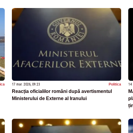
tica
17 mar. 2026, 09:23
Politica
14 
Reacția oficialilor români după avertismentul
MA
Ministerului de Externe al Iranului
pl
ți