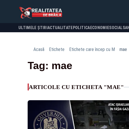
ULTIMELE ȘTIRI
ACTUALITATE
POLITICA
ECONOMIE
SOCIAL
SA
Acasă
Etichete
Etichete care încep cu M
mae
Tag: mae
ARTICOLE CU ETICHETA "MAE"