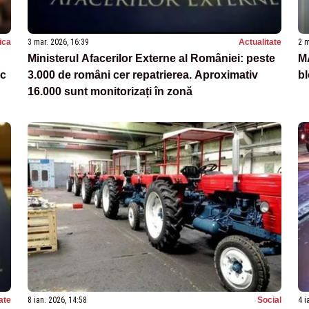
tica
3 mar. 2026, 16:39
Actualitate
2 m
Ministerul Afacerilor Externe al României: peste
M
sc
3.000 de români cer repatrierea. Aproximativ
bl
16.000 sunt monitorizați în zonă
ate
8 ian. 2026, 14:58
Social
4 i