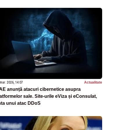
mar. 2026, 14:07
Actualitate
E anunță atacuri cibernetice asupra
atformelor sale. Site-urile eViza și eConsulat,
nta unui atac DDoS