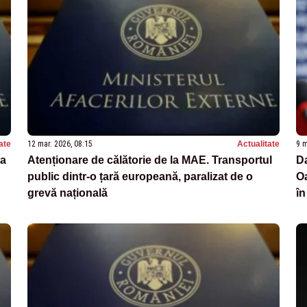
ate
12 mar. 2026, 08:15
Actualitate
9 m
la
Atenționare de călătorie de la MAE. Transportul
Da
public dintr-o țară europeană, paralizat de o
Oa
grevă națională
în