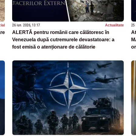
ial
26 iun. 2026, 13:17
Actualitate
25 
are
ALERTĂ pentru românii care călătoresc în
At
Venezuela după cutremurele devastatoare: a
MAE
fost emisă o atenționare de călătorie
o