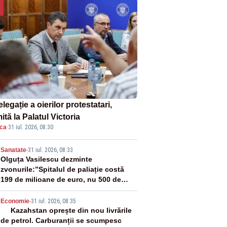
legație a oierilor protestatari,
ită la Palatul Victoria
ica
·
31 iul. 2026, 08:30
2
Sanatate
-
31 iul. 2026, 08:33
Olguța Vasilescu dezminte
zvonurile:”Spitalul de paliație costă
199 de milioane de euro, nu 500 de
milioane”
3
Economie
-
31 iul. 2026, 08:35
Kazahstan oprește din nou livrările
de petrol. Carburanții se scumpesc