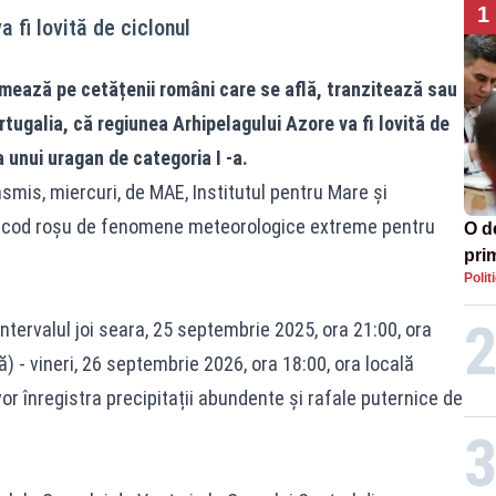
1
 fi lovită de ciclonul
ormează pe cetățenii români care se află, tranzitează sau
tugalia, că regiunea Arhipelagului Azore va fi lovită de
a unui uragan de categoria I -a.
smis, miercuri, de MAE, Institutul pentru Mare și
e cod roșu de fenomene meteorologice extreme pentru
O de
prim
Polit
ntervalul joi seara, 25 septembrie 2025, ora 21:00, ora
ă) - vineri, 26 septembrie 2026, ora 18:00, ora locală
vor înregistra precipitații abundente și rafale puternice de