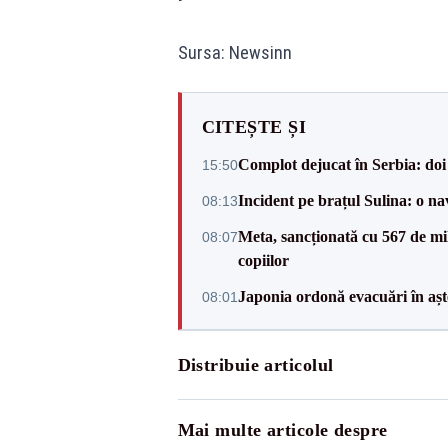
Sursa: Newsinn
CITEȘTE ȘI
Complot dejucat în Serbia: doi 
15:50
Incident pe brațul Sulina: o na
08:13
Meta, sancționată cu 567 de mil
08:07
copiilor
Japonia ordonă evacuări în așt
08:01
Distribuie articolul
Mai multe articole despre