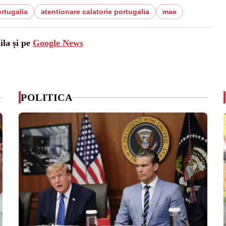
rtugalia
atentionare calatorie portugalia
mae
ila și pe
Google News
POLITICA