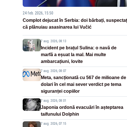
24 feb. 2026, 15:50
Complot dejucat în Serbia: doi bărbați, suspectaț
că plănuiau asasinarea lui Vučić
7 aug. 2026, 08:13
Incident pe brațul Sulina: o navă de
marfă a eșuat la mal. Mai multe
ambarcațiuni, lovite
7 aug. 2026, 08:07
Meta, sancționată cu 567 de milioane de
dolari în cel mai sever verdict pe tema
siguranței copiilor
7 aug. 2026, 08:01
Japonia ordonă evacuări în așteptarea
taifunului Dolphin
7 aug. 2026, 07:15