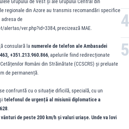
lele Grupului de Vest și ale Grupului Central din
țile regionale din Azore au transmis recomandări specifice
a adresa de
pt/alertas/ver.php?id=3384, precizează MAE.
ță consulară la
numerele de telefon ale Ambasadei
463, +351.213.960.866
, apelurile fiind redirecționate
l Cetățenilor Români din Străinătate (CCSCRS) și preluate
egim de permanență.
 confruntă cu o situație dificilă, specială, cu un
și
telefonul de urgență al misiunii diplomatice a
.628
.
vânturi de peste 200 km/h și valuri uriașe. Unde va lovi