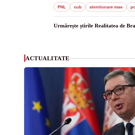
PNL
cub
atentionare mae
po
Urmărește știrile Realitatea de Bra
ACTUALITATE