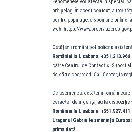
Fenomenele vor afecta în special insu
arhipelag. În acest context, autorită
pentru populație, disponibile online l
web: https://www.prociv.azores.gov.
Cetățenii români pot solicita asisten
României la Lisabona
:
+351.213.966.
către Centrul de Contact și Suport a
de către operatorii Call Center, în r
De asemenea, cetățenii români care se
caracter de urgență, au la dispoziție 
României la Lisabona
:
+351.927.411
Uraganul Gabrielle amenință Europa: 
prima dată