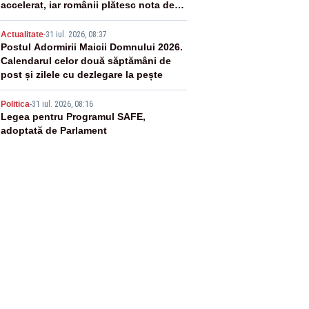
accelerat, iar românii plătesc nota de
plată
4
Actualitate
-
31 iul. 2026, 08:37
Postul Adormirii Maicii Domnului 2026.
Calendarul celor două săptămâni de
post și zilele cu dezlegare la pește
5
Politica
-
31 iul. 2026, 08:16
Legea pentru Programul SAFE,
adoptată de Parlament