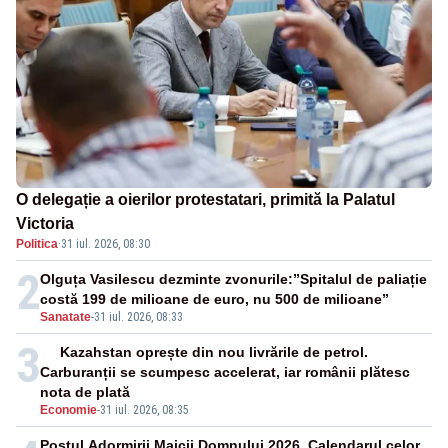
O delegație a oierilor protestatari, primită la Palatul
Victoria
Politica
·
31 iul. 2026, 08:30
2
Olguța Vasilescu dezminte zvonurile:”Spitalul de paliație
costă 199 de milioane de euro, nu 500 de milioane”
Sanatate
-
31 iul. 2026, 08:33
3
Kazahstan oprește din nou livrările de petrol.
Carburanții se scumpesc accelerat, iar românii plătesc
nota de plată
Economie
-
31 iul. 2026, 08:35
Postul Adormirii Maicii Domnului 2026. Calendarul celor