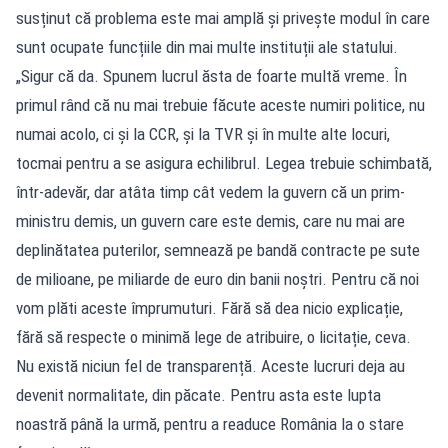
susținut că problema este mai amplă și privește modul în care
sunt ocupate funcțiile din mai multe instituții ale statului.
„Sigur că da. Spunem lucrul ăsta de foarte multă vreme. În
primul rând că nu mai trebuie făcute aceste numiri politice, nu
numai acolo, ci și la CCR, și la TVR și în multe alte locuri,
tocmai pentru a se asigura echilibrul. Legea trebuie schimbată,
într-adevăr, dar atâta timp cât vedem la guvern că un prim-
ministru demis, un guvern care este demis, care nu mai are
deplinătatea puterilor, semnează pe bandă contracte pe sute
de milioane, pe miliarde de euro din banii noștri. Pentru că noi
vom plăti aceste împrumuturi. Fără să dea nicio explicație,
fără să respecte o minimă lege de atribuire, o licitație, ceva.
Nu există niciun fel de transparență. Aceste lucruri deja au
devenit normalitate, din păcate. Pentru asta este lupta
noastră până la urmă, pentru a readuce România la o stare