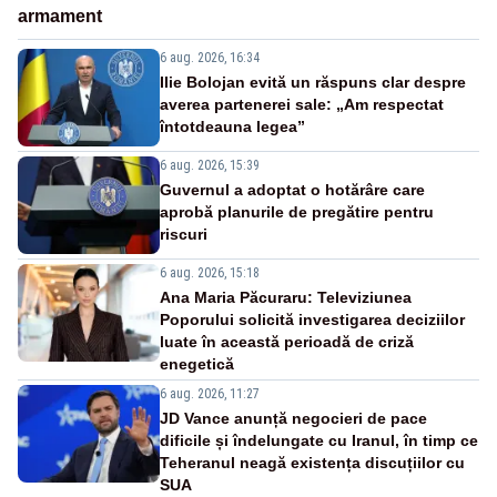
armament
6 aug. 2026, 16:34
Ilie Bolojan evită un răspuns clar despre
averea partenerei sale: „Am respectat
întotdeauna legea”
6 aug. 2026, 15:39
Guvernul a adoptat o hotărâre care
aprobă planurile de pregătire pentru
riscuri
6 aug. 2026, 15:18
Ana Maria Păcuraru: Televiziunea
Poporului solicită investigarea deciziilor
luate în această perioadă de criză
enegetică
6 aug. 2026, 11:27
JD Vance anunță negocieri de pace
dificile și îndelungate cu Iranul, în timp ce
Teheranul neagă existența discuțiilor cu
SUA