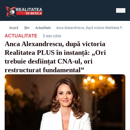
Acasă
Știri
Actualitate
Anca Alexandrescu, după victoria Realitatea PLUS în instanță: „Ori trebuie desființat CNA-ul, ori restructurat fundamental”
·
ACTUALITATE
5 min citire
Anca Alexandrescu, după victoria
Realitatea PLUS în instanță: „Ori
trebuie desființat CNA-ul, ori
restructurat fundamental”