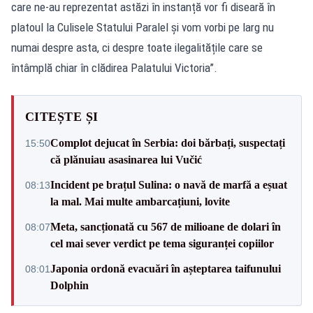
care ne-au reprezentat astăzi în instanță vor fi diseară în
platoul la Culisele Statului Paralel și vom vorbi pe larg nu
numai despre asta, ci despre toate ilegalitățile care se
întâmplă chiar în clădirea Palatului Victoria”.
CITEȘTE ȘI
Complot dejucat în Serbia: doi bărbați, suspectați
15:50
că plănuiau asasinarea lui Vučić
Incident pe brațul Sulina: o navă de marfă a eșuat
08:13
la mal. Mai multe ambarcațiuni, lovite
Meta, sancționată cu 567 de milioane de dolari în
08:07
cel mai sever verdict pe tema siguranței copiilor
Japonia ordonă evacuări în așteptarea taifunului
08:01
Dolphin