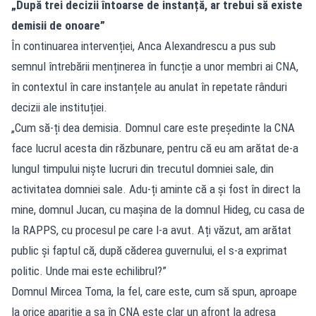
„După trei decizii întoarse de instanță, ar trebui să existe
demisii de onoare”
În continuarea intervenției, Anca Alexandrescu a pus sub
semnul întrebării menținerea în funcție a unor membri ai CNA,
în contextul în care instanțele au anulat în repetate rânduri
decizii ale instituției.
„Cum să-ți dea demisia. Domnul care este președinte la CNA
face lucrul acesta din răzbunare, pentru că eu am arătat de-a
lungul timpului niște lucruri din trecutul domniei sale, din
activitatea domniei sale. Adu-ți aminte că a și fost în direct la
mine, domnul Jucan, cu mașina de la domnul Hideg, cu casa de
la RAPPS, cu procesul pe care l-a avut. Ați văzut, am arătat
public și faptul că, după căderea guvernului, el s-a exprimat
politic. Unde mai este echilibrul?”
Domnul Mircea Toma, la fel, care este, cum să spun, aproape
la orice apariție a sa în CNA este clar un afront la adresa