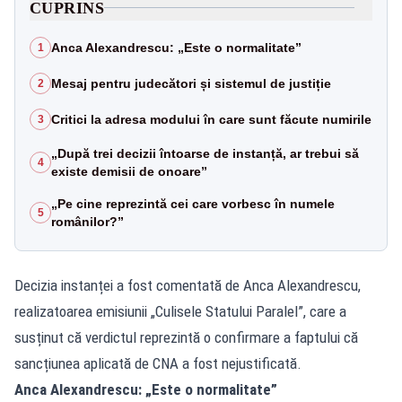
CUPRINS
Anca Alexandrescu: „Este o normalitate”
1
Mesaj pentru judecători și sistemul de justiție
2
Critici la adresa modului în care sunt făcute numirile
3
„După trei decizii întoarse de instanță, ar trebui să
4
existe demisii de onoare”
„Pe cine reprezintă cei care vorbesc în numele
5
românilor?”
Decizia instanței a fost comentată de Anca Alexandrescu,
realizatoarea emisiunii „Culisele Statului Paralel”, care a
susținut că verdictul reprezintă o confirmare a faptului că
sancțiunea aplicată de CNA a fost nejustificată.
Anca Alexandrescu: „Este o normalitate”