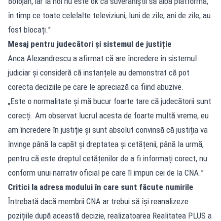
Bolojan, iar la noi nu este ok ca suveraniștii să aibă platformă,
în timp ce toate celelalte televiziuni, luni de zile, ani de zile, au
fost blocați.”
Mesaj pentru judecători și sistemul de justiție
Anca Alexandrescu a afirmat că are încredere în sistemul
judiciar și consideră că instanțele au demonstrat că pot
corecta deciziile pe care le apreciază ca fiind abuzive.
„Este o normalitate și mă bucur foarte tare că judecătorii sunt
corecți. Am observat lucrul acesta de foarte multă vreme, eu
am încredere în justiție și sunt absolut convinsă că justiția va
învinge până la capăt și dreptatea și cetățenii, până la urmă,
pentru că este dreptul cetățenilor de a fi informați corect, nu
conform unui narrativ oficial pe care îl impun cei de la CNA.”
Critici la adresa modului în care sunt făcute numirile
Întrebată dacă membrii CNA ar trebui să își reanalizeze
pozițiile după această decizie, realizatoarea Realitatea PLUS a