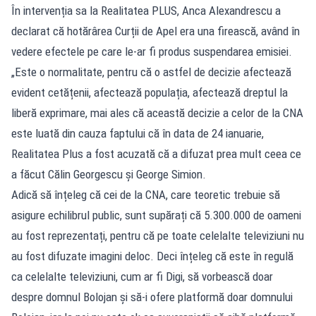
În intervenția sa la Realitatea PLUS, Anca Alexandrescu a
declarat că hotărârea Curții de Apel era una firească, având în
vedere efectele pe care le-ar fi produs suspendarea emisiei.
„Este o normalitate, pentru că o astfel de decizie afectează
evident cetățenii, afectează populația, afectează dreptul la
liberă exprimare, mai ales că această decizie a celor de la CNA
este luată din cauza faptului că în data de 24 ianuarie,
Realitatea Plus a fost acuzată că a difuzat prea mult ceea ce
a făcut Călin Georgescu și George Simion.
Adică să înțeleg că cei de la CNA, care teoretic trebuie să
asigure echilibrul public, sunt supărați că 5.300.000 de oameni
au fost reprezentați, pentru că pe toate celelalte televiziuni nu
au fost difuzate imagini deloc. Deci înțeleg că este în regulă
ca celelalte televiziuni, cum ar fi Digi, să vorbească doar
despre domnul Bolojan și să-i ofere platformă doar domnului