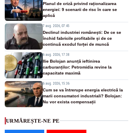
Planul de criză privind raționalizarea
energiei: 9 scenarii de risc în care se
aplică
7 aug. 2026, 07:45
Declinul industriei românești: De ce se
închid fabricile profitabile și de ce
continuă exodul forței de muncă
6 aug. 2026, 17:38
Ilie Bolojan anunță ieftinirea
carburanților: Petromidia revine la
capacitate maximă
6 aug. 2026, 15:36
Cum se va întrerupe energia electrică la
marii consumatori industriali? Bolojan:
Nu vor exista compensații
URMĂREȘTE-NE PE