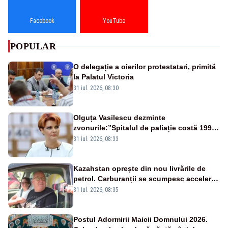
Facebook
YouTube
POPULAR
O delegație a oierilor protestatari, primită
la Palatul Victoria
31 iul. 2026, 08:30
Olguța Vasilescu dezminte
zvonurile:”Spitalul de paliație costă 199
de milioane de euro, nu 500 de milioane”
31 iul. 2026, 08:33
Kazahstan oprește din nou livrările de
petrol. Carburanții se scumpesc accelerat,
iar românii plătesc nota de plată
31 iul. 2026, 08:35
Postul Adormirii Maicii Domnului 2026.