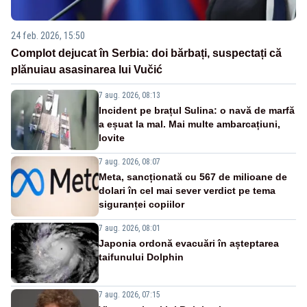
24 feb. 2026, 15:50
Complot dejucat în Serbia: doi bărbați, suspectați că
plănuiau asasinarea lui Vučić
7 aug. 2026, 08:13
Incident pe brațul Sulina: o navă de marfă
a eșuat la mal. Mai multe ambarcațiuni,
lovite
7 aug. 2026, 08:07
Meta, sancționată cu 567 de milioane de
dolari în cel mai sever verdict pe tema
siguranței copiilor
7 aug. 2026, 08:01
Japonia ordonă evacuări în așteptarea
taifunului Dolphin
7 aug. 2026, 07:15