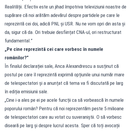
Realității. Efectiv este un jihad împotriva televiziunii noastre de
supărare că noi arătăm adevărul despre partidele pe care le
reprezintă cei doi, adică PNL și USR. Nu ne vom opri din asta și
da, sigur că da. Ori trebuie desființat CNA-ul, ori restructurat
fundamental.”
„Pe cine reprezintă cei care vorbesc în numele
românilor?”
În finalul declarației sale, Anca Alexandrescu a susținut că
postul pe care îl reprezintă exprimă opțiunile unui număr mare
de telespectatori și a anunțat că tema va fi discutată pe larg
în ediția emisiunii sale.
„Cine i-a ales pe ei pe acele funcții ca să vorbească în numele
poporului român? Pentru că noi reprezentăm peste 5 milioane
de telespectatori care au votat cu suveraniștii. O să vorbesc
diseară pe larg și despre lucrul acesta. Sper că toți avocații