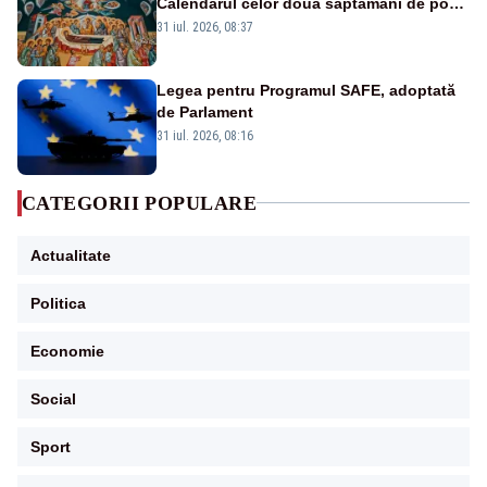
Calendarul celor două săptămâni de post
și zilele cu dezlegare la pește
31 iul. 2026, 08:37
Legea pentru Programul SAFE, adoptată
de Parlament
31 iul. 2026, 08:16
CATEGORII POPULARE
Actualitate
Politica
Economie
Social
Sport