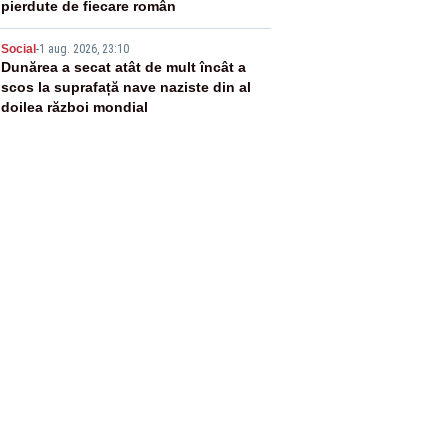
pierdute de fiecare român
5
Social
-
1 aug. 2026, 23:10
Dunărea a secat atât de mult încât a
scos la suprafață nave naziste din al
doilea război mondial