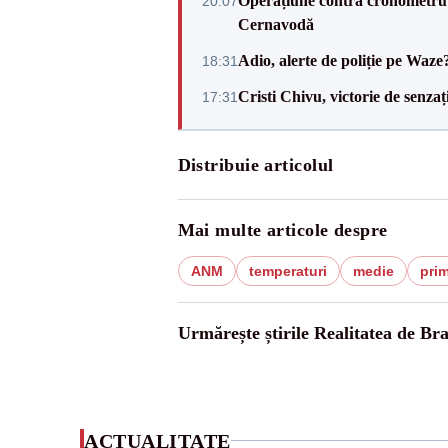
Operațiune contra cronometru 
20:07
Cernavodă
Adio, alerte de poliție pe Waze
18:31
Cristi Chivu, victorie de senzaț
17:31
Distribuie articolul
Mai multe articole despre
ANM
temperaturi
medie
pri
Urmărește știrile Realitatea de Bra
ACTUALITATE