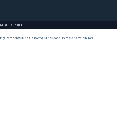
NATATE
SPORT
ță temperaturi peste normalul perioadei în mare parte din țară