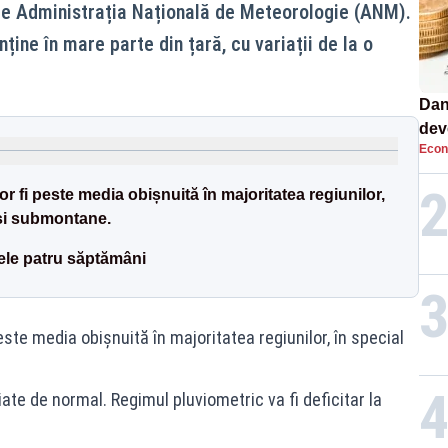
 de Administrația Națională de Meteorologie (ANM).
ține în mare parte din țară, cu variații de la o
Dan
dev
Econ
viit
vor fi peste media obișnuită în majoritatea regiunilor,
 și submontane.
ele patru săptămâni
peste media obișnuită în majoritatea regiunilor, în special
iate de normal. Regimul pluviometric va fi deficitar la