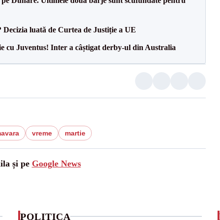
pe Dunăre. Ultimele două barje sunt scufundate pentru
? Decizia luată de Curtea de Justiție a UE
ie cu Juventus! Inter a câștigat derby-ul din Australia
mavara
vreme
martie
ila și pe
Google News
POLITICA