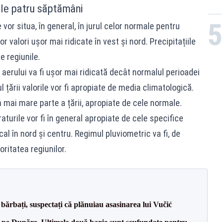
le patru săptămâni
vor situa, în general, în jurul celor normale pentru
 valori ușor mai ridicate în vest și nord. Precipitațiile
e regiunile.
aerului va fi ușor mai ridicată decât normalul perioadei
ul țării valorile vor fi apropiate de media climatologică.
cea mai mare parte a țării, apropiate de cele normale.
raturile vor fi în general apropiate de cele specifice
cal în nord și centru. Regimul pluviometric va fi, de
ritatea regiunilor.
bărbați, suspectați că plănuiau asasinarea lui Vučić