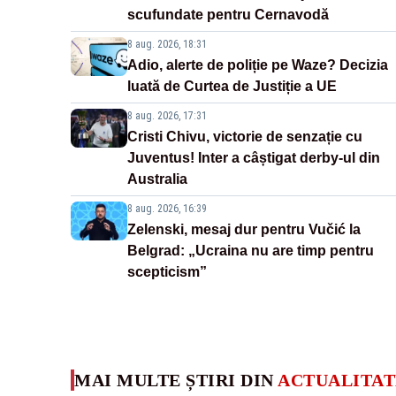
scufundate pentru Cernavodă
8 aug. 2026, 18:31
Adio, alerte de poliție pe Waze? Decizia
luată de Curtea de Justiție a UE
8 aug. 2026, 17:31
Cristi Chivu, victorie de senzație cu
Juventus! Inter a câștigat derby-ul din
Australia
8 aug. 2026, 16:39
Zelenski, mesaj dur pentru Vučić la
Belgrad: „Ucraina nu are timp pentru
scepticism”
MAI MULTE ȘTIRI DIN
ACTUALITAT