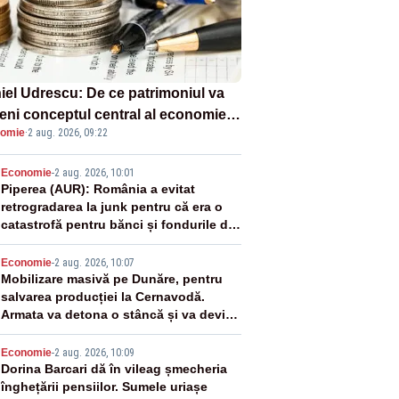
iel Udrescu: De ce patrimoniul va
eni conceptul central al economiei
omie
·
2 aug. 2026, 09:22
oare?
2
Economie
-
2 aug. 2026, 10:01
Piperea (AUR): România a evitat
retrogradarea la junk pentru că era o
catastrofă pentru bănci și fondurile de
pensii
3
Economie
-
2 aug. 2026, 10:07
Mobilizare masivă pe Dunăre, pentru
salvarea producției la Cernavodă.
Armata va detona o stâncă și va devia
apa fluviului - IMAGINI AERIENE
4
Economie
-
2 aug. 2026, 10:09
Dorina Barcari dă în vileag șmecheria
înghețării pensiilor. Sumele uriașe