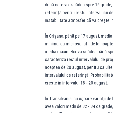
după care vor scădea spre 16 grade, î
referinţă pentru restul intervalului 
instabilitate atmosferică va creşte în
În Crişana, până pe 17 august, media m
minima, cu mici oscilaţii de la noapte 
media maximelor va scădea până spre 
caracteriza restul intervalului de pr
noaptea de 20 august, pentru ca ulter
intervalului de referinţă. Probabilit
creşte în intervalul 18 - 20 august.
În Transilvania, cu uşoare variaţii de 
avea valori medii de 32 - 34 de grade