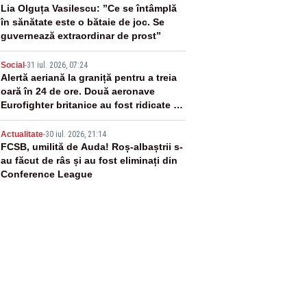
3
Lia Olguța Vasilescu: ”Ce se întâmplă
în sănătate este o bătaie de joc. Se
guvernează extraordinar de prost”
4
Social
-
31 iul. 2026, 07:24
Alertă aeriană la graniță pentru a treia
oară în 24 de ore. Două aeronave
Eurofighter britanice au fost ridicate de
la sol
5
Actualitate
-
30 iul. 2026, 21:14
FCSB, umilită de Auda! Roș-albaștrii s-
au făcut de râs și au fost eliminați din
Conference League