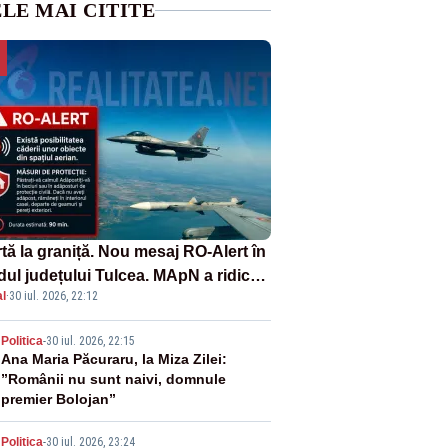
LE MAI CITITE
tă la graniță. Nou mesaj RO-Alert în
dul județului Tulcea. MApN a ridicat
l
·
30 iul. 2026, 22:12
la sol două avioane F-16
2
Politica
-
30 iul. 2026, 22:15
Ana Maria Păcuraru, la Miza Zilei:
”Românii nu sunt naivi, domnule
premier Bolojan”
Politica
-
30 iul. 2026, 23:24