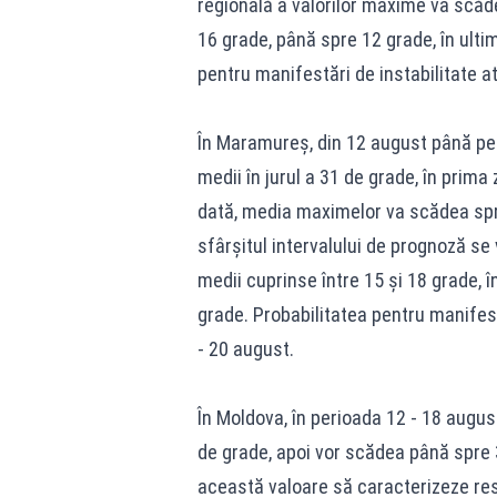
regională a valorilor maxime va scăde
16 grade, până spre 12 grade, în ultim
pentru manifestări de instabilitate a
În Maramureş, din 12 august până pe 
medii în jurul a 31 de grade, în prima
dată, media maximelor va scădea spre
sfârşitul intervalului de prognoză se 
medii cuprinse între 15 şi 18 grade, 
grade. Probabilitatea pentru manifest
- 20 august.
În Moldova, în perioada 12 - 18 augus
de grade, apoi vor scădea până spre 3
această valoare să caracterizeze rest