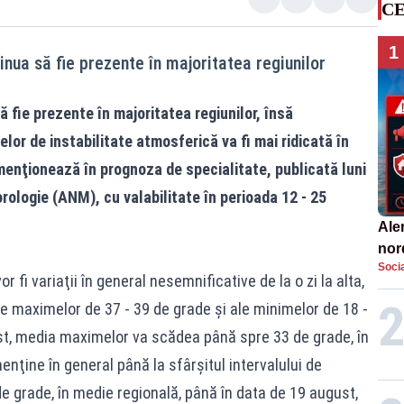
CE
1
nua să fie prezente în majoritatea regiunilor
 fie prezente în majoritatea regiunilor, însă
lor de instabilitate atmosferică va fi mai ridicată în
enţionează în prognoza de specialitate, publicată luni
ologie (ANM), cu valabilitate în perioada 12 - 25
Aler
nor
Socia
de 
or fi variaţii în general nesemnificative de la o zi la alta,
ale maximelor de 37 - 39 de grade şi ale minimelor de 18 -
ust, media maximelor va scădea până spre 33 de grade, în
enţine în general până la sfârşitul intervalului de
de grade, în medie regională, până în data de 19 august,