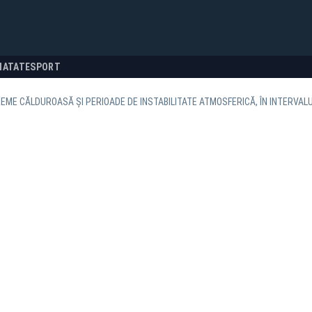
NATATE
SPORT
EME CĂLDUROASĂ ŞI PERIOADE DE INSTABILITATE ATMOSFERICĂ, ÎN INTERVALU