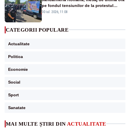
pe fondul tensiunilor de la protestul
masiv al fermierilor - VIDEO
30 iul. 2026, 11:08
CATEGORII POPULARE
Actualitate
Politica
Economie
Social
Sport
Sanatate
MAI MULTE ȘTIRI DIN
ACTUALITATE