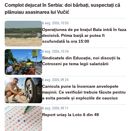
Complot dejucat în Serbia: doi bărbați, suspectați că
plănuiau asasinarea lui Vučić
6 aug. 2026, 10:50
Operațiunea de pe brațul Bala intră în faza
decisivă. Prima barjă ar putea fi
scufundată la ora 15:00
6 aug. 2026, 10:34
Sindicatele din Educație, noi discuții la
Cotroceni pe tema legii salarizării
6 aug. 2026, 09:24
Canicula pune la încercare anvelopele
mașinii. Ce verificări trebuie făcute pentru
a evita penele și exploziile de cauciuc
6 aug. 2026, 09:11
Report uriaș la Loto 6 din 49