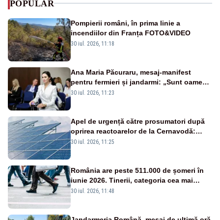
POPULAR
Pompierii români, în prima linie a
incendiilor din Franța FOTO&VIDEO
30 iul. 2026, 11:18
Ana Maria Păcuraru, mesaj-manifest
pentru fermieri și jandarmi: „Sunt oameni
disperați, nu sunt răufăcători”
30 iul. 2026, 11:23
Apel de urgență către prosumatori după
oprirea reactoarelor de la Cernavodă:
România are nevoie de energie
30 iul. 2026, 11:25
România are peste 511.000 de șomeri în
iunie 2026. Tinerii, categoria cea mai
afectată
30 iul. 2026, 11:48
Jandarmeria Română, mesaj de ultimă oră