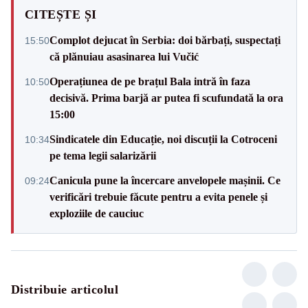
CITEȘTE ȘI
Complot dejucat în Serbia: doi bărbați, suspectați
15:50
că plănuiau asasinarea lui Vučić
Operațiunea de pe brațul Bala intră în faza
10:50
decisivă. Prima barjă ar putea fi scufundată la ora
15:00
Sindicatele din Educație, noi discuții la Cotroceni
10:34
pe tema legii salarizării
Canicula pune la încercare anvelopele mașinii. Ce
09:24
verificări trebuie făcute pentru a evita penele și
exploziile de cauciuc
Distribuie articolul