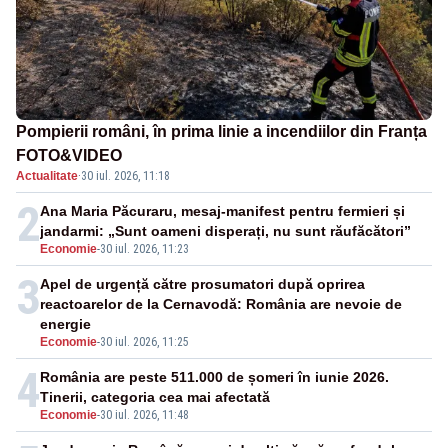
Pompierii români, în prima linie a incendiilor din Franța
FOTO&VIDEO
Actualitate
·
30 iul. 2026, 11:18
2
Ana Maria Păcuraru, mesaj-manifest pentru fermieri și
jandarmi: „Sunt oameni disperați, nu sunt răufăcători”
Economie
-
30 iul. 2026, 11:23
3
Apel de urgență către prosumatori după oprirea
reactoarelor de la Cernavodă: România are nevoie de
energie
Economie
-
30 iul. 2026, 11:25
4
România are peste 511.000 de șomeri în iunie 2026.
Tinerii, categoria cea mai afectată
Economie
-
30 iul. 2026, 11:48