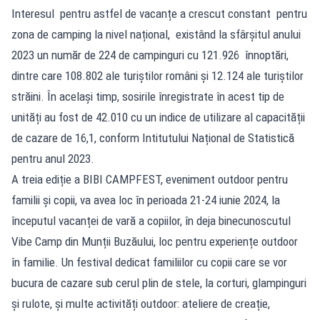
Interesul pentru astfel de vacanțe a crescut constant pentru
zona de camping la nivel național, existând la sfârșitul anului
2023 un număr de 224 de campinguri cu 121.926 înnoptări,
dintre care 108.802 ale turiștilor români și 12.124 ale turiștilor
străini. În același timp, sosirile înregistrate în acest tip de
unități au fost de 42.010 cu un indice de utilizare al capacității
de cazare de 16,1, conform Intitutului Național de Statistică
pentru anul 2023.
A treia ediție a BIBI CAMPFEST, eveniment outdoor pentru
familii și copii, va avea loc în perioada 21-24 iunie 2024, la
începutul vacanței de vară a copiilor, în deja binecunoscutul
Vibe Camp din Munții Buzăului, loc pentru experiențe outdoor
în familie. Un festival dedicat familiilor cu copii care se vor
bucura de cazare sub cerul plin de stele, la corturi, glampinguri
și rulote, și multe activități outdoor: ateliere de creație,