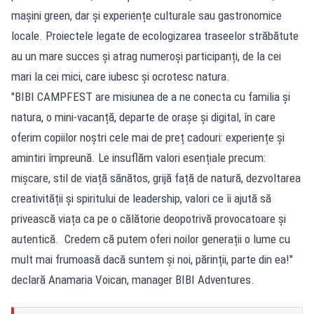
mașini green, dar și experiențe culturale sau gastronomice
locale. Proiectele legate de ecologizarea traseelor străbătute
au un mare succes și atrag numeroși participanți, de la cei
mari la cei mici, care iubesc și ocrotesc natura.
"BIBI CAMPFEST are misiunea de a ne conecta cu familia și
natura, o mini-vacanță, departe de orașe și digital, în care
oferim copiilor noștri cele mai de preț cadouri: experiențe și
amintiri împreună. Le insuflăm valori esențiale precum:
mișcare, stil de viață sănătos, grijă față de natură, dezvoltarea
creativității și spiritului de leadership, valori ce îi ajută să
privească viața ca pe o călătorie deopotrivă provocatoare și
autentică. Credem că putem oferi noilor generații o lume cu
mult mai frumoasă dacă suntem și noi, părinții, parte din ea!"
declară Anamaria Voican, manager BIBI Adventures.