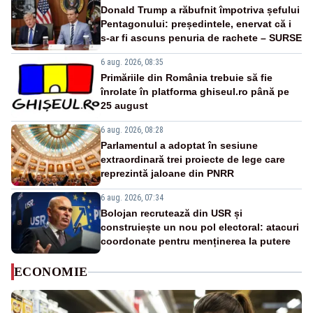
Donald Trump a răbufnit împotriva șefului
Pentagonului: președintele, enervat că i
s-ar fi ascuns penuria de rachete – SURSE
6 aug. 2026, 08:35
Primăriile din România trebuie să fie
înrolate în platforma ghiseul.ro până pe
25 august
6 aug. 2026, 08:28
Parlamentul a adoptat în sesiune
extraordinară trei proiecte de lege care
reprezintă jaloane din PNRR
6 aug. 2026, 07:34
Bolojan recrutează din USR și
construiește un nou pol electoral: atacuri
coordonate pentru menținerea la putere
ECONOMIE