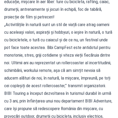
educație, mișcare în aer liber: ture cu bicicleta, rafting, caiac,
drumeții, antrenamente și jocuri în echipă, foc de tabără,
proiecție de film și petreceri!
„Activitățile în natură sunt un stil de viață care atrag oameni
cu aceleași valori, aspirații și hobbyuri, o ieșire în natură, o tură
cu bicicletele, o tură cu caiacul și de ce nu, un festival unde
pot face toate acestea. Bibi CampFest este antidotul pentru
monotonie, stres, griji cotidiene și viteza vieții fiecăruia dintre
noi. Ultimii ani au reprezentat un rollercoaster al incertitudinii,
schimbării, workului remote, așa că am simțit nevoia să
aducem alături de noi, în natură, la mișcare, împreună, pe toți
cei copleșiți de acest rollercoaster,” transmit organizatorii.
BIBI Touring a început dezvoltarea în turismul durabil în urmă
cu 3 ani, prin înființarea unui nou departament BIBI Adventure,
care își propune să redescopere România din mișcare, cu
provocări outdoor, drumeții cu bicicleta, inclusiv electrice,