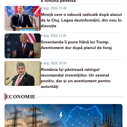
o furtună perfectă”
9 aug. 2026, 15:40
Miruță cere o măsură radicală după atacul
de la Cluj. Legea dezinformării, din nou în
discuție
8 aug. 2026, 13:35
Groenlanda îi pune frână lui Trump.
Avertisment dur după planul de foraj
8 aug. 2026, 10:38
România își păstrează ratingul
recomandat investițiilor. Un semnal
pozitiv, dar și un avertisment pentru
autorități
ECONOMIE