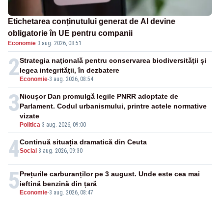
Etichetarea conținutului generat de AI devine
obligatorie în UE pentru companii
Economie
·
3 aug. 2026, 08:51
2
Strategia naţională pentru conservarea biodiversităţii și
legea integrităţii, în dezbatere
Economie
-
3 aug. 2026, 08:54
3
Nicușor Dan promulgă legile PNRR adoptate de
Parlament. Codul urbanismului, printre actele normative
vizate
Politica
-
3 aug. 2026, 09:00
4
Continuă situația dramatică din Ceuta
Social
-
3 aug. 2026, 09:30
5
Prețurile carburanților pe 3 august. Unde este cea mai
ieftină benzină din țară
Economie
-
3 aug. 2026, 08:47