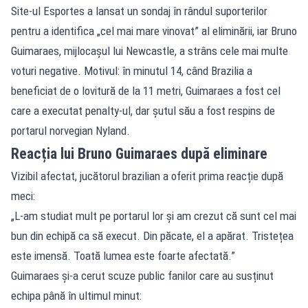
Site-ul Esportes a lansat un sondaj în rândul suporterilor
pentru a identifica „cel mai mare vinovat” al eliminării, iar Bruno
Guimaraes, mijlocașul lui Newcastle, a strâns cele mai multe
voturi negative. Motivul: în minutul 14, când Brazilia a
beneficiat de o lovitură de la 11 metri, Guimaraes a fost cel
care a executat penalty-ul, dar șutul său a fost respins de
portarul norvegian Nyland.
Reacția lui Bruno Guimaraes după eliminare
Vizibil afectat, jucătorul brazilian a oferit prima reacție după
meci:
„L-am studiat mult pe portarul lor și am crezut că sunt cel mai
bun din echipă ca să execut. Din păcate, el a apărat. Tristețea
este imensă. Toată lumea este foarte afectată.”
Guimaraes și-a cerut scuze public fanilor care au susținut
echipa până în ultimul minut: