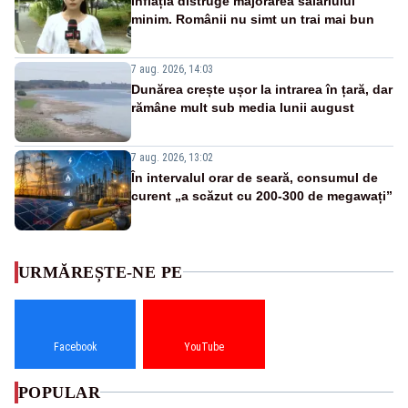
Inflația distruge majorarea salariului
minim. Românii nu simt un trai mai bun
7 aug. 2026, 14:03
Dunărea crește ușor la intrarea în țară, dar
rămâne mult sub media lunii august
7 aug. 2026, 13:02
În intervalul orar de seară, consumul de
curent „a scăzut cu 200-300 de megawați”
URMĂREȘTE-NE PE
Facebook
YouTube
POPULAR