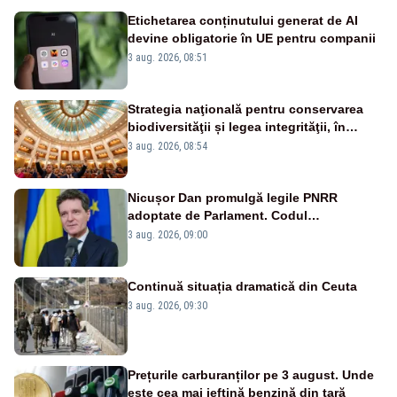
Etichetarea conținutului generat de AI
devine obligatorie în UE pentru companii
3 aug. 2026, 08:51
Strategia naţională pentru conservarea
biodiversităţii și legea integrităţii, în
dezbatere
3 aug. 2026, 08:54
Nicușor Dan promulgă legile PNRR
adoptate de Parlament. Codul
urbanismului, printre actele normative
3 aug. 2026, 09:00
vizate
Continuă situația dramatică din Ceuta
3 aug. 2026, 09:30
Prețurile carburanților pe 3 august. Unde
este cea mai ieftină benzină din țară