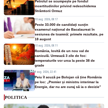
Petrolul se scumpește pe fondul
incertitudinilor privind redeschiderea
Strâmtorii Ormuz
10 aug. 2026, 08:17
Peste 33.000 de candidați susțin
examenul național de Bacalaureat în
sesiunea de toamnă: primele rezultate, pe
18 august
10 aug. 2026, 08:11
România, lovită de un nou val de
caniculă. Urmează 3 zile de foc:
temperaturile vor urca la peste 38 de
grade
9 aug. 2026, 22:41
Peiu îl acuză pe Bolojan că ține România
pe loc: „Premier și ministru interimar la
Energie, dar nu are curaj să ia o decizie”
POLITICA