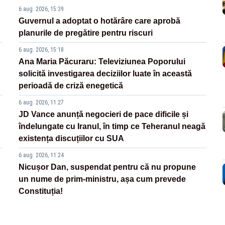
6 aug. 2026, 15:39
Guvernul a adoptat o hotărâre care aprobă
planurile de pregătire pentru riscuri
6 aug. 2026, 15:18
Ana Maria Păcuraru: Televiziunea Poporului
solicită investigarea deciziilor luate în această
perioadă de criză enegetică
6 aug. 2026, 11:27
JD Vance anunță negocieri de pace dificile și
îndelungate cu Iranul, în timp ce Teheranul neagă
existența discuțiilor cu SUA
6 aug. 2026, 11:24
Nicușor Dan, suspendat pentru că nu propune
un nume de prim-ministru, așa cum prevede
Constituția!