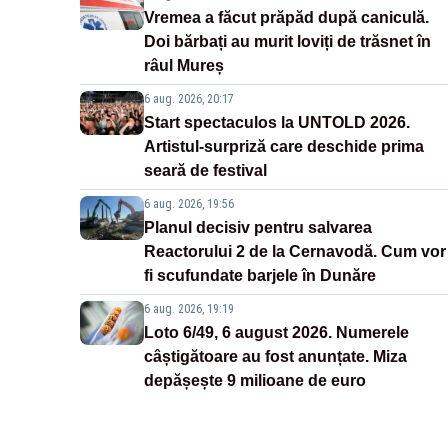
Vremea a făcut prăpăd după caniculă.
Doi bărbați au murit loviți de trăsnet în
râul Mureș
6 aug. 2026, 20:17
Start spectaculos la UNTOLD 2026.
Artistul-surpriză care deschide prima
seară de festival
6 aug. 2026, 19:56
Planul decisiv pentru salvarea
Reactorului 2 de la Cernavodă. Cum vor
fi scufundate barjele în Dunăre
6 aug. 2026, 19:19
Loto 6/49, 6 august 2026. Numerele
câștigătoare au fost anunțate. Miza
depășește 9 milioane de euro