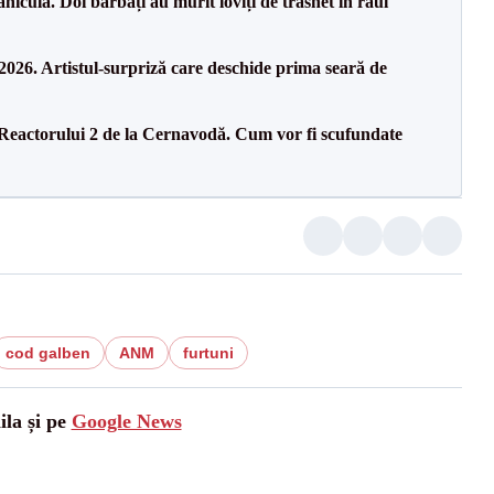
culă. Doi bărbați au murit loviți de trăsnet în râul
26. Artistul-surpriză care deschide prima seară de
 Reactorului 2 de la Cernavodă. Cum vor fi scufundate
cod galben
ANM
furtuni
ila și pe
Google News