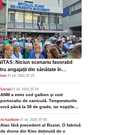
ITAS: Niciun scenariu favorabil
ru angajații din sănătate în
tate
·
31 iul. 2026, 07:29
ectul Legii salarizării
2
Social
-
31 iul. 2026, 07:39
ANM a emis cod galben și cod
portocaliu de caniculă. Temperaturile
urcă până la 38 de grade, iar nopțile
devin tropicale
3
Actualitate
-
31 iul. 2026, 07:40
Atac fără precedent al Rusiei. O fabrică
de drone din Kiev deținută de o