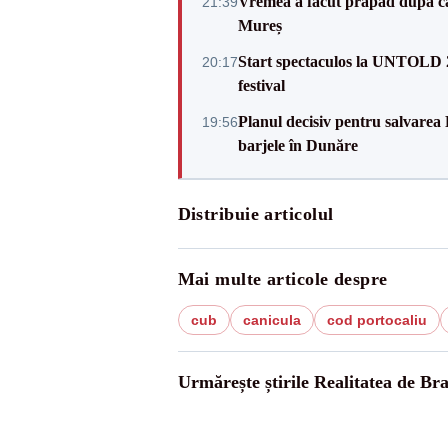
Vremea a făcut prăpăd după cani
21:39
Mureș
Start spectaculos la UNTOLD 20
20:17
festival
Planul decisiv pentru salvarea
19:56
barjele în Dunăre
Distribuie articolul
Mai multe articole despre
cub
canicula
cod portocaliu
Urmărește știrile Realitatea de Bra