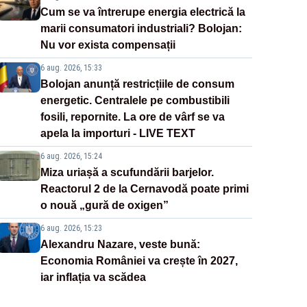
Cum se va întrerupe energia electrică la
marii consumatori industriali? Bolojan:
Nu vor exista compensații
6 aug. 2026, 15:33
Bolojan anunță restricțiile de consum
energetic. Centralele pe combustibili
fosili, repornite. La ore de vârf se va
apela la importuri - LIVE TEXT
6 aug. 2026, 15:24
Miza uriașă a scufundării barjelor.
Reactorul 2 de la Cernavodă poate primi
o nouă „gură de oxigen”
6 aug. 2026, 15:23
Alexandru Nazare, veste bună:
Economia României va crește în 2027,
iar inflația va scădea