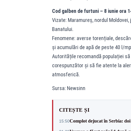
Cod galben de furtuni – 8 iunie ora 1
Vizate: Maramureș, nordul Moldovei, j
Banatului.
Fenomene: averse torențiale, descărcăr
și acumulări de apă de peste 40 l/mp
Autoritățile recomandă populației să 
corespunzător și să fie atente la aler
atmosferică.
Sursa: Newsinn
CITEȘTE ȘI
Complot dejucat în Serbia: doi 
15:50