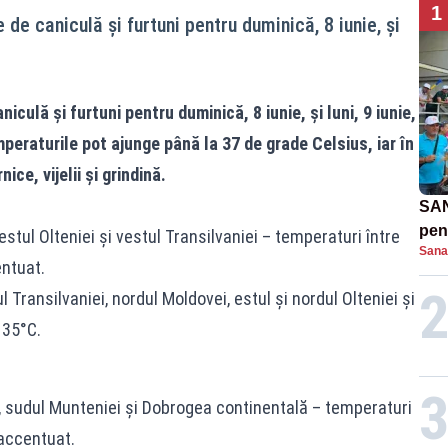
1
 de caniculă și furtuni pentru duminică, 8 iunie, și
iculă și furtuni pentru duminică, 8 iunie, și luni, 9 iunie,
peraturile pot ajunge până la 37 de grade Celsius, iar în
ce, vijelii și grindină.
SAN
pent
stul Olteniei și vestul Transilvaniei – temperaturi între
Sana
proi
entuat.
Transilvaniei, nordul Moldovei, estul și nordul Olteniei și
 35°C.
i, sudul Munteniei și Dobrogea continentală – temperaturi
 accentuat.