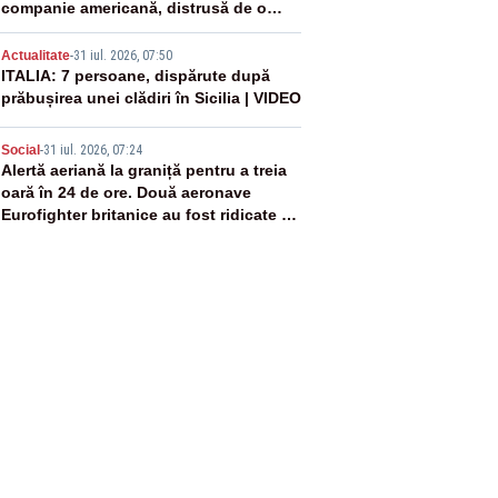
companie americană, distrusă de o
rachetă rusească
4
Actualitate
-
31 iul. 2026, 07:50
ITALIA: 7 persoane, dispărute după
prăbușirea unei clădiri în Sicilia | VIDEO
5
Social
-
31 iul. 2026, 07:24
Alertă aeriană la graniță pentru a treia
oară în 24 de ore. Două aeronave
Eurofighter britanice au fost ridicate de
la sol