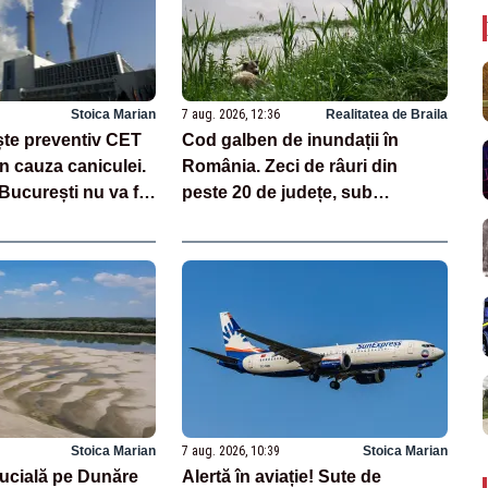
Stoica Marian
7 aug. 2026, 12:36
Realitatea de Braila
te preventiv CET
Cod galben de inundații în
n cauza caniculei.
România. Zeci de râuri din
București nu va fi
peste 20 de județe, sub
avertizare până sâmbătă
Stoica Marian
7 aug. 2026, 10:39
Stoica Marian
rucială pe Dunăre
Alertă în aviație! Sute de