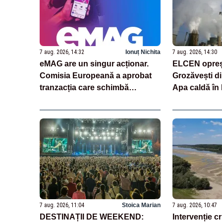
7 aug. 2026, 14:32
Ionuț Nichita
7 aug. 2026, 14:30
eMAG are un singur acționar.
ELCEN opreș
Comisia Europeană a aprobat
Grozăvești di
tranzacția care schimbă
Apa caldă în 
structura gigantului românesc
afectată
7 aug. 2026, 11:04
Stoica Marian
7 aug. 2026, 10:47
DESTINAȚII DE WEEKEND:
Intervenție c