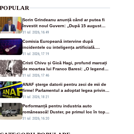
POPULAR
Sorin Grindeanu anunță când ar putea fi
învestit noul Guvern: „După 15 august
sunt șanse mai mari”
31 iul. 2026, 16:49
Comisia Europeană intervine după
incidentele cu inteligența artificială.
OpenAI și Anthropic, vizate
31 iul. 2026, 17:19
Cristi Chivu și Gică Hagi, profund marcați
de moartea lui Franco Baresi: „O legendă
a fotbalului mondial”
31 iul. 2026, 17:46
ANAF șterge datorii pentru zeci de mii de
firme! Parlamentul a adoptat legea privind
amnistia fiscală
31 iul. 2026, 18:21
Performanță pentru industria auto
românească! Duster, pe primul loc în topul
vânzărilor din Ucraina
31 iul. 2026, 16:20