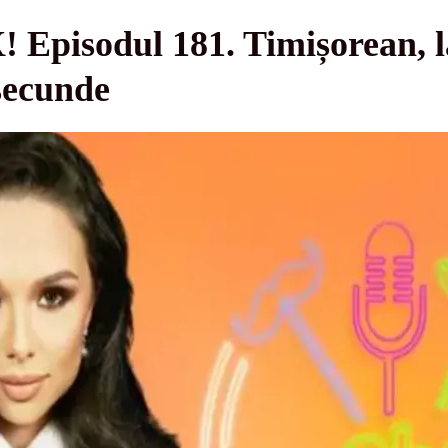
pisodul 181. Timișorean, la
 secunde