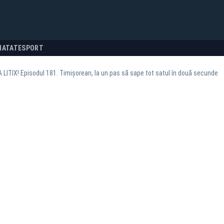
NATATE
SPORT
LITIX! Episodul 181. Timișorean, la un pas să sape tot satul în două secunde