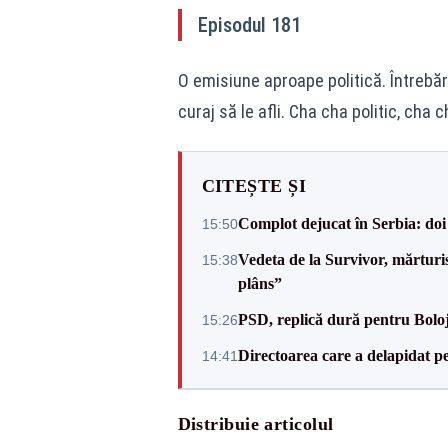
Episodul 181
O emisiune aproape politică. Întrebări
curaj să le afli. Cha cha politic, cha
CITEȘTE ȘI
Complot dejucat în Serbia: doi 
15:50
Vedeta de la Survivor, mărtur
15:38
plâns”
PSD, replică dură pentru Boloj
15:26
Directoarea care a delapidat pes
14:41
Distribuie articolul