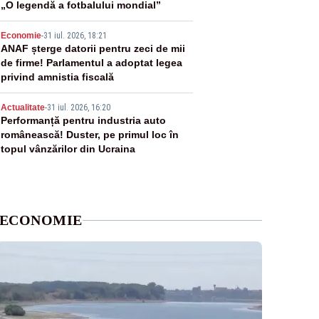
„O legendă a fotbalului mondial”
4
Economie
-
31 iul. 2026, 18:21
ANAF șterge datorii pentru zeci de mii
de firme! Parlamentul a adoptat legea
privind amnistia fiscală
5
Actualitate
-
31 iul. 2026, 16:20
Performanță pentru industria auto
românească! Duster, pe primul loc în
topul vânzărilor din Ucraina
ECONOMIE