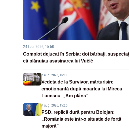
24 feb. 2026, 15:50
Complot dejucat în Serbia: doi bărbați, suspectaț
că plănuiau asasinarea lui Vučić
7 aug. 2026, 15:38
Vedeta de la Survivor, mărturisire
emoționantă după moartea lui Mircea
Lucescu: „Am plâns”
7 aug. 2026, 15:26
PSD, replică dură pentru Bolojan:
„România este într-o situație de forță
majoră”