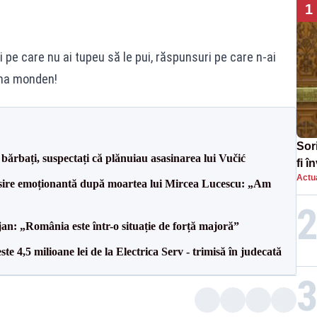
1
 pe care nu ai tupeu să le pui, răspunsuri pe care n-ai
 cha monden!
Sor
bărbați, suspectați că plănuiau asasinarea lui Vučić
fi 
Actua
aug
isire emoționantă după moartea lui Mircea Lucescu: „Am
an: „România este într-o situație de forță majoră”
te 4,5 milioane lei de la Electrica Serv - trimisă în judecată