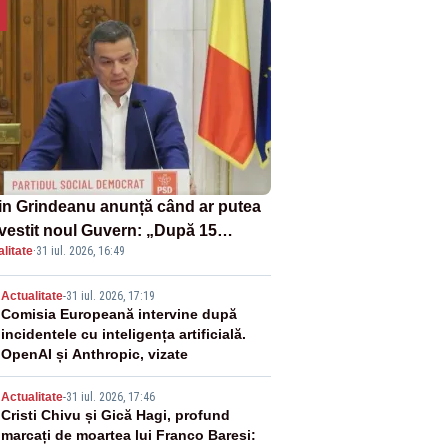
in Grindeanu anunță când ar putea
învestit noul Guvern: „După 15
litate
·
31 iul. 2026, 16:49
ust sunt șanse mai mari”
2
Actualitate
-
31 iul. 2026, 17:19
Comisia Europeană intervine după
incidentele cu inteligența artificială.
OpenAI și Anthropic, vizate
3
Actualitate
-
31 iul. 2026, 17:46
Cristi Chivu și Gică Hagi, profund
marcați de moartea lui Franco Baresi: