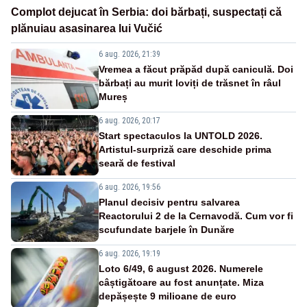
Complot dejucat în Serbia: doi bărbați, suspectați că
plănuiau asasinarea lui Vučić
6 aug. 2026, 21:39
Vremea a făcut prăpăd după caniculă. Doi
bărbați au murit loviți de trăsnet în râul
Mureș
6 aug. 2026, 20:17
Start spectaculos la UNTOLD 2026.
Artistul-surpriză care deschide prima
seară de festival
6 aug. 2026, 19:56
Planul decisiv pentru salvarea
Reactorului 2 de la Cernavodă. Cum vor fi
scufundate barjele în Dunăre
6 aug. 2026, 19:19
Loto 6/49, 6 august 2026. Numerele
câștigătoare au fost anunțate. Miza
depășește 9 milioane de euro