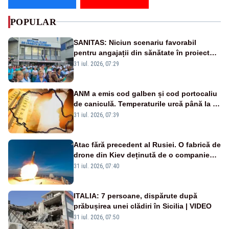
POPULAR
SANITAS: Niciun scenariu favorabil
pentru angajații din sănătate în proiectul
Legii salarizării
31 iul. 2026, 07:29
ANM a emis cod galben și cod portocaliu
de caniculă. Temperaturile urcă până la 38
de grade, iar nopțile devin tropicale
31 iul. 2026, 07:39
Atac fără precedent al Rusiei. O fabrică de
drone din Kiev deținută de o companie
americană, distrusă de o rachetă
31 iul. 2026, 07:40
rusească
ITALIA: 7 persoane, dispărute după
prăbușirea unei clădiri în Sicilia | VIDEO
31 iul. 2026, 07:50