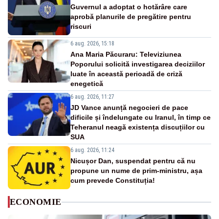
Guvernul a adoptat o hotărâre care
aprobă planurile de pregătire pentru
riscuri
6 aug. 2026, 15:18
Ana Maria Păcuraru: Televiziunea
Poporului solicită investigarea deciziilor
luate în această perioadă de criză
enegetică
6 aug. 2026, 11:27
JD Vance anunță negocieri de pace
dificile și îndelungate cu Iranul, în timp ce
Teheranul neagă existența discuțiilor cu
SUA
6 aug. 2026, 11:24
Nicușor Dan, suspendat pentru că nu
propune un nume de prim-ministru, așa
cum prevede Constituția!
ECONOMIE