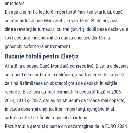
anterioare.
Elveția a primit o lovitură importantă înaintea startului, după
ce atacantul Johan Manzambi, în vârstă de 20 de ani, una
dintre revelațiile turneului, cu trei goluri și două pase decisive, a
fost declarat indisponibil din cauza unei accidentări la
genunchi suferite la antrenament.
Bucurie totală pentru Elveția
Aflată la a șasea Cupă Mondială consecutivă, Elveția a devenit
un model de constanță în calificări, însă trecerea de optimile
de finală rămăsese un obstacol greu de depășit în edițiile
recente. Elvețienii au fost eliminați în această fază în 2006,
2014, 2018 și 2022, dar au reușit acum să treacă mai departe,
în ciuda absenței unor jucători importanți, ajungând în al
patrulea sfert de finală mondial din istorie.
Rezultatul a șters și o parte din dezamăgirea de la EURO 2024,