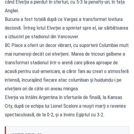
când Elveția a pierdut în sferturi, cu 5-3 la penalty-uri, în fața
Angliei.
Bucuria a fost totală după ce Vargas a transformat lovitura
decisivă. Întreg lotul Elveției a sprintat spre el, iar sărbătoarea
a izbucnit pe stadionul din Vancouver.
BC Place a oferit un decor vibrant, cu suporterii Columbiei mult
mai numeroși decât cei elvețieni. Marea de tricouri galbene a
transformat stadionul într-o arenă care părea aproape de
acasă pentru sud-americani, ai căror fani au creat o atmosferă
intensă, încurajând fiecare atac columbian și huiduindu-i pe
elvețieni ori de câte ori aveau mingea.
Elveția va întâlni Argentina în sferturile de finală, la Kansas
City, după ce
echipa lui Lionel Scaloni a reușit marți o revenire
spectaculoasă, de la 0-2, și a învins Egiptul cu 3-2
.