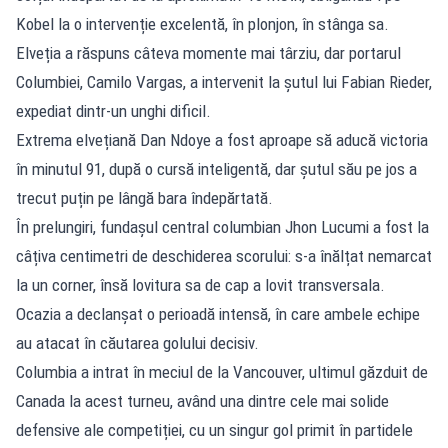
Kobel la o intervenție excelentă, în plonjon, în stânga sa.
Elveția a răspuns câteva momente mai târziu, dar portarul
Columbiei, Camilo Vargas, a intervenit la șutul lui Fabian Rieder,
expediat dintr-un unghi dificil.
Extrema elvețiană Dan Ndoye a fost aproape să aducă victoria
în minutul 91, după o cursă inteligentă, dar șutul său pe jos a
trecut puțin pe lângă bara îndepărtată.
În prelungiri, fundașul central columbian Jhon Lucumi a fost la
câțiva centimetri de deschiderea scorului: s-a înălțat nemarcat
la un corner, însă lovitura sa de cap a lovit transversala.
Ocazia a declanșat o perioadă intensă, în care ambele echipe
au atacat în căutarea golului decisiv.
Columbia a intrat în meciul de la Vancouver, ultimul găzduit de
Canada la acest turneu, având una dintre cele mai solide
defensive ale competiției, cu un singur gol primit în partidele