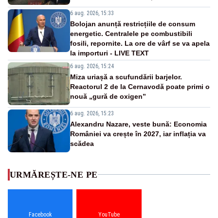
6 aug. 2026, 15:33
Bolojan anunță restricțiile de consum
energetic. Centralele pe combustibili
fosili, repornite. La ore de vârf se va apela
la importuri - LIVE TEXT
6 aug. 2026, 15:24
Miza uriașă a scufundării barjelor.
Reactorul 2 de la Cernavodă poate primi o
nouă „gură de oxigen”
6 aug. 2026, 15:23
Alexandru Nazare, veste bună: Economia
României va crește în 2027, iar inflația va
scădea
URMĂREȘTE-NE PE
Facebook
YouTube