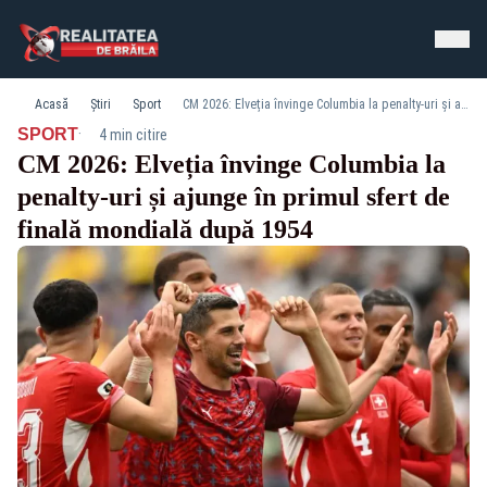
Acasă
Știri
Sport
CM 2026: Elveția învinge Columbia la penalty-uri și ajunge în primul sfert de finală mondială după 1954
·
SPORT
4 min citire
CM 2026: Elveția învinge Columbia la
penalty-uri și ajunge în primul sfert de
finală mondială după 1954