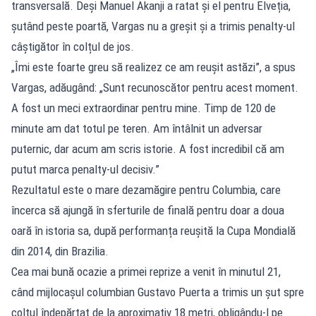
transversală. Deși Manuel Akanji a ratat și el pentru Elveția,
șutând peste poartă, Vargas nu a greșit și a trimis penalty-ul
câștigător în colțul de jos.
„Îmi este foarte greu să realizez ce am reușit astăzi”, a spus
Vargas, adăugând: „Sunt recunoscător pentru acest moment.
A fost un meci extraordinar pentru mine. Timp de 120 de
minute am dat totul pe teren. Am întâlnit un adversar
puternic, dar acum am scris istorie. A fost incredibil că am
putut marca penalty-ul decisiv.”
Rezultatul este o mare dezamăgire pentru Columbia, care
încerca să ajungă în sferturile de finală pentru doar a doua
oară în istoria sa, după performanța reușită la Cupa Mondială
din 2014, din Brazilia.
Cea mai bună ocazie a primei reprize a venit în minutul 21,
când mijlocașul columbian Gustavo Puerta a trimis un șut spre
colțul îndepărtat de la aproximativ 18 metri, obligându-l pe