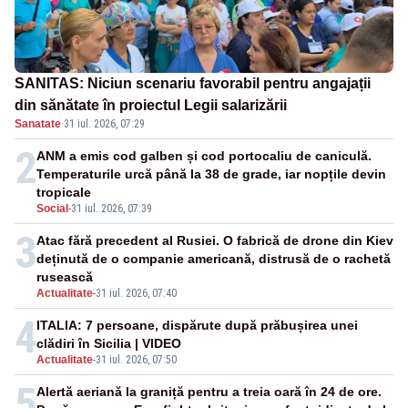
SANITAS: Niciun scenariu favorabil pentru angajații
din sănătate în proiectul Legii salarizării
Sanatate
·
31 iul. 2026, 07:29
2
ANM a emis cod galben și cod portocaliu de caniculă.
Temperaturile urcă până la 38 de grade, iar nopțile devin
tropicale
Social
-
31 iul. 2026, 07:39
3
Atac fără precedent al Rusiei. O fabrică de drone din Kiev
deținută de o companie americană, distrusă de o rachetă
rusească
Actualitate
-
31 iul. 2026, 07:40
4
ITALIA: 7 persoane, dispărute după prăbușirea unei
clădiri în Sicilia | VIDEO
Actualitate
-
31 iul. 2026, 07:50
5
Alertă aeriană la graniță pentru a treia oară în 24 de ore.