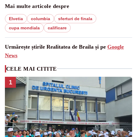
Mai multe articole despre
Elvetia
columbia
sferturi de finala
cupa mondiala
calificare
Urmărește știrile Realitatea de Braila și pe
Google
News
CELE MAI CITITE
1