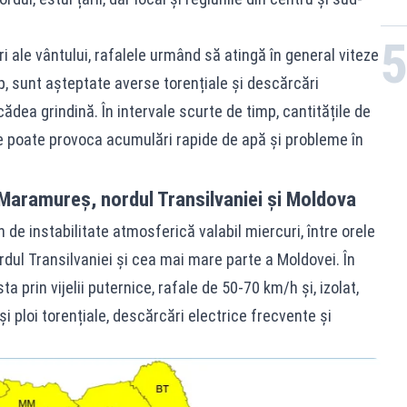
cări ale vântului, rafalele urmând să atingă în general viteze
p, sunt așteptate averse torențiale și descărcări
cădea grindină. În intervale scurte de timp, cantitățile de
e poate provoca acumulări rapide de apă și probleme în
Maramureș, nordul Transilvaniei și Moldova
de instabilitate atmosferică valabil miercuri, între orele
dul Transilvaniei și cea mai mare parte a Moldovei. În
 prin vijelii puternice, rafale de 50-70 km/h și, izolat,
i ploi torențiale, descărcări electrice frecvente și