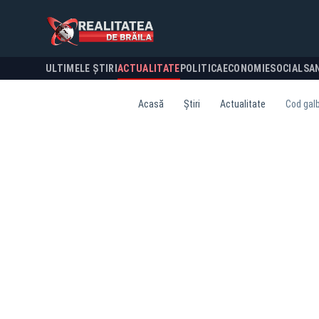
ULTIMELE ȘTIRI
ACTUALITATE
POLITICA
ECONOMIE
SOCIAL
SA
Acasă
Știri
Actualitate
Cod galb