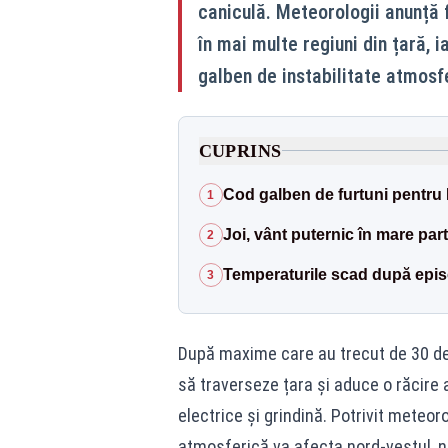
caniculă. Meteorologii anunță fur
în mai multe regiuni din țară, 
galben de instabilitate atmosfe
CUPRINS
Cod galben de furtuni pentru 
1
Joi, vânt puternic în mare part
2
Temperaturile scad după epis
3
După maxime care au trecut de 30 de 
să traverseze țara și aduce o răcire a
electrice și grindină. Potrivit meteoro
atmosferică va afecta nord-vestul, nord