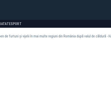
NATATE
SPORT
en de furtuni și vijelii în mai multe regiuni din România după valul de căldură - 