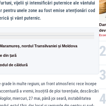
tuni, vijelii și intensificări puternice ale vântului
iar pentru unele zone au fost emise atenționări cod
rică și vânt puternic.
Dan
dev
Econ
viit
Maramureș, nordul Transilvaniei și Moldova
e din țară
odul de căldură
grade în multe regiuni, un front atmosferic rece începe
ccentuată a vremii, însoțită de ploi torențiale, descărcări
logilor, miercuri, 27 mai, până joi seară, instabilitatea
ul, estul țării, dar local și regiunile din centru și sud-