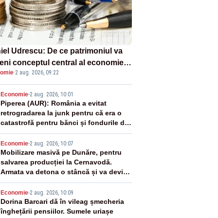
iel Udrescu: De ce patrimoniul va
eni conceptul central al economiei
omie
·
2 aug. 2026, 09:22
oare?
2
Economie
-
2 aug. 2026, 10:01
Piperea (AUR): România a evitat
retrogradarea la junk pentru că era o
catastrofă pentru bănci și fondurile de
pensii
3
Economie
-
2 aug. 2026, 10:07
Mobilizare masivă pe Dunăre, pentru
salvarea producției la Cernavodă.
Armata va detona o stâncă și va devia
apa fluviului - IMAGINI AERIENE
4
Economie
-
2 aug. 2026, 10:09
Dorina Barcari dă în vileag șmecheria
înghețării pensiilor. Sumele uriașe