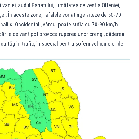
vaniei, sudul Banatului, jumătatea de vest a Olteniei,
ei. În aceste zone, rafalele vor atinge viteze de 50-70
onali și Occidentali, vântul poate sufla cu 70-90 km/h.
cările de vânt pot provoca ruperea unor crengi, căderea
ultăți în trafic, în special pentru șoferii vehiculelor de