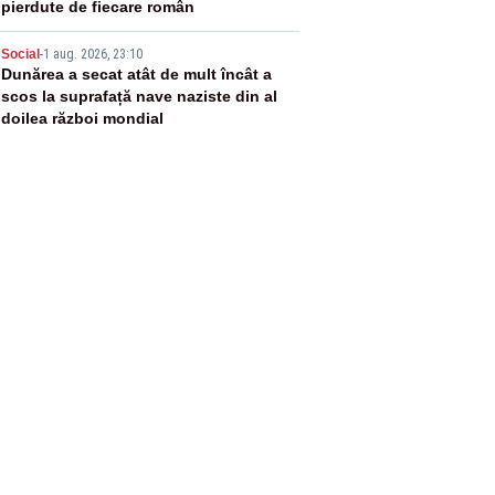
pierdute de fiecare român
5
Social
-
1 aug. 2026, 23:10
Dunărea a secat atât de mult încât a
scos la suprafață nave naziste din al
doilea război mondial