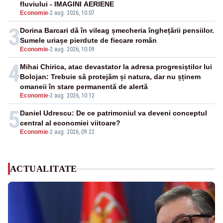
fluviului - IMAGINI AERIENE
Economie
-
2 aug. 2026, 10:07
3
Dorina Barcari dă în vileag șmecheria înghețării pensiilor.
Sumele uriașe pierdute de fiecare român
Economie
-
2 aug. 2026, 10:09
4
Mihai Chirica, atac devastator la adresa progresiștilor lui
Bolojan: Trebuie să protejăm și natura, dar nu șținem
omaneii în stare permanentă de alertă
Economie
-
2 aug. 2026, 10:12
5
Daniel Udrescu: De ce patrimoniul va deveni conceptul
central al economiei viitoare?
Economie
-
2 aug. 2026, 09:22
ACTUALITATE