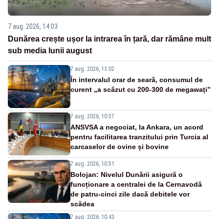
7 aug. 2026, 14:03
Dunărea crește ușor la intrarea în țară, dar rămâne mult
sub media lunii august
7 aug. 2026, 13:02
În intervalul orar de seară, consumul de
curent „a scăzut cu 200-300 de megawați”
7 aug. 2026, 10:57
ANSVSA a negociat, la Ankara, un acord
pentru facilitarea tranzitului prin Turcia al
carcaselor de ovine și bovine
7 aug. 2026, 10:51
Bolojan: Nivelul Dunării asigură o
funcționare a centralei de la Cernavodă
de patru-cinci zile dacă debitele vor
scădea
7 aug. 2026, 10:43