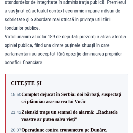
standardelor de integritate în administrația publică. Premierul
a susținut că actualul context economic impune măsuri de
sobrietate și o abordare mai strictă în privința utilizării
fondurilor publice.
Votul unanim al celor 189 de deputați prezenți a atras atenția
opiniei publice, fiind una dintre puținele situații în care
parlamentarii au acceptat fără opoziție diminuarea propriilor
beneficii financiare.
CITEȘTE ȘI
Complot dejucat în Serbia: doi bărbați, suspectați
15:50
că plănuiau asasinarea lui Vučić
Zelenski trage un semnal de alarmă: „Rachetele
21:42
voastre ar putea salva vieți”
Operațiune contra cronometru pe Dunăre.
20:07