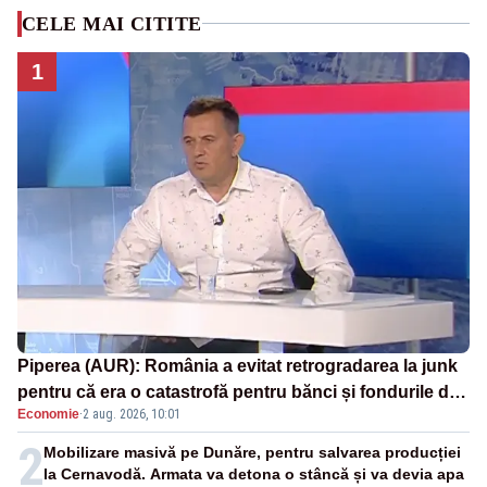
CELE MAI CITITE
1
Piperea (AUR): România a evitat retrogradarea la junk
pentru că era o catastrofă pentru bănci și fondurile de
Economie
·
2 aug. 2026, 10:01
pensii
2
Mobilizare masivă pe Dunăre, pentru salvarea producției
la Cernavodă. Armata va detona o stâncă și va devia apa