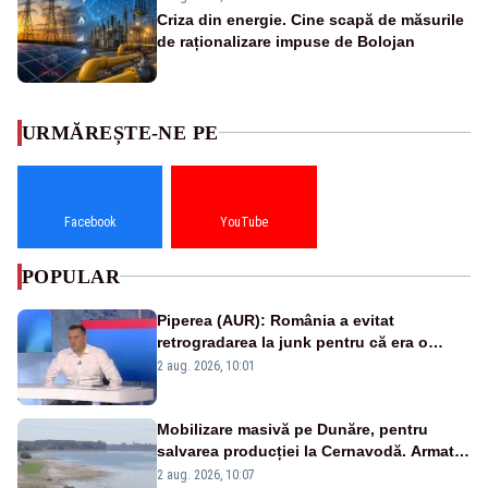
Criza din energie. Cine scapă de măsurile
de raționalizare impuse de Bolojan
URMĂREȘTE-NE PE
Facebook
YouTube
POPULAR
Piperea (AUR): România a evitat
retrogradarea la junk pentru că era o
catastrofă pentru bănci și fondurile de
2 aug. 2026, 10:01
pensii
Mobilizare masivă pe Dunăre, pentru
salvarea producției la Cernavodă. Armata
va detona o stâncă și va devia apa
2 aug. 2026, 10:07