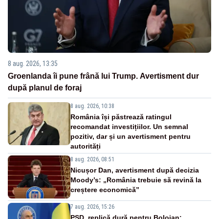
8 aug. 2026, 13:35
Groenlanda îi pune frână lui Trump. Avertisment dur
după planul de foraj
8 aug. 2026, 10:38
România își păstrează ratingul
recomandat investițiilor. Un semnal
pozitiv, dar și un avertisment pentru
autorități
8 aug. 2026, 08:51
Nicușor Dan, avertisment după decizia
Moody’s: „România trebuie să revină la
creștere economică”
7 aug. 2026, 15:26
PSD, replică dură pentru Bolojan: