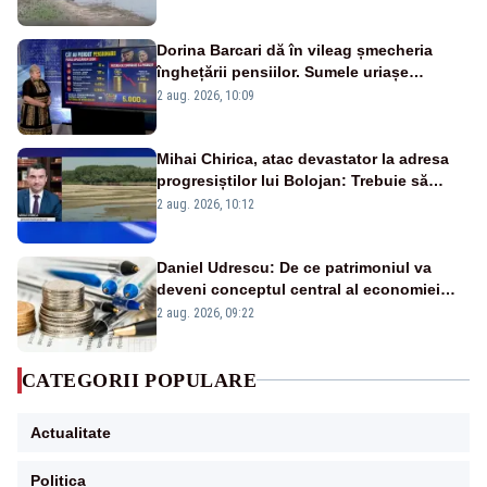
fluviului - IMAGINI AERIENE
Dorina Barcari dă în vileag șmecheria
înghețării pensiilor. Sumele uriașe
pierdute de fiecare român
2 aug. 2026, 10:09
Mihai Chirica, atac devastator la adresa
progresiștilor lui Bolojan: Trebuie să
protejăm și natura, dar nu șținem omaneii
2 aug. 2026, 10:12
în stare permanentă de alertă
Daniel Udrescu: De ce patrimoniul va
deveni conceptul central al economiei
viitoare?
2 aug. 2026, 09:22
CATEGORII POPULARE
Actualitate
Politica