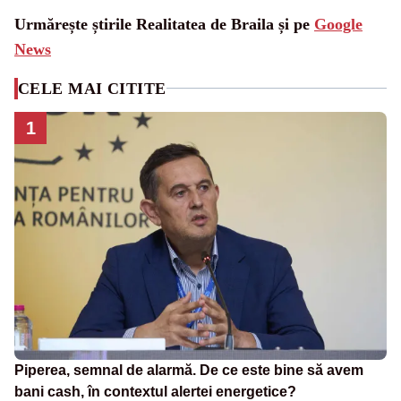
Urmărește știrile Realitatea de Braila și pe
Google
News
CELE MAI CITITE
1
Piperea, semnal de alarmă. De ce este bine să avem
bani cash, în contextul alertei energetice?