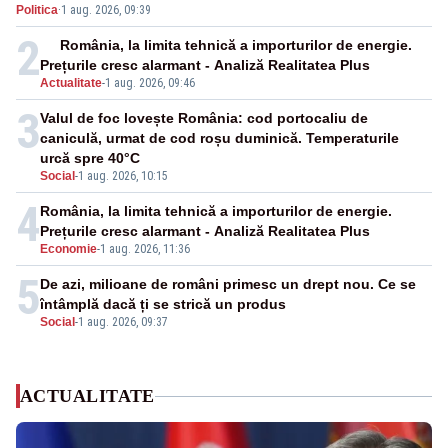
Politica
·
1 aug. 2026, 09:39
2
România, la limita tehnică a importurilor de energie.
Prețurile cresc alarmant - Analiză Realitatea Plus
Actualitate
-
1 aug. 2026, 09:46
3
Valul de foc lovește România: cod portocaliu de
caniculă, urmat de cod roșu duminică. Temperaturile
urcă spre 40°C
Social
-
1 aug. 2026, 10:15
4
România, la limita tehnică a importurilor de energie.
Prețurile cresc alarmant - Analiză Realitatea Plus
Economie
-
1 aug. 2026, 11:36
5
De azi, milioane de români primesc un drept nou. Ce se
întâmplă dacă ți se strică un produs
Social
-
1 aug. 2026, 09:37
ACTUALITATE