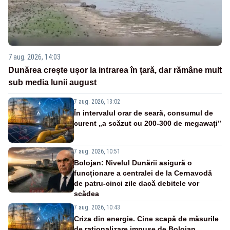
7 aug. 2026, 14:03
Dunărea crește ușor la intrarea în țară, dar rămâne mult
sub media lunii august
7 aug. 2026, 13:02
În intervalul orar de seară, consumul de
curent „a scăzut cu 200-300 de megawați”
7 aug. 2026, 10:51
Bolojan: Nivelul Dunării asigură o
funcționare a centralei de la Cernavodă
de patru-cinci zile dacă debitele vor
scădea
7 aug. 2026, 10:43
Criza din energie. Cine scapă de măsurile
de raționalizare impuse de Bolojan