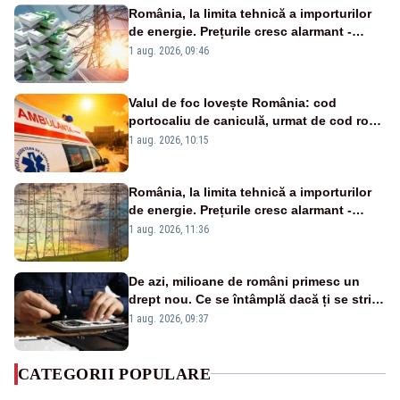
România, la limita tehnică a importurilor
de energie. Prețurile cresc alarmant -
Analiză Realitatea Plus
1 aug. 2026, 09:46
Valul de foc lovește România: cod
portocaliu de caniculă, urmat de cod roșu
duminică. Temperaturile urcă spre 40°C
1 aug. 2026, 10:15
România, la limita tehnică a importurilor
de energie. Prețurile cresc alarmant -
Analiză Realitatea Plus
1 aug. 2026, 11:36
De azi, milioane de români primesc un
drept nou. Ce se întâmplă dacă ți se strică
un produs
1 aug. 2026, 09:37
CATEGORII POPULARE