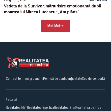
7 aug. 2026, 15:38
Ionuț Nichita
Vedeta de la Survivor, mărturisire emoționantă după
moartea lui Mircea Lucescu: „Am plâns”
Mai Multe
Contact
Termeni și condiții
Politică de confidențialitate
Cod de conduită
Parteneri:
Realitatea.NET
Realitatea Sportiva
Realitatea Star
Realitatea de Ilfov