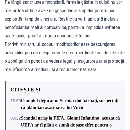
Pe lângă sancțiunea financiară, firmele găsite în culpă nu vor
mai putea obține avize de gospodărire a apelor pentru noi
exploatări timp de cinci ani. Restricția va fi aplicată inclusiv
beneficiarilor reali ai companiilor, pentru a împiedica evitarea
sancțiunilor prin înființarea unor societăți noi.
Potrivit ministrului, scopul modificărilor este descurajarea
practicilor prin care exploatările sunt menținute ani de zile într-
o zonă gri din punct de vedere legal și asigurarea unei protecții
mai eficiente a mediului și a resurselor naturale.
CITEȘTE ȘI
Complot dejucat în Serbia: doi bărbați, suspectați
15:50
că plănuiau asasinarea lui Vučić
Scandal uriaș la FIFA. Gianni Infantino, acuzat că
09:22
UEFA ar fi plătit o sumă de șase cifre pentru o