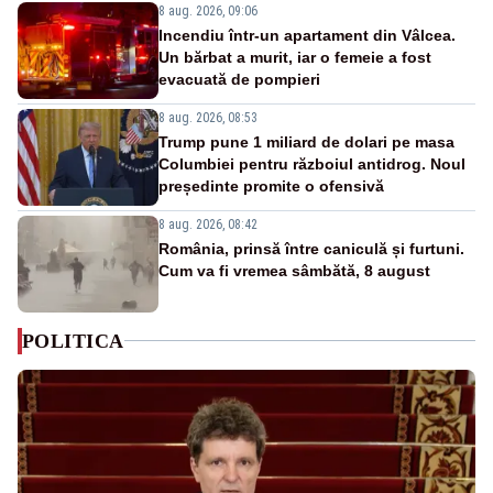
8 aug. 2026, 09:06
Incendiu într-un apartament din Vâlcea.
Un bărbat a murit, iar o femeie a fost
evacuată de pompieri
8 aug. 2026, 08:53
Trump pune 1 miliard de dolari pe masa
Columbiei pentru războiul antidrog. Noul
președinte promite o ofensivă
8 aug. 2026, 08:42
România, prinsă între caniculă și furtuni.
Cum va fi vremea sâmbătă, 8 august
POLITICA